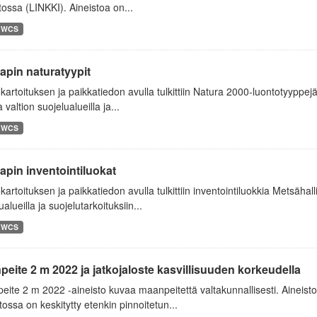
tossa (LINKKI). Aineistoa on...
WCS
apin naturatyypit
artoituksen ja paikkatiedon avulla tulkittiin Natura 2000-luontotyyppej
a valtion suojelualueilla ja...
WCS
apin inventointiluokat
artoituksen ja paikkatiedon avulla tulkittiin inventointiluokkia Metsähall
ualueilla ja suojelutarkoituksiin...
WCS
eite 2 m 2022 ja jatkojaloste kasvillisuuden korkeudella
ite 2 m 2022 -aineisto kuvaa maanpeitettä valtakunnallisesti. Aineisto
tossa on keskitytty etenkin pinnoitetun...