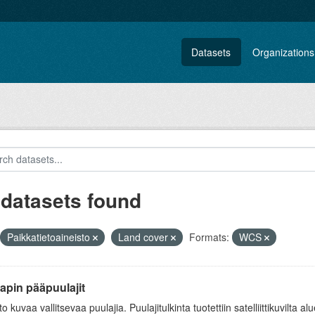
Datasets
Organizations
 datasets found
Paikkatietoaineisto
Land cover
Formats:
WCS
apin pääpuulajit
to kuvaa vallitsevaa puulajia. Puulajitulkinta tuotettiin satelliittikuvilta al