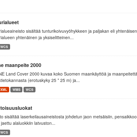
rialueet
ialueaineisto sisältää tunturikoivuvyöhykkeen ja paljakan eli yhtenäisen
ialueen yhtenäinen ja yksiselitteinen...
WCS
ne maanpeite 2000
E Land Cover 2000 kuvaa koko Suomen maankäyttöä ja maanpeitettä v
tietokannasta (erotuskyky 25 * 25 m) ja...
XML
WMS
WCS
toisuusluokat
to sisältää laserkeilausaineistosta johdetun jaon metsäisiin, pensaikk
 jaettu alaluokkiin latvuston...
WCS