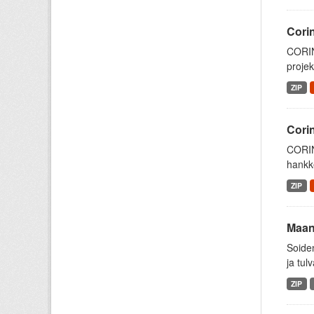
Cori
CORIN
projek
ZIP
Cori
CORIN
hankke
ZIP
Maanp
Soiden
ja tul
ZIP