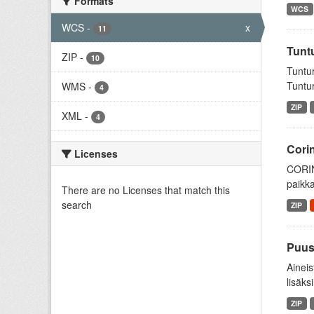
Formats
WCS
WCS
-
x
11
Tuntu
ZIP
-
10
Tuntur
Tuntur
WMS
-
4
ZIP
XML
-
4
Cori
Licenses
CORIN
paikka
There are no Licenses that match this
search
ZIP
Puus
Aineis
lisäksi
ZIP