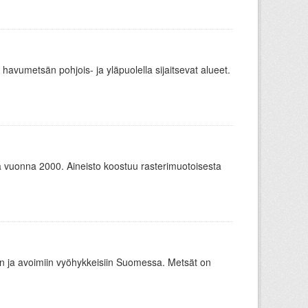
 havumetsän pohjois- ja yläpuolella sijaitsevat alueet.
uonna 2000. Aineisto koostuu rasterimuotoisesta
oon ja avoimiin vyöhykkeisiin Suomessa. Metsät on