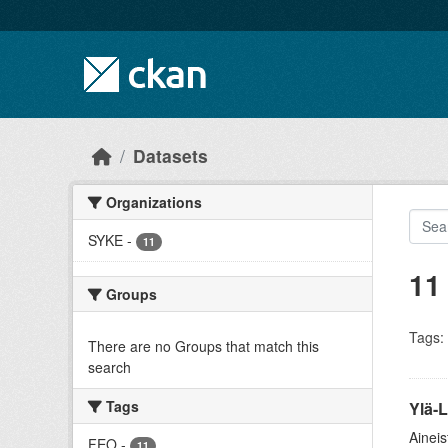
Skip to main content
Datasets
Organizations
SYKE
-
11
11
Groups
Tags:
There are no Groups that match this
search
Tags
Ylä-L
Aineis
FEO
-
11