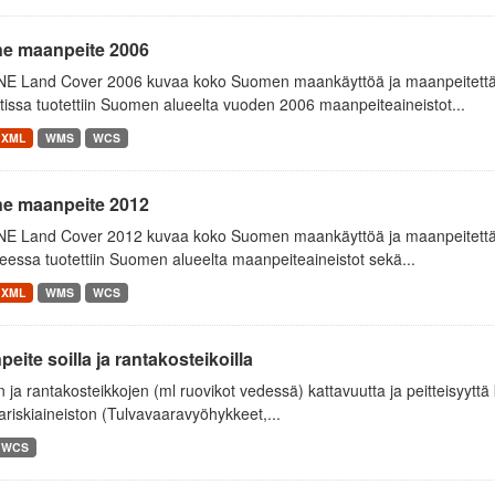
ne maanpeite 2006
E Land Cover 2006 kuvaa koko Suomen maankäyttöä ja maanpeitettä
tissa tuotettiin Suomen alueelta vuoden 2006 maanpeiteaineistot...
XML
WMS
WCS
ne maanpeite 2012
E Land Cover 2012 kuvaa koko Suomen maankäyttöä ja maanpeitettä
essa tuotettiin Suomen alueelta maanpeiteaineistot sekä...
XML
WMS
WCS
eite soilla ja rantakosteikoilla
 ja rantakosteikkojen (ml ruovikot vedessä) kattavuutta ja peitteisyytt
variskiaineiston (Tulvavaaravyöhykkeet,...
WCS