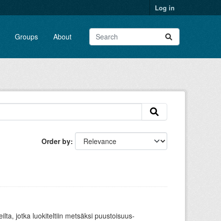
Log in
Groups
About
Order by
ueilta, jotka luokiteltiin metsäksi puustoisuus-