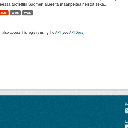
essa tuotettiin Suomen alueelta maanpeiteaineistot sekä...
XML
WMS
WCS
 also access this registry using the
API
(see
API Docs
).
P
L