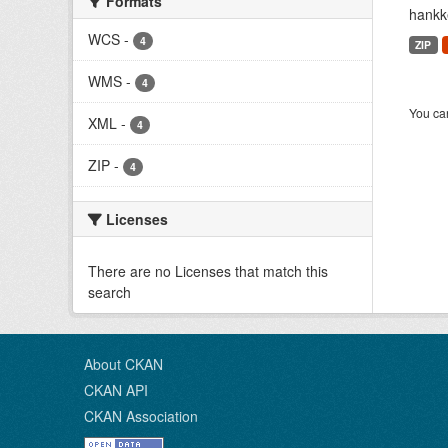
Formats
hankke
WCS
-
4
ZIP
WMS
-
4
You can
XML
-
4
ZIP
-
4
Licenses
There are no Licenses that match this
search
About CKAN
CKAN API
CKAN Association