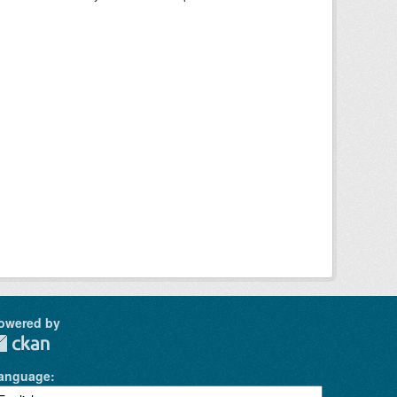
owered by
anguage