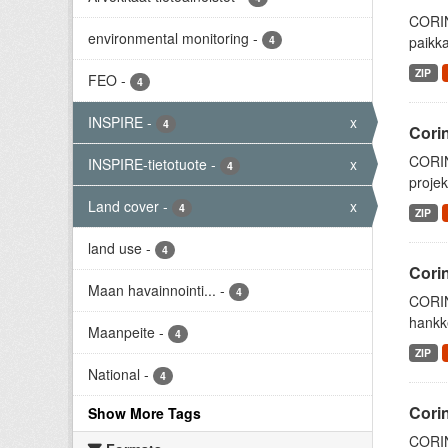
CORIN
environmental monitoring
-
4
paikka
ZIP
FEO
-
4
INSPIRE
-
x
4
Cori
CORIN
INSPIRE-tietotuote
-
x
4
projek
Land cover
-
x
4
ZIP
land use
-
4
Cori
Maan havainnointi...
-
4
CORIN
hankke
Maanpeite
-
4
ZIP
National
-
4
Cori
Show More Tags
CORIN