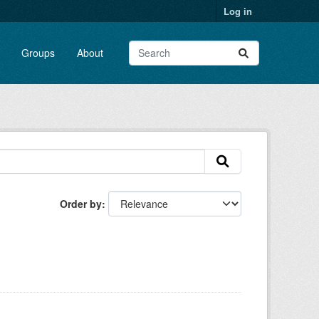
Log in
Groups
About
Order by