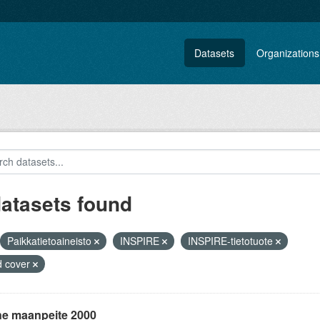
Datasets
Organizations
datasets found
Paikkatietoaineisto
INSPIRE
INSPIRE-tietotuote
d cover
ne maanpeite 2000