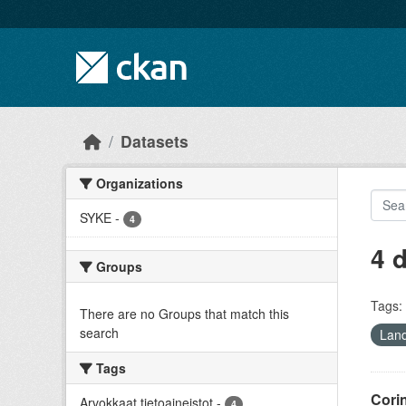
Skip to main content
Datasets
Organizations
SYKE
-
4
4 
Groups
Tags:
There are no Groups that match this
search
Lan
Tags
Cori
Arvokkaat tietoaineistot
-
4