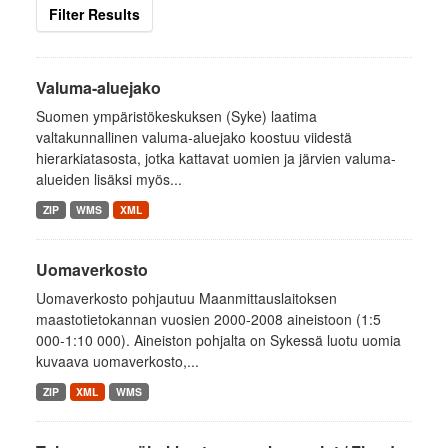
Filter Results
Valuma-aluejako
Suomen ympäristökeskuksen (Syke) laatima
valtakunnallinen valuma-aluejako koostuu viidestä
hierarkiatasosta, jotka kattavat uomien ja järvien valuma-
alueiden lisäksi myös...
ZIP
WMS
XML
Uomaverkosto
Uomaverkosto pohjautuu Maanmittauslaitoksen
maastotietokannan vuosien 2000-2008 aineistoon (1:5
000-1:10 000). Aineiston pohjalta on Sykessä luotu uomia
kuvaava uomaverkosto,...
ZIP
XML
WMS