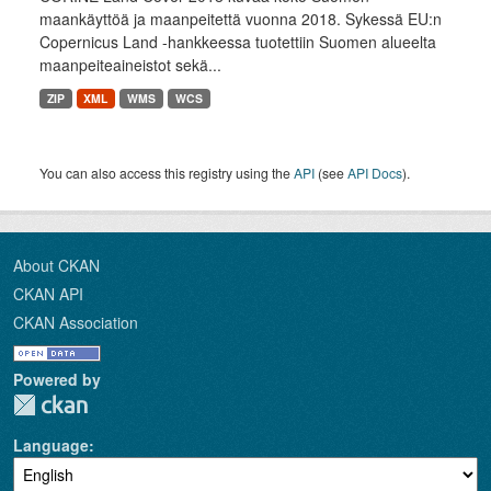
maankäyttöä ja maanpeitettä vuonna 2018. Sykessä EU:n
Copernicus Land -hankkeessa tuotettiin Suomen alueelta
maanpeiteaineistot sekä...
ZIP
XML
WMS
WCS
You can also access this registry using the
API
(see
API Docs
).
About CKAN
CKAN API
CKAN Association
Powered by
Language