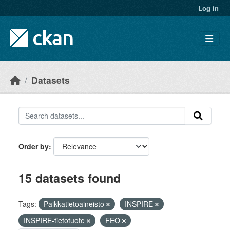
Skip to main content
Log in
Datasets
Order by
15 datasets found
Tags:
Paikkatietoaineisto
INSPIRE
INSPIRE-tietotuote
FEO