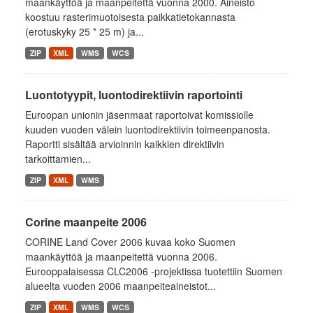
maankäyttöä ja maanpeitettä vuonna 2000. Aineisto
koostuu rasterimuotoisesta paikkatietokannasta
(erotuskyky 25 * 25 m) ja...
ZIP
XML
WMS
WCS
Luontotyypit, luontodirektiivin raportointi
Euroopan unionin jäsenmaat raportoivat komissiolle
kuuden vuoden välein luontodirektiivin toimeenpanosta.
Raportti sisältää arvioinnin kaikkien direktiivin
tarkoittamien...
ZIP
XML
WMS
Corine maanpeite 2006
CORINE Land Cover 2006 kuvaa koko Suomen
maankäyttöä ja maanpeitettä vuonna 2006.
Eurooppalaisessa CLC2006 -projektissa tuotettiin Suomen
alueelta vuoden 2006 maanpeiteaineistot...
ZIP
XML
WMS
WCS