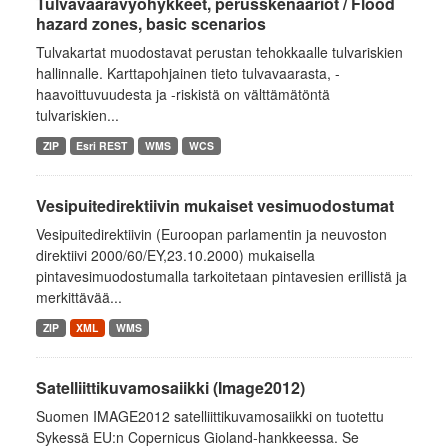
Tulvavaaravyöhykkeet, perusskenaariot / Flood
hazard zones, basic scenarios
Tulvakartat muodostavat perustan tehokkaalle tulvariskien
hallinnalle. Karttapohjainen tieto tulvavaarasta, -
haavoittuvuudesta ja -riskistä on välttämätöntä
tulvariskien...
ZIP
Esri REST
WMS
WCS
Vesipuitedirektiivin mukaiset vesimuodostumat
Vesipuitedirektiivin (Euroopan parlamentin ja neuvoston
direktiivi 2000/60/EY,23.10.2000) mukaisella
pintavesimuodostumalla tarkoitetaan pintavesien erillistä ja
merkittävää...
ZIP
XML
WMS
Satelliittikuvamosaiikki (Image2012)
Suomen IMAGE2012 satelliittikuvamosaiikki on tuotettu
Sykessä EU:n Copernicus Gioland-hankkeessa. Se