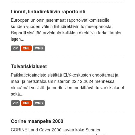
Linnut, lintudirektiivin raportointi
Euroopan unionin jäsenmaat raportoivat komissiolle
kuuden vuoden välein lintudirektiivin toimeenpanosta.
Raportti sisältää arvioinnin kaikkien direktiivin tarkoittamien
lajien...
ZIP
XML
WMS
Tulvariskialueet
Paikkatietoaineisto sisältää ELY-keskusten ehdottamat ja
maa- ja metsätalousministeriön 22.12.2024 mennessä
nimeämät vesistö- ja meritulvien merkittävät tulvariskialueet
sekä...
ZIP
XML
WMS
Corine maanpeite 2000
CORINE Land Cover 2000 kuvaa koko Suomen