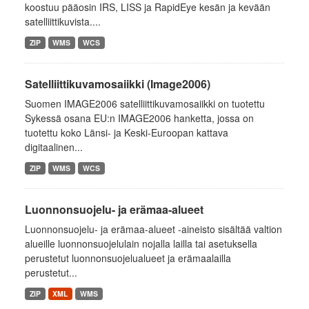
koostuu pääosin IRS, LISS ja RapidEye kesän ja kevään
satelliittikuvista....
ZIP
WMS
WCS
Satelliittikuvamosaiikki (Image2006)
Suomen IMAGE2006 satelliittikuvamosaiikki on tuotettu
Sykessä osana EU:n IMAGE2006 hanketta, jossa on
tuotettu koko Länsi- ja Keski-Euroopan kattava
digitaalinen...
ZIP
WMS
WCS
Luonnonsuojelu- ja erämaa-alueet
Luonnonsuojelu- ja erämaa-alueet -aineisto sisältää valtion
alueille luonnonsuojelulain nojalla lailla tai asetuksella
perustetut luonnonsuojelualueet ja erämaalailla
perustetut...
ZIP
XML
WMS