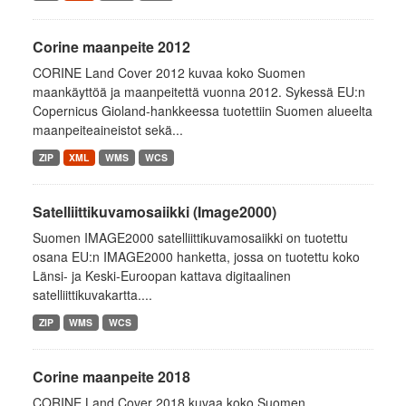
Corine maanpeite 2012
CORINE Land Cover 2012 kuvaa koko Suomen
maankäyttöä ja maanpeitettä vuonna 2012. Sykessä EU:n
Copernicus Gioland-hankkeessa tuotettiin Suomen alueelta
maanpeiteaineistot sekä...
ZIP
XML
WMS
WCS
Satelliittikuvamosaiikki (Image2000)
Suomen IMAGE2000 satelliittikuvamosaiikki on tuotettu
osana EU:n IMAGE2000 hanketta, jossa on tuotettu koko
Länsi- ja Keski-Euroopan kattava digitaalinen
satelliittikuvakartta....
ZIP
WMS
WCS
Corine maanpeite 2018
CORINE Land Cover 2018 kuvaa koko Suomen