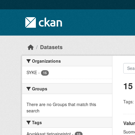
Skip to main content
Datasets
Organizations
SYKE
-
15
15
Groups
Tags:
There are no Groups that match this
search
Tags
Valu
Suomen
Arvokkaat tietoaineistot
-
15