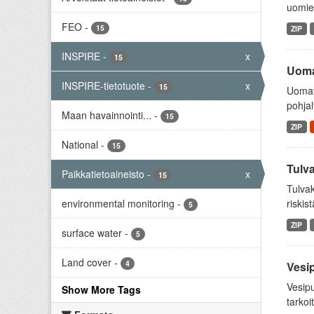
uomien
FEO
-
15
ZIP
INSPIRE
-
x
15
Uoma
INSPIRE-tietotuote
-
x
15
Uomav
pohja
Maan havainnointi...
-
15
ZIP
National
-
15
Tulv
Paikkatietoaineisto
-
x
15
Tulvak
environmental monitoring
-
riskis
5
ZIP
surface water
-
5
Land cover
-
4
Vesi
Vesipu
Show More Tags
tarkoi