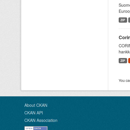
Suomen
Euroop
ZIP
Cori
CORIN
hankke
ZIP
You can
About CKAN
CKAN API
CKAN Association