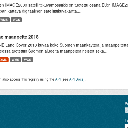
 IMAGE2000 satelliittikuvamosaiikki on tuotettu osana EU:n IMAGE2000
an kattava digitaalinen satelliittikuvakartta....
WMS
WCS
ne maanpeite 2018
E Land Cover 2018 kuvaa koko Suomen maankäyttöä ja maanpeitettä
essa tuotettiin Suomen alueelta maanpeiteaineistot sekä...
XML
WMS
WCS
 also access this registry using the
API
(see
API Docs
).
P
L