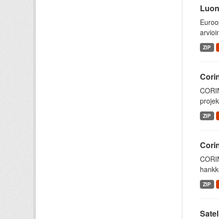
Luont
Euroop
arvioi
ZIP
Cori
CORIN
projek
ZIP
Cori
CORIN
hankke
ZIP
Satel