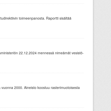
udirektiivin toimeenpanosta. Raportti sisältää
ousministeriön 22.12.2024 mennessä nimeämät vesistö-
uonna 2000. Aineisto koostuu rasterimuotoisesta