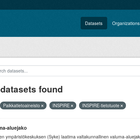
Datasets
Organizations
 datasets found
Paikkatietoaineisto
INSPIRE
INSPIRE-tietotuote
ma-aluejako
 ympäristökeskuksen (Syke) laatima valtakunnallinen valuma-aluejako k