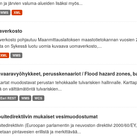
 ja järvien valuma-alueiden lisäksi myös...
WMS
XML
verkosto
erkosto pohjautuu Maanmittauslaitoksen maastotietokannan vuosien 20
lta on Sykessä luotu uomia kuvaava uomaverkosto,...
XML
WMS
avaaravyöhykkeet, perusskenaariot / Flood hazard zones, b
artat muodostavat perustan tehokkaalle tulvariskien hallinnalle. Karttap
tä on välttämätöntä tulvariskien...
Esri REST
WMS
WCS
puitedirektiivin mukaiset vesimuodostumat
itedirektiivin (Euroopan parlamentin ja neuvoston direktiivi 2000/60/
tetaan pintavesien erillistä ja merkittävää...