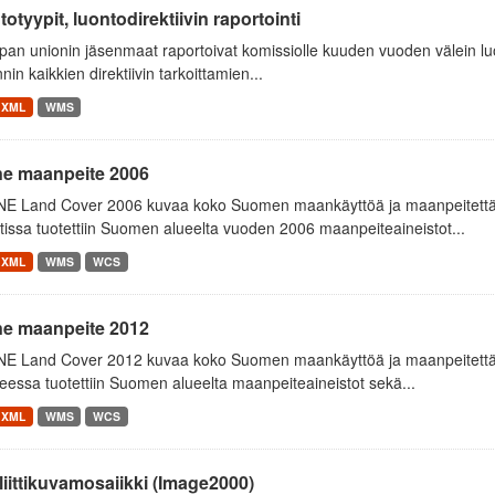
otyypit, luontodirektiivin raportointi
an unionin jäsenmaat raportoivat komissiolle kuuden vuoden välein luon
nnin kaikkien direktiivin tarkoittamien...
XML
WMS
ne maanpeite 2006
E Land Cover 2006 kuvaa koko Suomen maankäyttöä ja maanpeitettä
tissa tuotettiin Suomen alueelta vuoden 2006 maanpeiteaineistot...
XML
WMS
WCS
ne maanpeite 2012
E Land Cover 2012 kuvaa koko Suomen maankäyttöä ja maanpeitettä
essa tuotettiin Suomen alueelta maanpeiteaineistot sekä...
XML
WMS
WCS
liittikuvamosaiikki (Image2000)