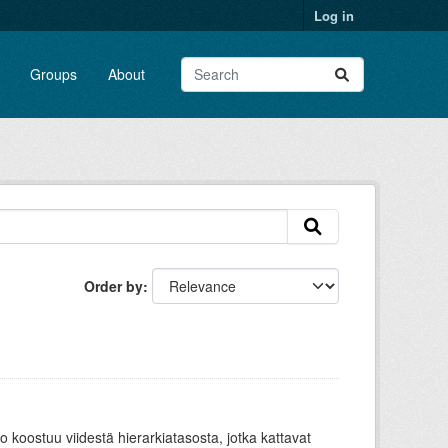
Log in
Groups
About
Order by
oostuu viidestä hierarkiatasosta, jotka kattavat