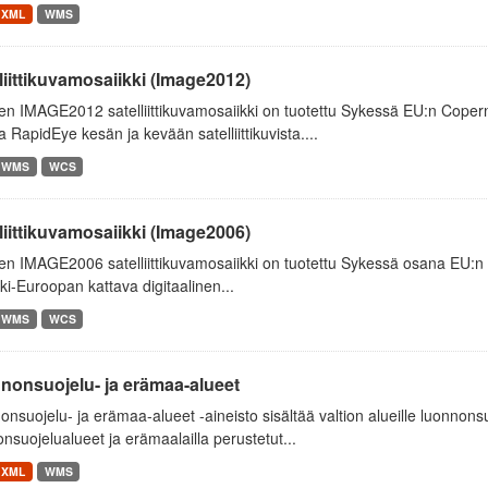
XML
WMS
liittikuvamosaiikki (Image2012)
n IMAGE2012 satelliittikuvamosaiikki on tuotettu Sykessä EU:n Coper
a RapidEye kesän ja kevään satelliittikuvista....
WMS
WCS
liittikuvamosaiikki (Image2006)
n IMAGE2006 satelliittikuvamosaiikki on tuotettu Sykessä osana EU:n 
ki-Euroopan kattava digitaalinen...
WMS
WCS
nonsuojelu- ja erämaa-alueet
nsuojelu- ja erämaa-alueet -aineisto sisältää valtion alueille luonnonsuoj
nsuojelualueet ja erämaalailla perustetut...
XML
WMS