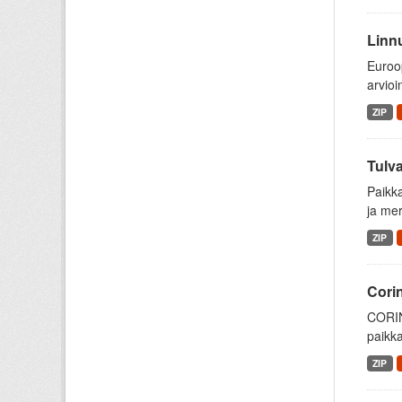
Linnu
Euroop
arvioi
ZIP
Tulva
Paikk
ja mer
ZIP
Cori
CORIN
paikka
ZIP