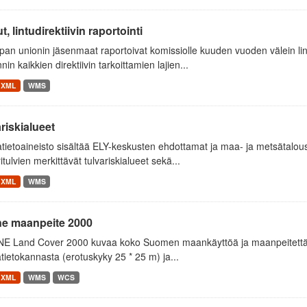
t, lintudirektiivin raportointi
an unionin jäsenmaat raportoivat komissiolle kuuden vuoden välein lint
nnin kaikkien direktiivin tarkoittamien lajien...
XML
WMS
riskialueet
atietoaineisto sisältää ELY-keskusten ehdottamat ja maa- ja metsätal
itulvien merkittävät tulvariskialueet sekä...
XML
WMS
ne maanpeite 2000
E Land Cover 2000 kuvaa koko Suomen maankäyttöä ja maanpeitettä v
tietokannasta (erotuskyky 25 * 25 m) ja...
XML
WMS
WCS