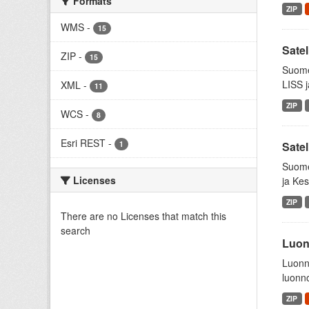
Formats
ZIP
WMS
-
15
Satel
ZIP
-
15
Suome
LISS j
XML
-
11
ZIP
WCS
-
8
Esri REST
-
1
Satel
Suome
Licenses
ja Kes
ZIP
There are no Licenses that match this
search
Luon
Luonno
luonno
ZIP