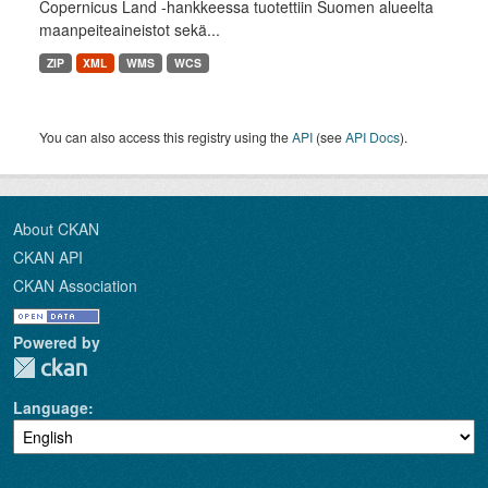
Copernicus Land -hankkeessa tuotettiin Suomen alueelta
maanpeiteaineistot sekä...
ZIP
XML
WMS
WCS
You can also access this registry using the
API
(see
API Docs
).
About CKAN
CKAN API
CKAN Association
Powered by
Language