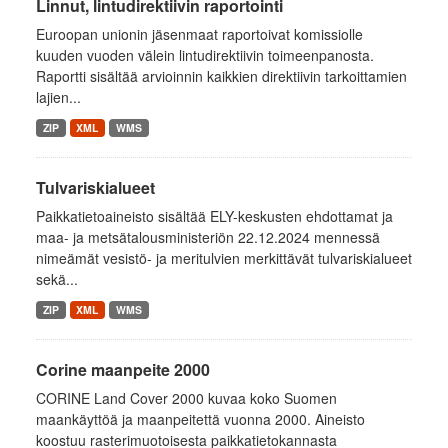
Linnut, lintudirektiivin raportointi
Euroopan unionin jäsenmaat raportoivat komissiolle
kuuden vuoden välein lintudirektiivin toimeenpanosta.
Raportti sisältää arvioinnin kaikkien direktiivin tarkoittamien
lajien...
ZIP
XML
WMS
Tulvariskialueet
Paikkatietoaineisto sisältää ELY-keskusten ehdottamat ja
maa- ja metsätalousministeriön 22.12.2024 mennessä
nimeämät vesistö- ja meritulvien merkittävät tulvariskialueet
sekä...
ZIP
XML
WMS
Corine maanpeite 2000
CORINE Land Cover 2000 kuvaa koko Suomen
maankäyttöä ja maanpeitettä vuonna 2000. Aineisto
koostuu rasterimuotoisesta paikkatietokannasta