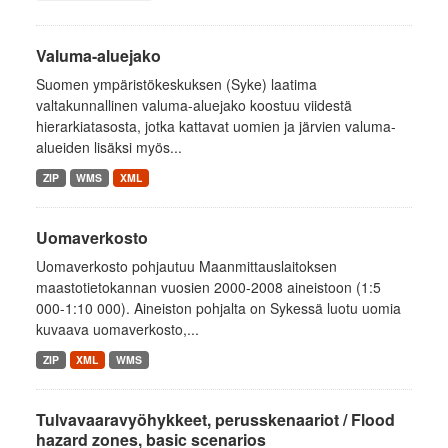
Valuma-aluejako
Suomen ympäristökeskuksen (Syke) laatima
valtakunnallinen valuma-aluejako koostuu viidestä
hierarkiatasosta, jotka kattavat uomien ja järvien valuma-
alueiden lisäksi myös...
ZIP
WMS
XML
Uomaverkosto
Uomaverkosto pohjautuu Maanmittauslaitoksen
maastotietokannan vuosien 2000-2008 aineistoon (1:5
000-1:10 000). Aineiston pohjalta on Sykessä luotu uomia
kuvaava uomaverkosto,...
ZIP
XML
WMS
Tulvavaaravyöhykkeet, perusskenaariot / Flood
hazard zones, basic scenarios