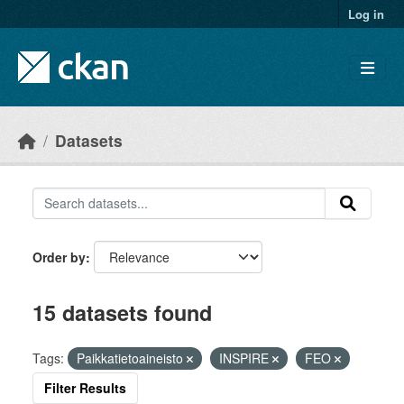
Skip to main content
Log in
Datasets
Order by
15 datasets found
Tags:
Paikkatietoaineisto
INSPIRE
FEO
Filter Results