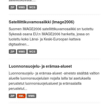
ZIP
WMS
WCS
Satelliittikuvamosaiikki (Image2006)
Suomen IMAGE2006 satelliittikuvamosaiikki on tuotettu
Sykessä osana EU:n IMAGE2006 hanketta, jossa on
tuotettu koko Länsi- ja Keski-Euroopan kattava
digitaalinen...
ZIP
WMS
WCS
Luonnonsuojelu- ja erämaa-alueet
Luonnonsuojelu- ja erämaa-alueet -aineisto sisältää valtion
alueille luonnonsuojelulain nojalla lailla tai asetuksella
perustetut luonnonsuojelualueet ja erämaalailla
perustetut...
ZIP
XML
WMS