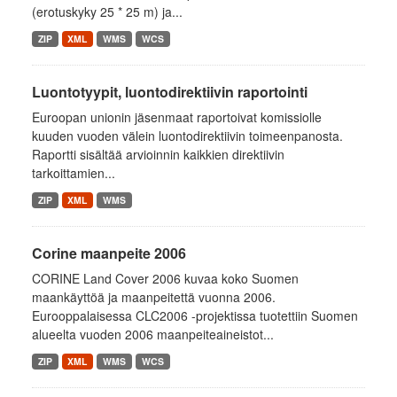
(erotuskyky 25 * 25 m) ja...
ZIP
XML
WMS
WCS
Luontotyypit, luontodirektiivin raportointi
Euroopan unionin jäsenmaat raportoivat komissiolle
kuuden vuoden välein luontodirektiivin toimeenpanosta.
Raportti sisältää arvioinnin kaikkien direktiivin
tarkoittamien...
ZIP
XML
WMS
Corine maanpeite 2006
CORINE Land Cover 2006 kuvaa koko Suomen
maankäyttöä ja maanpeitettä vuonna 2006.
Eurooppalaisessa CLC2006 -projektissa tuotettiin Suomen
alueelta vuoden 2006 maanpeiteaineistot...
ZIP
XML
WMS
WCS