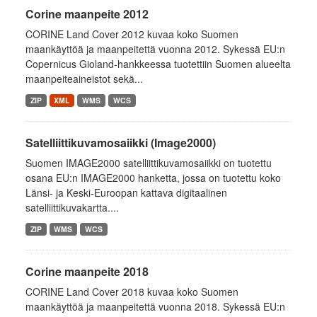
Corine maanpeite 2012
CORINE Land Cover 2012 kuvaa koko Suomen
maankäyttöä ja maanpeitettä vuonna 2012. Sykessä EU:n
Copernicus Gioland-hankkeessa tuotettiin Suomen alueelta
maanpeiteaineistot sekä...
ZIP
XML
WMS
WCS
Satelliittikuvamosaiikki (Image2000)
Suomen IMAGE2000 satelliittikuvamosaiikki on tuotettu
osana EU:n IMAGE2000 hanketta, jossa on tuotettu koko
Länsi- ja Keski-Euroopan kattava digitaalinen
satelliittikuvakartta....
ZIP
WMS
WCS
Corine maanpeite 2018
CORINE Land Cover 2018 kuvaa koko Suomen
maankäyttöä ja maanpeitettä vuonna 2018. Sykessä EU:n