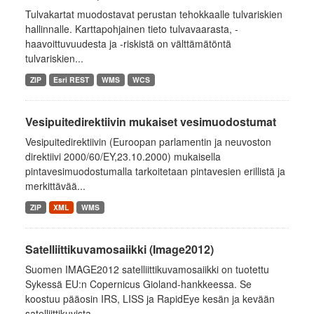
Tulvakartat muodostavat perustan tehokkaalle tulvariskien
hallinnalle. Karttapohjainen tieto tulvavaarasta, -
haavoittuvuudesta ja -riskistä on välttämätöntä
tulvariskien...
ZIP
Esri REST
WMS
WCS
Vesipuitedirektiivin mukaiset vesimuodostumat
Vesipuitedirektiivin (Euroopan parlamentin ja neuvoston
direktiivi 2000/60/EY,23.10.2000) mukaisella
pintavesimuodostumalla tarkoitetaan pintavesien erillistä ja
merkittävää...
ZIP
XML
WMS
Satelliittikuvamosaiikki (Image2012)
Suomen IMAGE2012 satelliittikuvamosaiikki on tuotettu
Sykessä EU:n Copernicus Gioland-hankkeessa. Se
koostuu pääosin IRS, LISS ja RapidEye kesän ja kevään
satelliittikuvista....