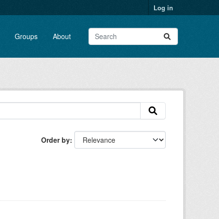
Log in
Groups
About
Order by