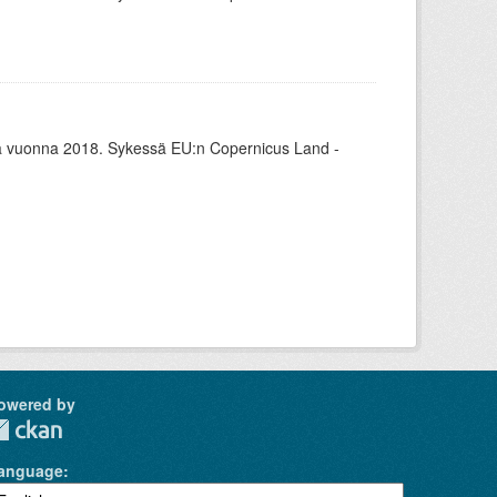
 vuonna 2018. Sykessä EU:n Copernicus Land -
owered by
anguage