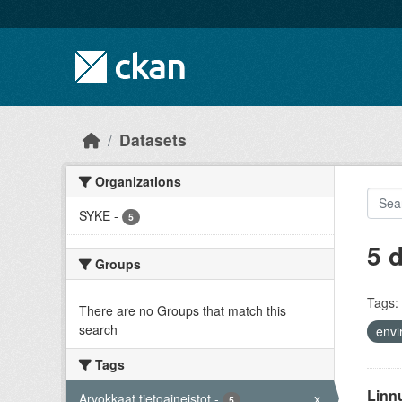
Skip to main content
Datasets
Organizations
SYKE
-
5
5 
Groups
Tags:
There are no Groups that match this
search
envi
Tags
Linnu
Arvokkaat tietoaineistot
-
x
5