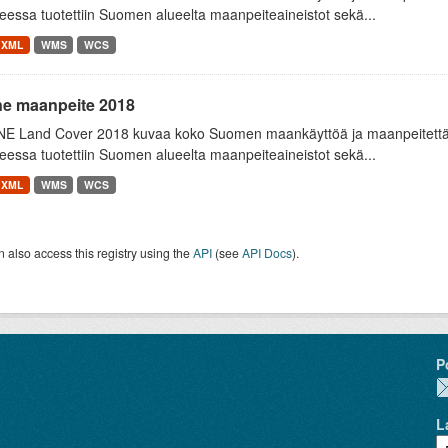
essa tuotettiin Suomen alueelta maanpeiteaineistot sekä...
XML
WMS
WCS
ne maanpeite 2018
E Land Cover 2018 kuvaa koko Suomen maankäyttöä ja maanpeitettä
essa tuotettiin Suomen alueelta maanpeiteaineistot sekä...
XML
WMS
WCS
 also access this registry using the
API
(see
API Docs
).
P
L