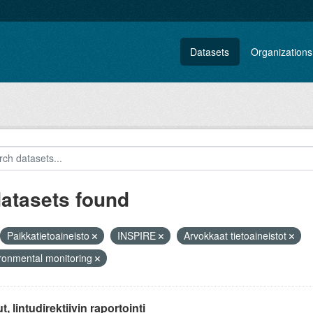
Datasets
Organizations
datasets found
Paikkatietoaineisto
INSPIRE
Arvokkaat tietoaineistot
ronmental monitoring
t, lintudirektiivin raportointi