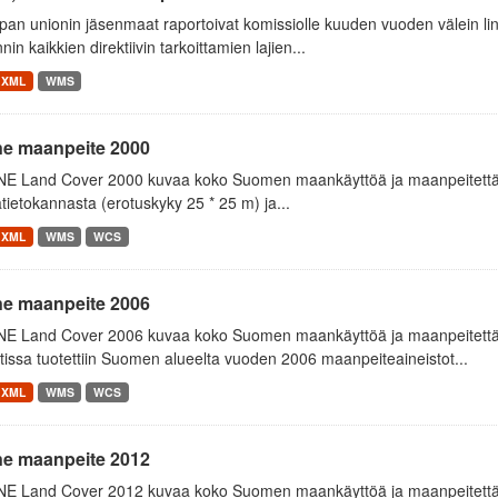
an unionin jäsenmaat raportoivat komissiolle kuuden vuoden välein lint
nnin kaikkien direktiivin tarkoittamien lajien...
XML
WMS
ne maanpeite 2000
E Land Cover 2000 kuvaa koko Suomen maankäyttöä ja maanpeitettä v
tietokannasta (erotuskyky 25 * 25 m) ja...
XML
WMS
WCS
ne maanpeite 2006
E Land Cover 2006 kuvaa koko Suomen maankäyttöä ja maanpeitettä
tissa tuotettiin Suomen alueelta vuoden 2006 maanpeiteaineistot...
XML
WMS
WCS
ne maanpeite 2012
E Land Cover 2012 kuvaa koko Suomen maankäyttöä ja maanpeitettä