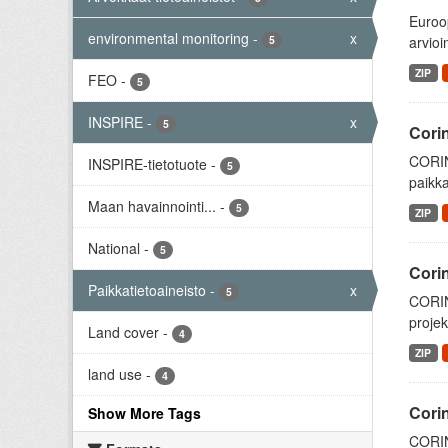
Euroop
environmental monitoring
-
x
5
arvioi
ZIP
FEO
-
5
INSPIRE
-
x
5
Cori
CORIN
INSPIRE-tietotuote
-
5
paikka
Maan havainnointi...
-
5
ZIP
National
-
5
Cori
Paikkatietoaineisto
-
x
5
CORIN
projek
Land cover
-
4
ZIP
land use
-
4
Cori
Show More Tags
CORIN