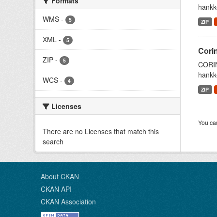
Formats
hankke
WMS
-
5
ZIP
XML
-
5
Cori
ZIP
-
5
CORIN
hankke
WCS
-
4
ZIP
Licenses
You can
There are no Licenses that match this
search
About CKAN
CKAN API
CKAN Association