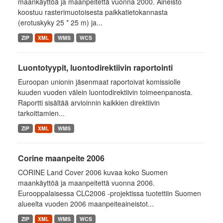
maankäyttöä ja maanpeitettä vuonna 2000. Aineisto
koostuu rasterimuotoisesta paikkatietokannasta
(erotuskyky 25 * 25 m) ja...
ZIP
XML
WMS
WCS
Luontotyypit, luontodirektiivin raportointi
Euroopan unionin jäsenmaat raportoivat komissiolle
kuuden vuoden välein luontodirektiivin toimeenpanosta.
Raportti sisältää arvioinnin kaikkien direktiivin
tarkoittamien...
ZIP
XML
WMS
Corine maanpeite 2006
CORINE Land Cover 2006 kuvaa koko Suomen
maankäyttöä ja maanpeitettä vuonna 2006.
Eurooppalaisessa CLC2006 -projektissa tuotettiin Suomen
alueelta vuoden 2006 maanpeiteaineistot...
ZIP
XML
WMS
WCS