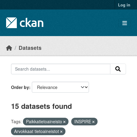
Skip to main content
Log in
Datasets
Order by
15 datasets found
Tags:
Paikkatietoaineisto
INSPIRE
Arvokkaat tietoaineistot