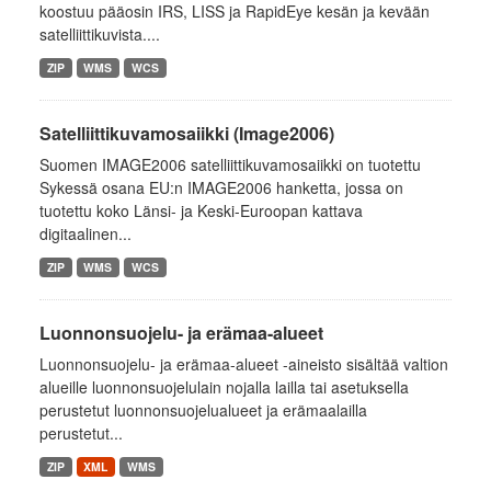
koostuu pääosin IRS, LISS ja RapidEye kesän ja kevään
satelliittikuvista....
ZIP
WMS
WCS
Satelliittikuvamosaiikki (Image2006)
Suomen IMAGE2006 satelliittikuvamosaiikki on tuotettu
Sykessä osana EU:n IMAGE2006 hanketta, jossa on
tuotettu koko Länsi- ja Keski-Euroopan kattava
digitaalinen...
ZIP
WMS
WCS
Luonnonsuojelu- ja erämaa-alueet
Luonnonsuojelu- ja erämaa-alueet -aineisto sisältää valtion
alueille luonnonsuojelulain nojalla lailla tai asetuksella
perustetut luonnonsuojelualueet ja erämaalailla
perustetut...
ZIP
XML
WMS