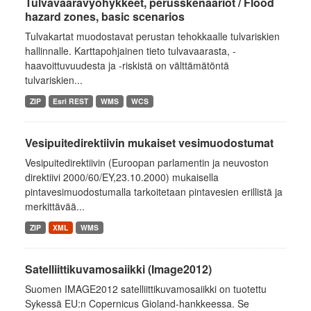
Tulvavaaravyöhykkeet, perusskenaariot / Flood
hazard zones, basic scenarios
Tulvakartat muodostavat perustan tehokkaalle tulvariskien
hallinnalle. Karttapohjainen tieto tulvavaarasta, -
haavoittuvuudesta ja -riskistä on välttämätöntä
tulvariskien...
ZIP
Esri REST
WMS
WCS
Vesipuitedirektiivin mukaiset vesimuodostumat
Vesipuitedirektiivin (Euroopan parlamentin ja neuvoston
direktiivi 2000/60/EY,23.10.2000) mukaisella
pintavesimuodostumalla tarkoitetaan pintavesien erillistä ja
merkittävää...
ZIP
XML
WMS
Satelliittikuvamosaiikki (Image2012)
Suomen IMAGE2012 satelliittikuvamosaiikki on tuotettu
Sykessä EU:n Copernicus Gioland-hankkeessa. Se