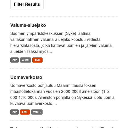
Filter Results
Valuma-aluejako
Suomen ympäristökeskuksen (Syke) laatima
valtakunnallinen valuma-aluejako koostuu viidestä
hierarkiatasosta, jotka kattavat uomien ja järvien valuma-
alueiden lisäksi myös...
ZIP
WMS
XML
Uomaverkosto
Uomaverkosto pohjautuu Maanmittauslaitoksen
maastotietokannan vuosien 2000-2008 aineistoon (1:5
000-1:10 000). Aineiston pohjalta on Sykessä luotu uomia
kuvaava uomaverkosto,...
ZIP
XML
WMS