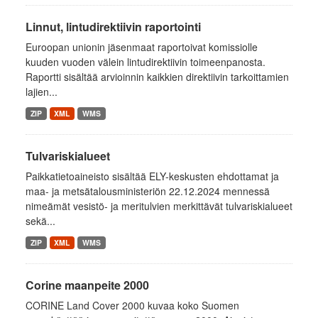
Linnut, lintudirektiivin raportointi
Euroopan unionin jäsenmaat raportoivat komissiolle
kuuden vuoden välein lintudirektiivin toimeenpanosta.
Raportti sisältää arvioinnin kaikkien direktiivin tarkoittamien
lajien...
ZIP
XML
WMS
Tulvariskialueet
Paikkatietoaineisto sisältää ELY-keskusten ehdottamat ja
maa- ja metsätalousministeriön 22.12.2024 mennessä
nimeämät vesistö- ja meritulvien merkittävät tulvariskialueet
sekä...
ZIP
XML
WMS
Corine maanpeite 2000
CORINE Land Cover 2000 kuvaa koko Suomen