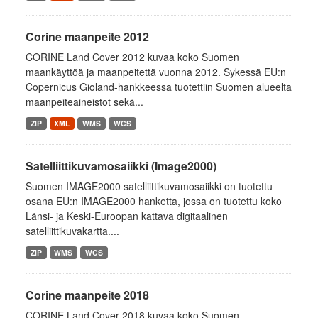
Corine maanpeite 2012
CORINE Land Cover 2012 kuvaa koko Suomen
maankäyttöä ja maanpeitettä vuonna 2012. Sykessä EU:n
Copernicus Gioland-hankkeessa tuotettiin Suomen alueelta
maanpeiteaineistot sekä...
ZIP
XML
WMS
WCS
Satelliittikuvamosaiikki (Image2000)
Suomen IMAGE2000 satelliittikuvamosaiikki on tuotettu
osana EU:n IMAGE2000 hanketta, jossa on tuotettu koko
Länsi- ja Keski-Euroopan kattava digitaalinen
satelliittikuvakartta....
ZIP
WMS
WCS
Corine maanpeite 2018
CORINE Land Cover 2018 kuvaa koko Suomen