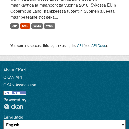
maankäyttöä ja maanpeitettä vuonna 2018. Sykessä EU:n
Copernicus Land -hankkeessa tuotettiin Suomen alueelta
maanpeiteaineistot sekä...
ZIP
XML
WMS
WCS
You can also access this registry using the
API
(see
API Docs
).
About CKAN
CKAN API
CKAN Association
Powered by
Language