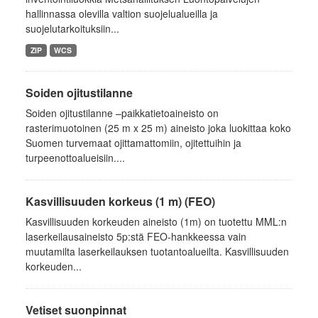
hallinnassa olevilla valtion suojelualueilla ja
suojelutarkoituksiin...
ZIP
WCS
Soiden ojitustilanne
Soiden ojitustilanne –paikkatietoaineisto on
rasterimuotoinen (25 m x 25 m) aineisto joka luokittaa koko
Suomen turvemaat ojittamattomiin, ojitettuihin ja
turpeenottoalueisiin....
Kasvillisuuden korkeus (1 m) (FEO)
Kasvillisuuden korkeuden aineisto (1m) on tuotettu MML:n
laserkeilausaineisto 5p:stä FEO-hankkeessa vain
muutamilta laserkeilauksen tuotantoalueilta. Kasvillisuuden
korkeuden...
Vetiset suonpinnat