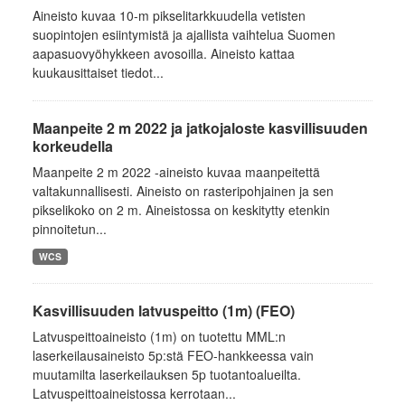
Aineisto kuvaa 10-m pikselitarkkuudella vetisten
suopintojen esiintymistä ja ajallista vaihtelua Suomen
aapasuovyöhykkeen avosoilla. Aineisto kattaa
kuukausittaiset tiedot...
Maanpeite 2 m 2022 ja jatkojaloste kasvillisuuden
korkeudella
Maanpeite 2 m 2022 -aineisto kuvaa maanpeitettä
valtakunnallisesti. Aineisto on rasteripohjainen ja sen
pikselikoko on 2 m. Aineistossa on keskitytty etenkin
pinnoitetun...
WCS
Kasvillisuuden latvuspeitto (1m) (FEO)
Latvuspeittoaineisto (1m) on tuotettu MML:n
laserkeilausaineisto 5p:stä FEO-hankkeessa vain
muutamilta laserkeilauksen 5p tuotantoalueilta.
Latvuspeittoaineistossa kerrotaan...