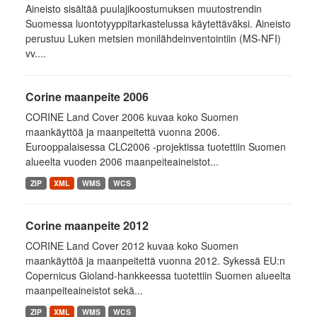
Aineisto sisältää puulajikoostumuksen muutostrendin
Suomessa luontotyyppitarkastelussa käytettäväksi. Aineisto
perustuu Luken metsien monilähdeinventointiin (MS-NFI)
vv....
Corine maanpeite 2006
CORINE Land Cover 2006 kuvaa koko Suomen
maankäyttöä ja maanpeitettä vuonna 2006.
Eurooppalaisessa CLC2006 -projektissa tuotettiin Suomen
alueelta vuoden 2006 maanpeiteaineistot...
ZIP
XML
WMS
WCS
Corine maanpeite 2012
CORINE Land Cover 2012 kuvaa koko Suomen
maankäyttöä ja maanpeitettä vuonna 2012. Sykessä EU:n
Copernicus Gioland-hankkeessa tuotettiin Suomen alueelta
maanpeiteaineistot sekä...
ZIP
XML
WMS
WCS