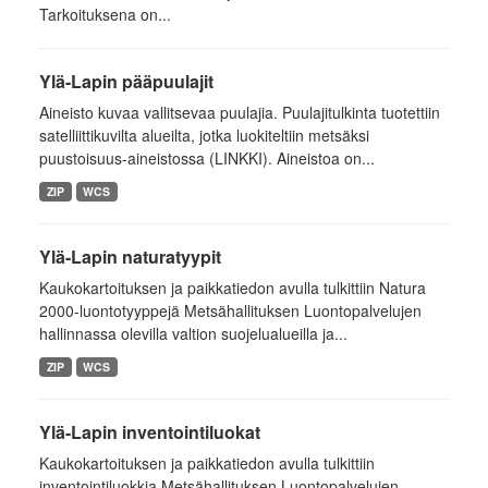
Tarkoituksena on...
Ylä-Lapin pääpuulajit
Aineisto kuvaa vallitsevaa puulajia. Puulajitulkinta tuotettiin
satelliittikuvilta alueilta, jotka luokiteltiin metsäksi
puustoisuus-aineistossa (LINKKI). Aineistoa on...
ZIP
WCS
Ylä-Lapin naturatyypit
Kaukokartoituksen ja paikkatiedon avulla tulkittiin Natura
2000-luontotyyppejä Metsähallituksen Luontopalvelujen
hallinnassa olevilla valtion suojelualueilla ja...
ZIP
WCS
Ylä-Lapin inventointiluokat
Kaukokartoituksen ja paikkatiedon avulla tulkittiin
inventointiluokkia Metsähallituksen Luontopalvelujen