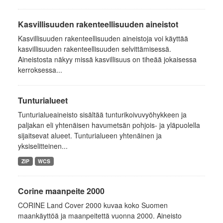
Kasvillisuuden rakenteellisuuden aineistot
Kasvillisuuden rakenteellisuuden aineistoja voi käyttää
kasvillisuuden rakenteellisuuden selvittämisessä.
Aineistosta näkyy missä kasvillisuus on tiheää jokaisessa
kerroksessa...
Tunturialueet
Tunturialueaineisto sisältää tunturikoivuvyöhykkeen ja
paljakan eli yhtenäisen havumetsän pohjois- ja yläpuolella
sijaitsevat alueet. Tunturialueen yhtenäinen ja
yksiselitteinen...
ZIP
WCS
Corine maanpeite 2000
CORINE Land Cover 2000 kuvaa koko Suomen
maankäyttöä ja maanpeitettä vuonna 2000. Aineisto