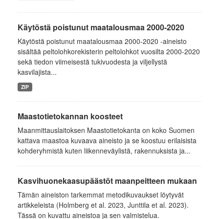
Käytöstä poistunut maatalousmaa 2000-2020
Käytöstä poistunut maatalousmaa 2000-2020 -aineisto
sisältää peltolohkorekisterin peltolohkot vuosilta 2000-2020
sekä tiedon viimeisestä tukivuodesta ja viljellystä
kasvilajista...
ZIP
Maastotietokannan koosteet
Maanmittauslaitoksen Maastotietokanta on koko Suomen
kattava maastoa kuvaava aineisto ja se koostuu erilaisista
kohderyhmistä kuten liikenneväylistä, rakennuksista ja...
Kasvihuonekaasupäästöt maanpeitteen mukaan
Tämän aineiston tarkemmat metodikuvaukset löytyvät
artikkeleista (Holmberg et al. 2023, Junttila et al. 2023).
Tässä on kuvattu aineistoa ja sen valmistelua.