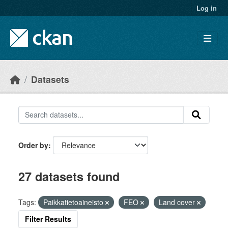
Skip to main content
Log in
Datasets
Order by
27 datasets found
Tags:
Paikkatietoaineisto
FEO
Land cover
Filter Results