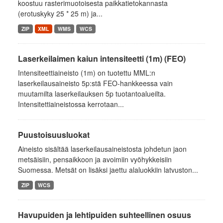
koostuu rasterimuotoisesta paikkatietokannasta
(erotuskyky 25 * 25 m) ja...
ZIP
XML
WMS
WCS
Laserkeilaimen kaiun intensiteetti (1m) (FEO)
Intensiteettiaineisto (1m) on tuotettu MML:n
laserkeilausaineisto 5p:stä FEO-hankkeessa vain
muutamilta laserkeilauksen 5p tuotantoalueilta.
Intensitettiaineistossa kerrotaan...
Puustoisuusluokat
Aineisto sisältää laserkeilausaineistosta johdetun jaon
metsäisiin, pensaikkoon ja avoimiin vyöhykkeisiin
Suomessa. Metsät on lisäksi jaettu alaluokkiin latvuston...
ZIP
WCS
Havupuiden ja lehtipuiden suhteellinen osuus