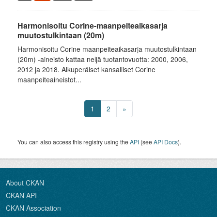
Harmonisoitu Corine-maanpeiteaikasarja
muutostulkintaan (20m)
Harmonisoitu Corine maanpeiteaikasarja muutostulkintaan
(20m) -aineisto kattaa neljä tuotantovuotta: 2000, 2006,
2012 ja 2018. Alkuperäiset kansalliset Corine
maanpeiteaineistot...
1
2
»
You can also access this registry using the
API
(see
API Docs
).
About CKAN
CKAN API
CKAN Association