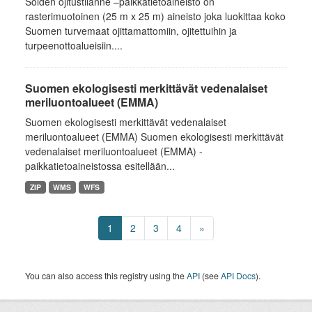
Soiden ojitustilanne –paikkatietoaineisto on
rasterimuotoinen (25 m x 25 m) aineisto joka luokittaa koko
Suomen turvemaat ojittamattomiin, ojitettuihin ja
turpeenottoalueisiin....
Suomen ekologisesti merkittävät vedenalaiset
meriluontoalueet (EMMA)
Suomen ekologisesti merkittävät vedenalaiset
meriluontoalueet (EMMA) Suomen ekologisesti merkittävät
vedenalaiset meriluontoalueet (EMMA) -
paikkatietoaineistossa esitellään...
ZIP
WMS
WFS
1
2
3
4
»
You can also access this registry using the
API
(see
API Docs
).