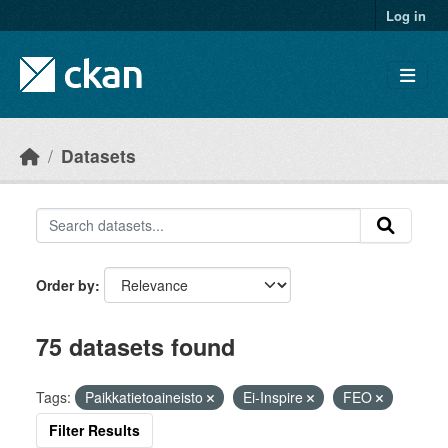
Skip to main content
Log in
Datasets
Order by
75 datasets found
Tags:
Paikkatietoaineisto
Ei-Inspire
FEO
Filter Results