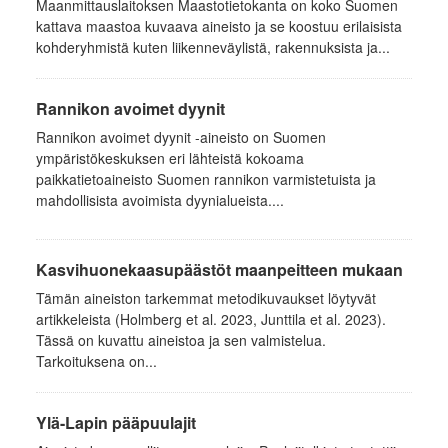
Maanmittauslaitoksen Maastotietokanta on koko Suomen
kattava maastoa kuvaava aineisto ja se koostuu erilaisista
kohderyhmistä kuten liikenneväylistä, rakennuksista ja...
Rannikon avoimet dyynit
Rannikon avoimet dyynit -aineisto on Suomen
ympäristökeskuksen eri lähteistä kokoama
paikkatietoaineisto Suomen rannikon varmistetuista ja
mahdollisista avoimista dyynialueista....
Kasvihuonekaasupäästöt maanpeitteen mukaan
Tämän aineiston tarkemmat metodikuvaukset löytyvät
artikkeleista (Holmberg et al. 2023, Junttila et al. 2023).
Tässä on kuvattu aineistoa ja sen valmistelua.
Tarkoituksena on...
Ylä-Lapin pääpuulajit