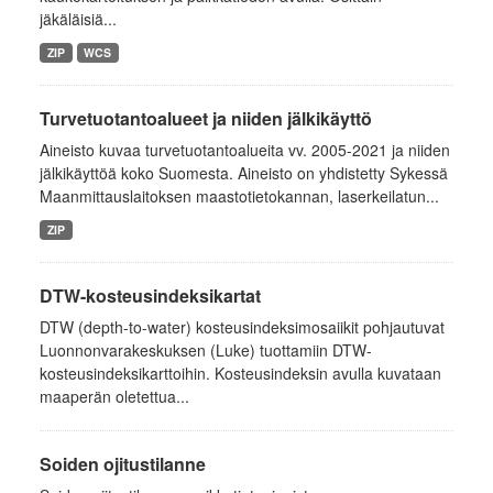
jäkäläisiä...
ZIP
WCS
Turvetuotantoalueet ja niiden jälkikäyttö
Aineisto kuvaa turvetuotantoalueita vv. 2005-2021 ja niiden
jälkikäyttöä koko Suomesta. Aineisto on yhdistetty Sykessä
Maanmittauslaitoksen maastotietokannan, laserkeilatun...
ZIP
DTW-kosteusindeksikartat
DTW (depth-to-water) kosteusindeksimosaiikit pohjautuvat
Luonnonvarakeskuksen (Luke) tuottamiin DTW-
kosteusindeksikarttoihin. Kosteusindeksin avulla kuvataan
maaperän oletettua...
Soiden ojitustilanne