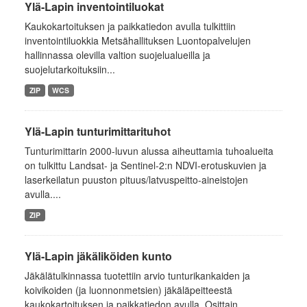
Ylä-Lapin inventointiluokat
Kaukokartoituksen ja paikkatiedon avulla tulkittiin
inventointiluokkia Metsähallituksen Luontopalvelujen
hallinnassa olevilla valtion suojelualueilla ja
suojelutarkoituksiin...
ZIP
WCS
Ylä-Lapin tunturimittarituhot
Tunturimittarin 2000-luvun alussa aiheuttamia tuhoalueita
on tulkittu Landsat- ja Sentinel-2:n NDVI-erotuskuvien ja
laserkeilatun puuston pituus/latvuspeitto-aineistojen
avulla....
ZIP
Ylä-Lapin jäkäliköiden kunto
Jäkälätulkinnassa tuotettiin arvio tunturikankaiden ja
koivikoiden (ja luonnonmetsien) jäkäläpeitteestä
kaukokartoituksen ja paikkatiedon avulla. Osittain