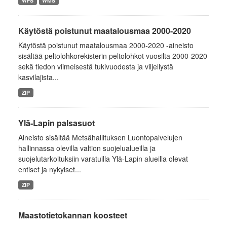
WFS
WMS
Käytöstä poistunut maatalousmaa 2000-2020
Käytöstä poistunut maatalousmaa 2000-2020 -aineisto
sisältää peltolohkorekisterin peltolohkot vuosilta 2000-2020
sekä tiedon viimeisestä tukivuodesta ja viljellystä
kasvilajista...
ZIP
Ylä-Lapin palsasuot
Aineisto sisältää Metsähallituksen Luontopalvelujen
hallinnassa olevilla valtion suojelualueilla ja
suojelutarkoituksiin varatuilla Ylä-Lapin alueilla olevat
entiset ja nykyiset...
ZIP
Maastotietokannan koosteet