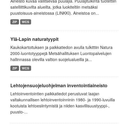
Aineisto kuvaa vallitsevaa puulajia. Puulajitulkinta tuotettiin
satelliittikuvilta alueilta, jotka luokiteltiin metsäksi
puustoisuus-aineistossa (LINKKI). Aineistoa on...
ZIP
WCS
Ylä-Lapin naturatyypit
Kaukokartoituksen ja paikkatiedon avulla tulkittiin Natura
2000-luontotyyppejä Metsähallituksen Luontopalvelujen
hallinnassa olevilla valtion suojelualueilla ja...
ZIP
WCS
Lehtojensuojeluohjelman inventointiaineisto
Lehtoinventointien paikkatiedot perustuvat laajan
valtakunnallisen lehtoinventoinninin 1980- ja 1990-luvuilla
kootuista lehtoesiintymistä ja niiden kasvillisuustyyppi-,
puusto-...