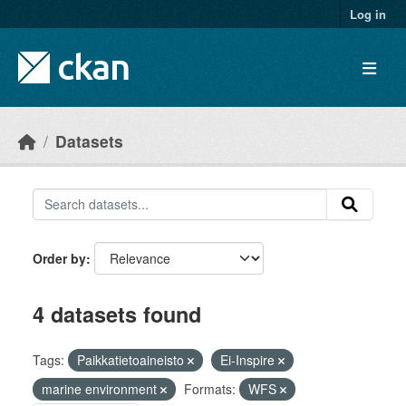
Skip to main content
Log in
Datasets
Order by
4 datasets found
Tags:
Paikkatietoaineisto
Ei-Inspire
marine environment
Formats:
WFS