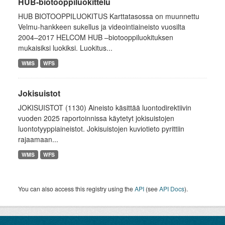
HUB-biotooppiluokittelu
HUB BIOTOOPPILUOKITUS Karttatasossa on muunnettu
Velmu-hankkeen sukellus ja videointiaineisto vuosilta
2004–2017 HELCOM HUB –biotooppiluokituksen
mukaisiksi luokiksi. Luokitus...
WMS
WFS
Jokisuistot
JOKISUISTOT (1130) Aineisto käsittää luontodirektiivin
vuoden 2025 raportoinnissa käytetyt jokisuistojen
luontotyyppiaineistot. Jokisuistojen kuviotieto pyrittiin
rajaamaan...
WMS
WFS
You can also access this registry using the
API
(see
API Docs
).