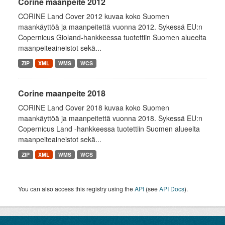
Corine maanpeite 2012
CORINE Land Cover 2012 kuvaa koko Suomen
maankäyttöä ja maanpeitettä vuonna 2012. Sykessä EU:n
Copernicus Gioland-hankkeessa tuotettiin Suomen alueelta
maanpeiteaineistot sekä...
ZIP
XML
WMS
WCS
Corine maanpeite 2018
CORINE Land Cover 2018 kuvaa koko Suomen
maankäyttöä ja maanpeitettä vuonna 2018. Sykessä EU:n
Copernicus Land -hankkeessa tuotettiin Suomen alueelta
maanpeiteaineistot sekä...
ZIP
XML
WMS
WCS
You can also access this registry using the
API
(see
API Docs
).