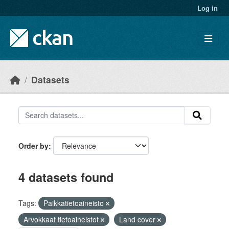
Skip to main content
Log in
Datasets
Order by
4 datasets found
Tags:
Paikkatietoaineisto
Arvokkaat tietoaineistot
Land cover