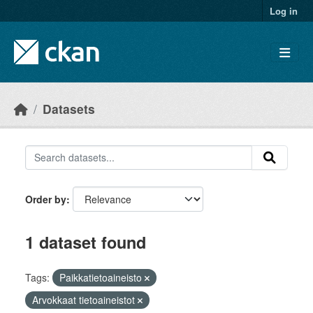
Skip to main content
Log in
Datasets
Order by
1 dataset found
Tags:
Paikkatietoaineisto
Arvokkaat tietoaineistot