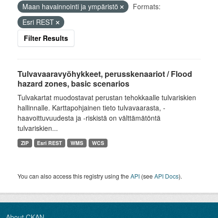
Maan havainnointi ja ympäristö
Formats:
Esri REST
Filter Results
Tulvavaaravyöhykkeet, perusskenaariot / Flood
hazard zones, basic scenarios
Tulvakartat muodostavat perustan tehokkaalle tulvariskien
hallinnalle. Karttapohjainen tieto tulvavaarasta, -
haavoittuvuudesta ja -riskistä on välttämätöntä
tulvariskien...
ZIP
Esri REST
WMS
WCS
You can also access this registry using the
API
(see
API Docs
).
About CKAN