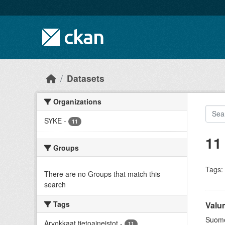
Skip to main content
Datasets
Organizations
SYKE
-
11
11
Groups
Tags:
There are no Groups that match this
search
Tags
Valu
Suomen
Arvokkaat tietoaineistot
-
11