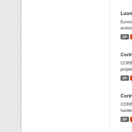
Luont
Euroop
arvioi
ZIP
Cori
CORIN
projek
ZIP
Cori
CORIN
hankke
ZIP