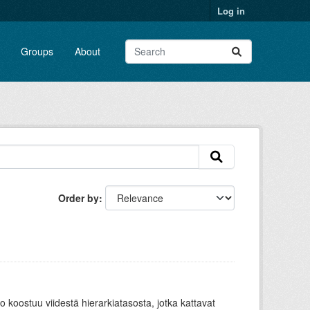
Log in
Groups
About
Order by
oostuu viidestä hierarkiatasosta, jotka kattavat