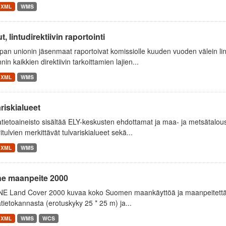
XML
WMS
t, lintudirektiivin raportointi
an unionin jäsenmaat raportoivat komissiolle kuuden vuoden välein lint
nnin kaikkien direktiivin tarkoittamien lajien...
XML
WMS
riskialueet
atietoaineisto sisältää ELY-keskusten ehdottamat ja maa- ja metsätal
itulvien merkittävät tulvariskialueet sekä...
XML
WMS
ne maanpeite 2000
E Land Cover 2000 kuvaa koko Suomen maankäyttöä ja maanpeitettä v
tietokannasta (erotuskyky 25 * 25 m) ja...
XML
WMS
WCS