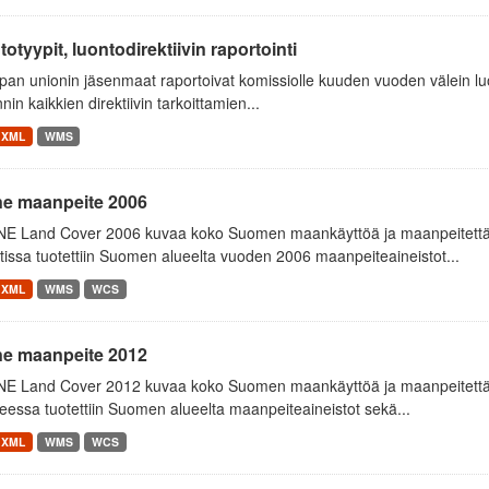
otyypit, luontodirektiivin raportointi
an unionin jäsenmaat raportoivat komissiolle kuuden vuoden välein luon
nnin kaikkien direktiivin tarkoittamien...
XML
WMS
ne maanpeite 2006
E Land Cover 2006 kuvaa koko Suomen maankäyttöä ja maanpeitettä
tissa tuotettiin Suomen alueelta vuoden 2006 maanpeiteaineistot...
XML
WMS
WCS
ne maanpeite 2012
E Land Cover 2012 kuvaa koko Suomen maankäyttöä ja maanpeitettä
essa tuotettiin Suomen alueelta maanpeiteaineistot sekä...
XML
WMS
WCS