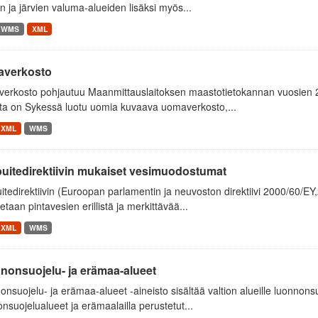
 ja järvien valuma-alueiden lisäksi myös...
WMS
XML
verkosto
erkosto pohjautuu Maanmittauslaitoksen maastotietokannan vuosien 20
lta on Sykessä luotu uomia kuvaava uomaverkosto,...
XML
WMS
puitedirektiivin mukaiset vesimuodostumat
itedirektiivin (Euroopan parlamentin ja neuvoston direktiivi 2000/60/
tetaan pintavesien erillistä ja merkittävää...
XML
WMS
nonsuojelu- ja erämaa-alueet
nsuojelu- ja erämaa-alueet -aineisto sisältää valtion alueille luonnonsuoj
nsuojelualueet ja erämaalailla perustetut...