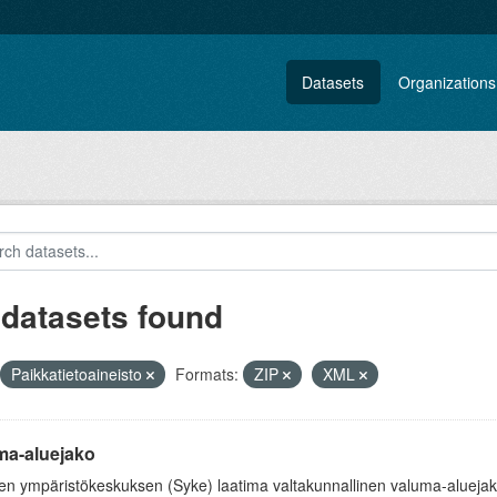
Datasets
Organizations
 datasets found
Paikkatietoaineisto
Formats:
ZIP
XML
ma-aluejako
 ympäristökeskuksen (Syke) laatima valtakunnallinen valuma-aluejako k