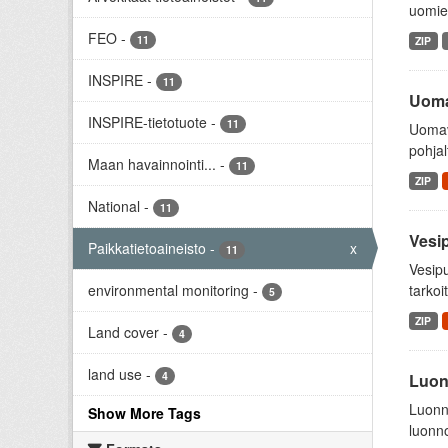
uomien
FEO
-
11
ZIP
INSPIRE
-
11
Uoma
INSPIRE-tietotuote
-
11
Uomav
pohja
Maan havainnointi...
-
11
ZIP
National
-
11
Vesi
Paikkatietoaineisto
-
x
11
Vesipu
environmental monitoring
-
tarkoi
5
ZIP
Land cover
-
4
land use
-
4
Luon
Luonno
Show More Tags
luonno