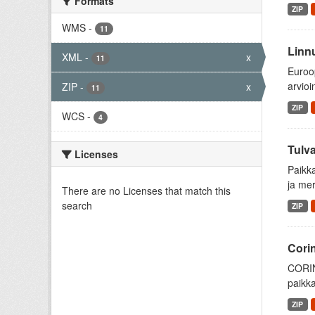
Formats
ZIP
WMS
-
11
Linnu
XML
-
x
11
Euroop
arvioi
ZIP
-
x
11
ZIP
WCS
-
4
Tulva
Licenses
Paikk
ja mer
There are no Licenses that match this
search
ZIP
Cori
CORIN
paikka
ZIP