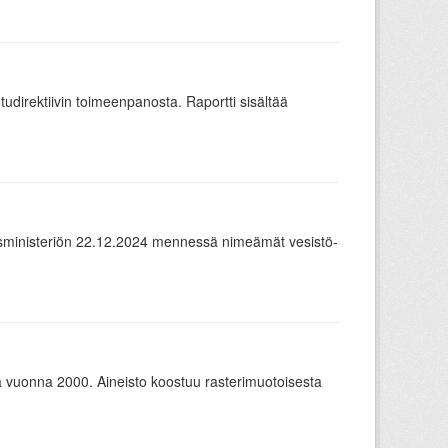
udirektiivin toimeenpanosta. Raportti sisältää
ousministeriön 22.12.2024 mennessä nimeämät vesistö-
uonna 2000. Aineisto koostuu rasterimuotoisesta