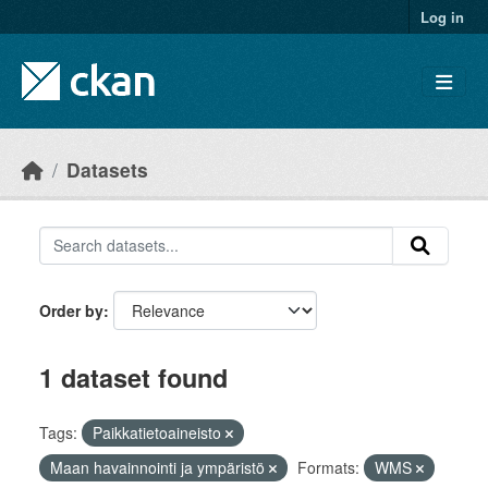
Skip to main content
Log in
Datasets
Order by
1 dataset found
Tags:
Paikkatietoaineisto
Maan havainnointi ja ympäristö
Formats:
WMS