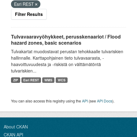
Esri REST
Filter Results
Tulvavaaravyöhykkeet, perusskenaariot / Flood
hazard zones, basic scenarios
Tulvakartat muodostavat perustan tehokkaalle tulvariskien
hallinnalle. Karttapohjainen tieto tulvavaarasta, -
haavoittuvuudesta ja -riskistä on välttämätöntä
tulvariskien...
ZIP
Esri REST
WMS
WCS
You can also access this registry using the
API
(see
API Docs
).
About CKAN
CKAN API