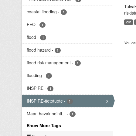
Tulvak
coastal flooding
-
1
riskis
ZIP
FEO
-
1
flood
-
1
You can
flood hazard
-
1
flood risk management
-
1
flooding
-
1
INSPIRE
-
1
INSPIRE-tietotuote
-
x
1
Maan havainnointi...
-
1
Show More Tags