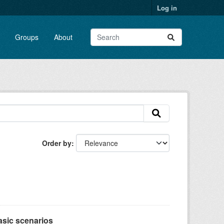
Log in
Groups
About
Order by
asic scenarios