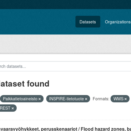
Datasets
Organizations
dataset found
Paikkatietoaineisto
INSPIRE-tietotuote
Formats:
WMS
i REST
avaaravyöhykkeet, perusskenaariot / Flood hazard zones, b