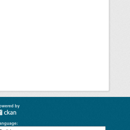
owered by
anguage