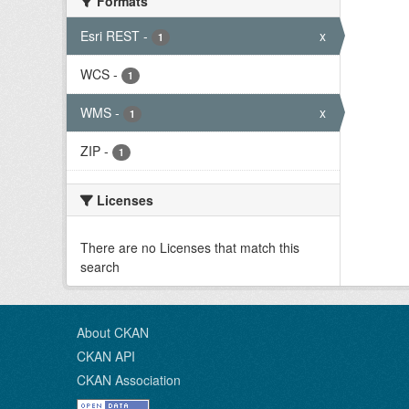
Formats
Esri REST
-
x
1
WCS
-
1
WMS
-
x
1
ZIP
-
1
Licenses
There are no Licenses that match this
search
About CKAN
CKAN API
CKAN Association