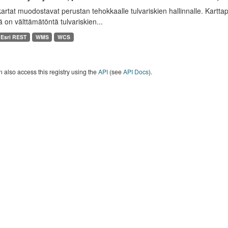
artat muodostavat perustan tehokkaalle tulvariskien hallinnalle. Karttap
tä on välttämätöntä tulvariskien...
Esri REST
WMS
WCS
 also access this registry using the
API
(see
API Docs
).