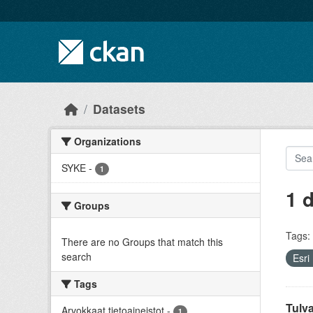
Skip to main content
Datasets
Organizations
SYKE
-
1
1 
Groups
Tags:
There are no Groups that match this
search
Esr
Tags
Tulv
Arvokkaat tietoaineistot
-
1