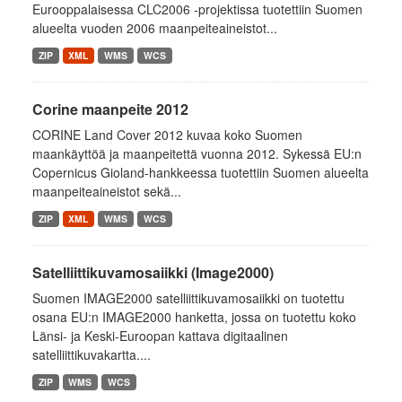
Eurooppalaisessa CLC2006 -projektissa tuotettiin Suomen
alueelta vuoden 2006 maanpeiteaineistot...
ZIP
XML
WMS
WCS
Corine maanpeite 2012
CORINE Land Cover 2012 kuvaa koko Suomen
maankäyttöä ja maanpeitettä vuonna 2012. Sykessä EU:n
Copernicus Gioland-hankkeessa tuotettiin Suomen alueelta
maanpeiteaineistot sekä...
ZIP
XML
WMS
WCS
Satelliittikuvamosaiikki (Image2000)
Suomen IMAGE2000 satelliittikuvamosaiikki on tuotettu
osana EU:n IMAGE2000 hanketta, jossa on tuotettu koko
Länsi- ja Keski-Euroopan kattava digitaalinen
satelliittikuvakartta....
ZIP
WMS
WCS