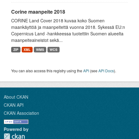
Corine maanpeite 2018
CORINE Land Cover 2018 kuvaa koko Suomen
maankäyttöä ja maanpeitettä vuonna 2018. Sykessä EU:n
Copernicus Land -hankkeessa tuotettiin Suomen alueelta
maanpeiteaineistot sekä...
ZIP
XML
WMS
WCS
You can also access this registry using the
API
(see
API Docs
).
About CKAN
CKAN API
CKAN Association
Powered by