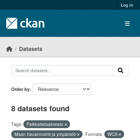
Skip to main content
Log in
Datasets
Order by
8 datasets found
Tags:
Paikkatietoaineisto
Maan havainnointi ja ympäristö
Formats:
WCS