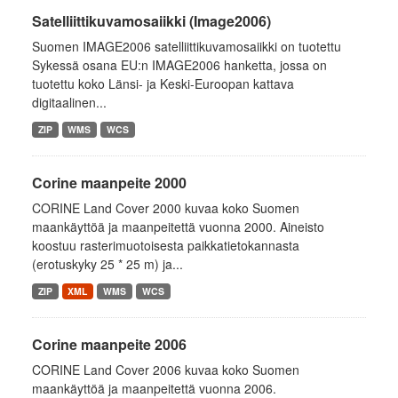
Satelliittikuvamosaiikki (Image2006)
Suomen IMAGE2006 satelliittikuvamosaiikki on tuotettu
Sykessä osana EU:n IMAGE2006 hanketta, jossa on
tuotettu koko Länsi- ja Keski-Euroopan kattava
digitaalinen...
ZIP
WMS
WCS
Corine maanpeite 2000
CORINE Land Cover 2000 kuvaa koko Suomen
maankäyttöä ja maanpeitettä vuonna 2000. Aineisto
koostuu rasterimuotoisesta paikkatietokannasta
(erotuskyky 25 * 25 m) ja...
ZIP
XML
WMS
WCS
Corine maanpeite 2006
CORINE Land Cover 2006 kuvaa koko Suomen
maankäyttöä ja maanpeitettä vuonna 2006.