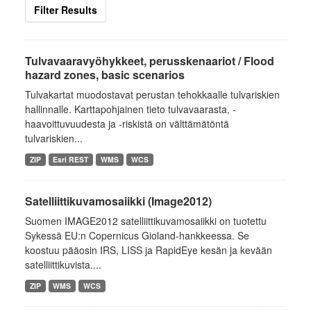
Filter Results
Tulvavaaravyöhykkeet, perusskenaariot / Flood
hazard zones, basic scenarios
Tulvakartat muodostavat perustan tehokkaalle tulvariskien
hallinnalle. Karttapohjainen tieto tulvavaarasta, -
haavoittuvuudesta ja -riskistä on välttämätöntä
tulvariskien...
ZIP
Esri REST
WMS
WCS
Satelliittikuvamosaiikki (Image2012)
Suomen IMAGE2012 satelliittikuvamosaiikki on tuotettu
Sykessä EU:n Copernicus Gioland-hankkeessa. Se
koostuu pääosin IRS, LISS ja RapidEye kesän ja kevään
satelliittikuvista....
ZIP
WMS
WCS