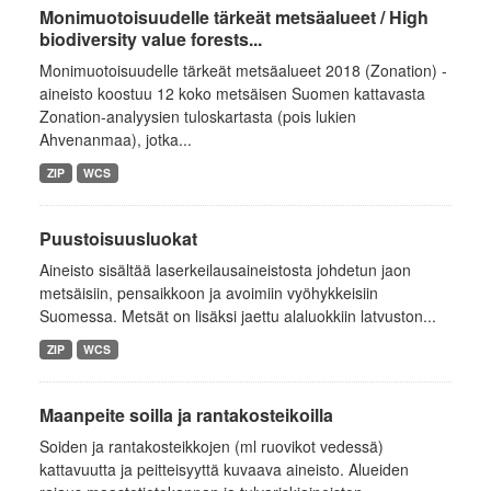
Monimuotoisuudelle tärkeät metsäalueet / High
biodiversity value forests...
Monimuotoisuudelle tärkeät metsäalueet 2018 (Zonation) -
aineisto koostuu 12 koko metsäisen Suomen kattavasta
Zonation-analyysien tuloskartasta (pois lukien
Ahvenanmaa), jotka...
ZIP
WCS
Puustoisuusluokat
Aineisto sisältää laserkeilausaineistosta johdetun jaon
metsäisiin, pensaikkoon ja avoimiin vyöhykkeisiin
Suomessa. Metsät on lisäksi jaettu alaluokkiin latvuston...
ZIP
WCS
Maanpeite soilla ja rantakosteikoilla
Soiden ja rantakosteikkojen (ml ruovikot vedessä)
kattavuutta ja peitteisyyttä kuvaava aineisto. Alueiden