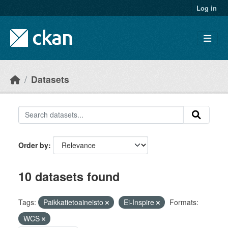
Skip to main content
Log in
Datasets
Order by
10 datasets found
Tags:
Paikkatietoaineisto
Ei-Inspire
Formats:
WCS