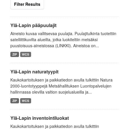
Filter Results
Ylä-Lapin pääpuulajit
Aineisto kuvaa vallitsevaa puulajia. Puulajitulkinta tuotettiin
satelliittikuvilta alueilta, jotka luokiteltiin metsäksi
puustoisuus-aineistossa (LINKKI). Aineistoa on...
ZIP
WCS
Ylä-Lapin naturatyypit
Kaukokartoituksen ja paikkatiedon avulla tulkittiin Natura
2000-luontotyyppejä Metsähallituksen Luontopalvelujen
hallinnassa olevilla valtion suojelualueilla ja...
ZIP
WCS
Ylä-Lapin inventointiluokat
Kaukokartoituksen ja paikkatiedon avulla tulkittiin