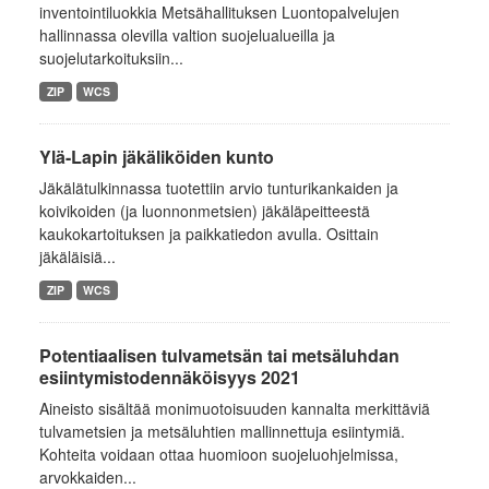
inventointiluokkia Metsähallituksen Luontopalvelujen
hallinnassa olevilla valtion suojelualueilla ja
suojelutarkoituksiin...
ZIP
WCS
Ylä-Lapin jäkäliköiden kunto
Jäkälätulkinnassa tuotettiin arvio tunturikankaiden ja
koivikoiden (ja luonnonmetsien) jäkäläpeitteestä
kaukokartoituksen ja paikkatiedon avulla. Osittain
jäkäläisiä...
ZIP
WCS
Potentiaalisen tulvametsän tai metsäluhdan
esiintymistodennäköisyys 2021
Aineisto sisältää monimuotoisuuden kannalta merkittäviä
tulvametsien ja metsäluhtien mallinnettuja esiintymiä.
Kohteita voidaan ottaa huomioon suojeluohjelmissa,
arvokkaiden...