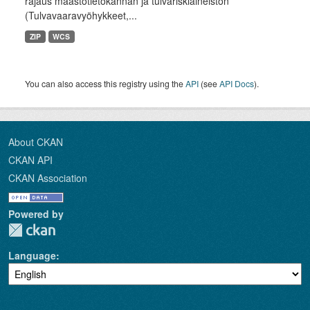
rajaus maastotietokannan ja tulvariskiaineiston
(Tulvavaaravyöhykkeet,...
ZIP
WCS
You can also access this registry using the
API
(see
API Docs
).
About CKAN
CKAN API
CKAN Association
Powered by
Language