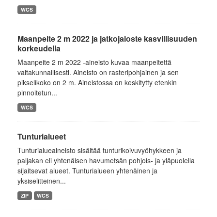
WCS
Maanpeite 2 m 2022 ja jatkojaloste kasvillisuuden
korkeudella
Maanpeite 2 m 2022 -aineisto kuvaa maanpeitettä
valtakunnallisesti. Aineisto on rasteripohjainen ja sen
pikselikoko on 2 m. Aineistossa on keskitytty etenkin
pinnoitetun...
WCS
Tunturialueet
Tunturialueaineisto sisältää tunturikoivuvyöhykkeen ja
paljakan eli yhtenäisen havumetsän pohjois- ja yläpuolella
sijaitsevat alueet. Tunturialueen yhtenäinen ja
yksiselitteinen...
ZIP
WCS