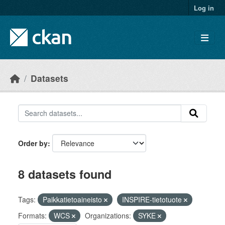
Skip to main content
Log in
Datasets
Order by
8 datasets found
Tags:
Paikkatietoaineisto
INSPIRE-tietotuote
Formats:
WCS
Organizations:
SYKE