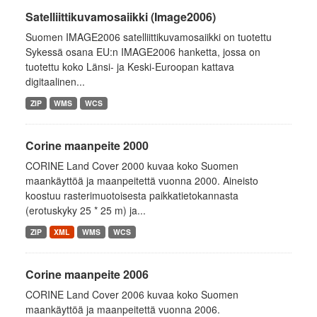
Satelliittikuvamosaiikki (Image2006)
Suomen IMAGE2006 satelliittikuvamosaiikki on tuotettu
Sykessä osana EU:n IMAGE2006 hanketta, jossa on
tuotettu koko Länsi- ja Keski-Euroopan kattava
digitaalinen...
ZIP
WMS
WCS
Corine maanpeite 2000
CORINE Land Cover 2000 kuvaa koko Suomen
maankäyttöä ja maanpeitettä vuonna 2000. Aineisto
koostuu rasterimuotoisesta paikkatietokannasta
(erotuskyky 25 * 25 m) ja...
ZIP
XML
WMS
WCS
Corine maanpeite 2006
CORINE Land Cover 2006 kuvaa koko Suomen
maankäyttöä ja maanpeitettä vuonna 2006.