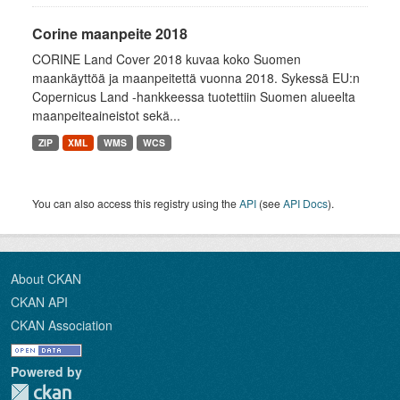
Corine maanpeite 2018
CORINE Land Cover 2018 kuvaa koko Suomen
maankäyttöä ja maanpeitettä vuonna 2018. Sykessä EU:n
Copernicus Land -hankkeessa tuotettiin Suomen alueelta
maanpeiteaineistot sekä...
ZIP
XML
WMS
WCS
You can also access this registry using the
API
(see
API Docs
).
About CKAN
CKAN API
CKAN Association
Powered by