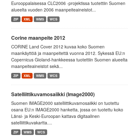
Eurooppalaisessa CLC2006 -projektissa tuotettiin Suomen
alueelta vuoden 2006 maanpeiteaineistot...
ZIP
XML
WMS
WCS
Corine maanpeite 2012
CORINE Land Cover 2012 kuvaa koko Suomen
maankäyttöä ja maanpeitettä vuonna 2012. Sykessä EU:n
Copernicus Gioland-hankkeessa tuotettiin Suomen alueelta
maanpeiteaineistot sekä...
ZIP
XML
WMS
WCS
Satelliittikuvamosaiikki (Image2000)
Suomen IMAGE2000 satelliittikuvamosaiikki on tuotettu
osana EU:n IMAGE2000 hanketta, jossa on tuotettu koko
Länsi- ja Keski-Euroopan kattava digitaalinen
satelliittikuvakartta....
ZIP
WMS
WCS