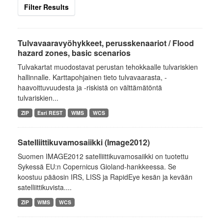
Filter Results
Tulvavaaravyöhykkeet, perusskenaariot / Flood
hazard zones, basic scenarios
Tulvakartat muodostavat perustan tehokkaalle tulvariskien
hallinnalle. Karttapohjainen tieto tulvavaarasta, -
haavoittuvuudesta ja -riskistä on välttämätöntä
tulvariskien...
ZIP
Esri REST
WMS
WCS
Satelliittikuvamosaiikki (Image2012)
Suomen IMAGE2012 satelliittikuvamosaiikki on tuotettu
Sykessä EU:n Copernicus Gioland-hankkeessa. Se
koostuu pääosin IRS, LISS ja RapidEye kesän ja kevään
satelliittikuvista....
ZIP
WMS
WCS