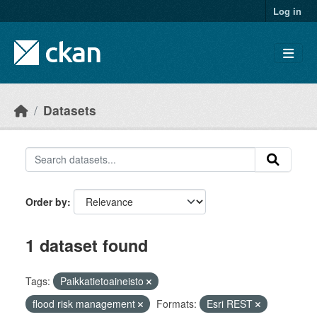
Skip to main content
Log in
Datasets
Order by
1 dataset found
Tags:
Paikkatietoaineisto
flood risk management
Formats:
Esri REST