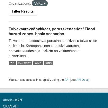
Organizations:
SYKE
Filter Results
Tulvavaaravyöhykkeet, perusskenaariot / Flood
hazard zones, basic scenarios
Tulvakartat muodostavat perustan tehokkaalle tulvariskien
hallinnalle. Karttapohjainen tieto tulvavaarasta, -
haavoittuvuudesta ja -riskistä on välttämätöntä
tulvariskien...
ZIP
Esri REST
WMS
WCS
You can also access this registry using the
API
(see
API Docs
).
About CKAN
CKAN API