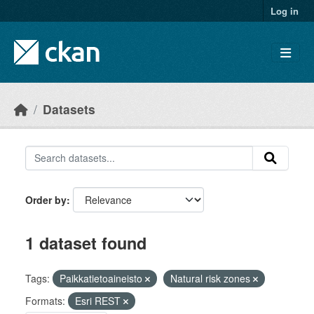
Skip to main content
Log in
Datasets
Order by
1 dataset found
Tags:
Paikkatietoaineisto
Natural risk zones
Formats:
Esri REST