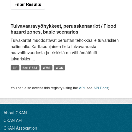
Filter Results
Tulvavaaravyöhykkeet, perusskenaariot / Flood
hazard zones, basic scenarios
Tulvakartat muodostavat perustan tehokkaalle tulvariskien
hallinnalle. Karttapohjainen tieto tulvavaarasta, -
haavoittuvuudesta ja -riskistä on välttämätöntä
tulvariskien...
ZIP
Esri REST
WMS
WCS
You can also access this registry using the
API
(see
API Docs
).
About CKAN
CKAN API
CKAN Association