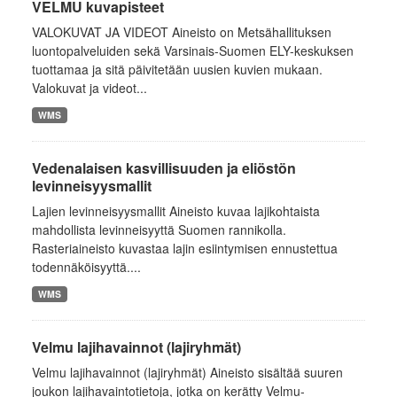
VELMU kuvapisteet
VALOKUVAT JA VIDEOT Aineisto on Metsähallituksen
luontopalveluiden sekä Varsinais-Suomen ELY-keskuksen
tuottamaa ja sitä päivitetään uusien kuvien mukaan.
Valokuvat ja videot...
WMS
Vedenalaisen kasvillisuuden ja eliöstön
levinneisyysmallit
Lajien levinneisyysmallit Aineisto kuvaa lajikohtaista
mahdollista levinneisyyttä Suomen rannikolla.
Rasteriaineisto kuvastaa lajin esiintymisen ennustettua
todennäköisyyttä....
WMS
Velmu lajihavainnot (lajiryhmät)
Velmu lajihavainnot (lajiryhmät) Aineisto sisältää suuren
joukon lajihavaintotietoja, jotka on kerätty Velmu-