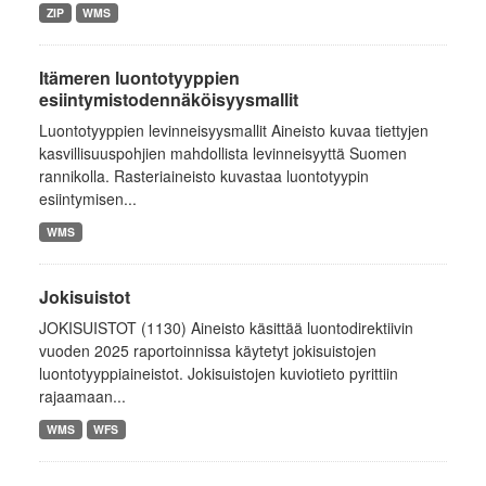
ZIP
WMS
Itämeren luontotyyppien
esiintymistodennäköisyysmallit
Luontotyyppien levinneisyysmallit Aineisto kuvaa tiettyjen
kasvillisuuspohjien mahdollista levinneisyyttä Suomen
rannikolla. Rasteriaineisto kuvastaa luontotyypin
esiintymisen...
WMS
Jokisuistot
JOKISUISTOT (1130) Aineisto käsittää luontodirektiivin
vuoden 2025 raportoinnissa käytetyt jokisuistojen
luontotyyppiaineistot. Jokisuistojen kuviotieto pyrittiin
rajaamaan...
WMS
WFS