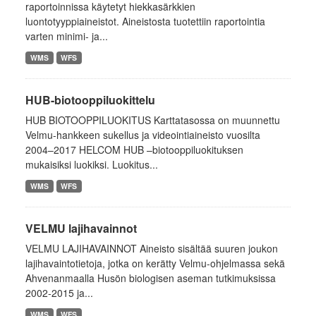
raportoinnissa käytetyt hiekkasärkkien
luontotyyppiaineistot. Aineistosta tuotettiin raportointia
varten minimi- ja...
WMS
WFS
HUB-biotooppiluokittelu
HUB BIOTOOPPILUOKITUS Karttatasossa on muunnettu
Velmu-hankkeen sukellus ja videointiaineisto vuosilta
2004–2017 HELCOM HUB –biotooppiluokituksen
mukaisiksi luokiksi. Luokitus...
WMS
WFS
VELMU lajihavainnot
VELMU LAJIHAVAINNOT Aineisto sisältää suuren joukon
lajihavaintotietoja, jotka on kerätty Velmu-ohjelmassa sekä
Ahvenanmaalla Husön biologisen aseman tutkimuksissa
2002-2015 ja...
WMS
WFS