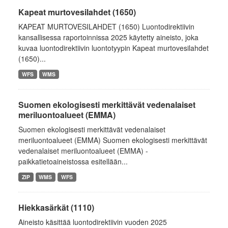
Kapeat murtovesilahdet (1650)
KAPEAT MURTOVESILAHDET (1650) Luontodirektiivin
kansallisessa raportoinnissa 2025 käytetty aineisto, joka
kuvaa luontodirektiivin luontotyypin Kapeat murtovesilahdet
(1650)...
WFS
WMS
Suomen ekologisesti merkittävät vedenalaiset
meriluontoalueet (EMMA)
Suomen ekologisesti merkittävät vedenalaiset
meriluontoalueet (EMMA) Suomen ekologisesti merkittävät
vedenalaiset meriluontoalueet (EMMA) -
paikkatietoaineistossa esitellään...
ZIP
WMS
WFS
Hiekkasärkät (1110)
Aineisto käsittää luontodirektiivin vuoden 2025