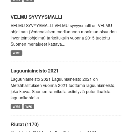
VELMU SYVYYSMALLI
VELMU SYVYYSMALLI VELMU syvyysmalli on VELMU-
ohjelman (Vedenalaisen meriluonnon monimuotoisuuden
inventointiohjelma) tarkoituksiin vuonna 2015 tuotettu
Suomen merialueet kattava...
WMS
Laguuniaineisto 2021
Laguuniaineisto 2021 Laguuniaineisto 2021 on
Metsähallituksen vuonna 2021 tuottama laguuniaineisto,
joka kuvaa Suomen rannikolla esiintyviä potentiaalisia
laguunikohteita...
WMS
WFS
Riutat (1170)