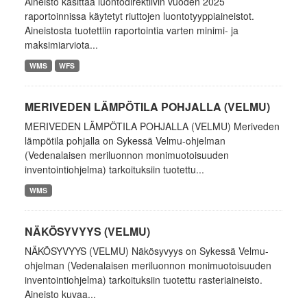
Aineisto käsittää luontodirektiivin vuoden 2025
raportoinnissa käytetyt riuttojen luontotyyppiaineistot.
Aineistosta tuotettiin raportointia varten minimi- ja
maksimiarviota...
WMS
WFS
MERIVEDEN LÄMPÖTILA POHJALLA (VELMU)
MERIVEDEN LÄMPÖTILA POHJALLA (VELMU) Meriveden
lämpötila pohjalla on Sykessä Velmu-ohjelman
(Vedenalaisen meriluonnon monimuotoisuuden
inventointiohjelma) tarkoituksiin tuotettu...
WMS
NÄKÖSYVYYS (VELMU)
NÄKÖSYVYYS (VELMU) Näkösyvyys on Sykessä Velmu-
ohjelman (Vedenalaisen meriluonnon monimuotoisuuden
inventointiohjelma) tarkoituksiin tuotettu rasteriaineisto.
Aineisto kuvaa...