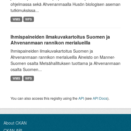
ohjelmassa sekä Ahvenanmaalla Husön biologisen aseman
tutkimuksissa...
WMS
WFS
Ihmispaineiden ilmakuvakartoitus Suomen ja
Ahvenanmaan rannikon merialueilla
Ihmispaineiden ilmakuvakartoitus Suomen ja
Ahvenanmaan rannikon merialueilla Aineisto on Manner-
Suomen osalta Metsähallituksen tuottama ja Ahvenanmaan
osalta Suomen...
WMS
WFS
You can also access this registry using the
API
(see
API Docs
).
About CKAN
CKAN API