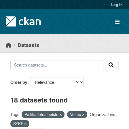
Skip to main content
Log in
Datasets
Order by
18 datasets found
Tags:
Paikkatietoaineisto
Velmu
Organizations:
SYKE