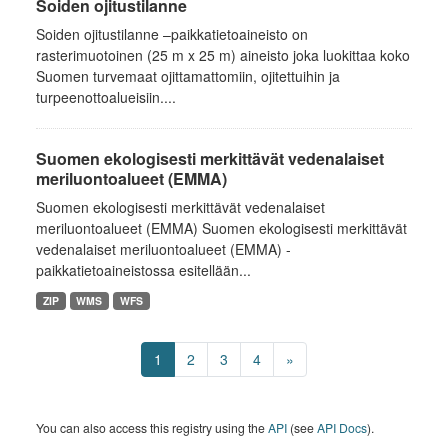
Soiden ojitustilanne
Soiden ojitustilanne –paikkatietoaineisto on
rasterimuotoinen (25 m x 25 m) aineisto joka luokittaa koko
Suomen turvemaat ojittamattomiin, ojitettuihin ja
turpeenottoalueisiin....
Suomen ekologisesti merkittävät vedenalaiset
meriluontoalueet (EMMA)
Suomen ekologisesti merkittävät vedenalaiset
meriluontoalueet (EMMA) Suomen ekologisesti merkittävät
vedenalaiset meriluontoalueet (EMMA) -
paikkatietoaineistossa esitellään...
ZIP
WMS
WFS
1
2
3
4
»
You can also access this registry using the
API
(see
API Docs
).