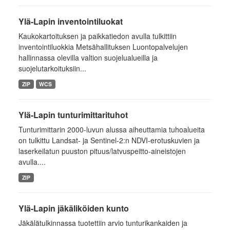
Ylä-Lapin inventointiluokat
Kaukokartoituksen ja paikkatiedon avulla tulkittiin
inventointiluokkia Metsähallituksen Luontopalvelujen
hallinnassa olevilla valtion suojelualueilla ja
suojelutarkoituksiin...
ZIP
WCS
Ylä-Lapin tunturimittarituhot
Tunturimittarin 2000-luvun alussa aiheuttamia tuhoalueita
on tulkittu Landsat- ja Sentinel-2:n NDVI-erotuskuvien ja
laserkeilatun puuston pituus/latvuspeitto-aineistojen
avulla....
ZIP
Ylä-Lapin jäkäliköiden kunto
Jäkälätulkinnassa tuotettiin arvio tunturikankaiden ja