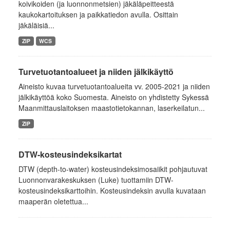
koivikoiden (ja luonnonmetsien) jäkäläpeitteestä
kaukokartoituksen ja paikkatiedon avulla. Osittain
jäkäläisiä...
ZIP
WCS
Turvetuotantoalueet ja niiden jälkikäyttö
Aineisto kuvaa turvetuotantoalueita vv. 2005-2021 ja niiden
jälkikäyttöä koko Suomesta. Aineisto on yhdistetty Sykessä
Maanmittauslaitoksen maastotietokannan, laserkeilatun...
ZIP
DTW-kosteusindeksikartat
DTW (depth-to-water) kosteusindeksimosaiikit pohjautuvat
Luonnonvarakeskuksen (Luke) tuottamiin DTW-
kosteusindeksikarttoihin. Kosteusindeksin avulla kuvataan
maaperän oletettua...