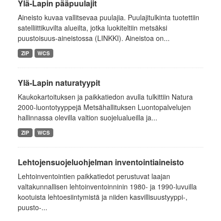
Ylä-Lapin pääpuulajit
Aineisto kuvaa vallitsevaa puulajia. Puulajitulkinta tuotettiin
satelliittikuvilta alueilta, jotka luokiteltiin metsäksi
puustoisuus-aineistossa (LINKKI). Aineistoa on...
ZIP
WCS
Ylä-Lapin naturatyypit
Kaukokartoituksen ja paikkatiedon avulla tulkittiin Natura
2000-luontotyyppejä Metsähallituksen Luontopalvelujen
hallinnassa olevilla valtion suojelualueilla ja...
ZIP
WCS
Lehtojensuojeluohjelman inventointiaineisto
Lehtoinventointien paikkatiedot perustuvat laajan
valtakunnallisen lehtoinventoinninin 1980- ja 1990-luvuilla
kootuista lehtoesiintymistä ja niiden kasvillisuustyyppi-,
puusto-...