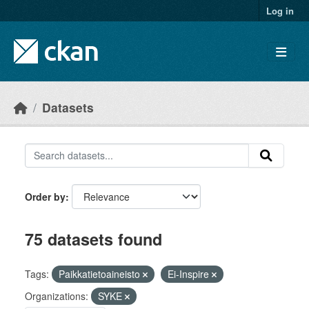
Skip to main content
Log in
Datasets
Order by
75 datasets found
Tags:
Paikkatietoaineisto
Ei-Inspire
Organizations:
SYKE