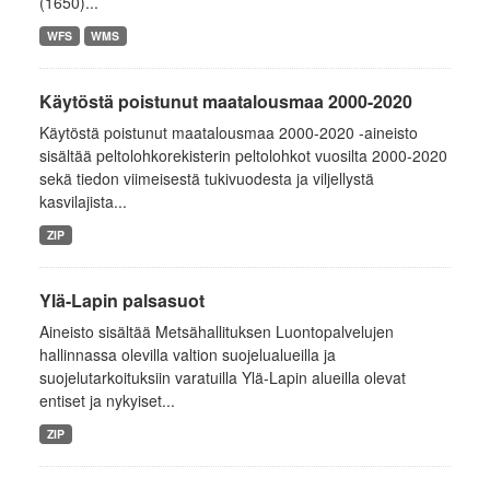
(1650)...
WFS
WMS
Käytöstä poistunut maatalousmaa 2000-2020
Käytöstä poistunut maatalousmaa 2000-2020 -aineisto
sisältää peltolohkorekisterin peltolohkot vuosilta 2000-2020
sekä tiedon viimeisestä tukivuodesta ja viljellystä
kasvilajista...
ZIP
Ylä-Lapin palsasuot
Aineisto sisältää Metsähallituksen Luontopalvelujen
hallinnassa olevilla valtion suojelualueilla ja
suojelutarkoituksiin varatuilla Ylä-Lapin alueilla olevat
entiset ja nykyiset...
ZIP