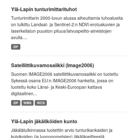
Ylä-Lapin tunturimittarituhot
Tunturimittarin 2000-luvun alussa aiheuttamia tuhoalueita
on tulkittu Landsat- ja Sentinel-2:n NDVI-erotuskuvien ja
laserkeilatun puuston pituus/latvuspeitto-aineistojen
avulla....
ZIP
Satelliittikuvamosaiikki (Image2006)
Suomen IMAGE2006 satelliittikuvamosaiikki on tuotettu
Sykessä osana EU:n IMAGE2006 hanketta, jossa on
tuotettu koko Länsi- ja Keski-Euroopan kattava
digitaalinen...
ZIP
WMS
WCS
Ylä-Lapin jäkäliköiden kunto
Jäkälätulkinnassa tuotettiin arvio tunturikankaiden ja
koivikoiden (ja luonnonmetsien) jäkäläpeitteestä