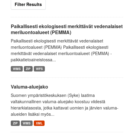
Filter Results
Paikallisesti ekologisesti merkittävät vedenalaiset
meriluontoalueet (PEMMA)
Paikallisesti ekologisesti merkittävät vedenalaiset
meriluontoalueet (PEMMA) Paikallisesti ekologisesti
merkittävät vedenalaiset meriluontoalueet (PEMMA) -
paikkatietoaineistossa...
WMS
ZIP
WFS
Valuma-aluejako
Suomen ympäristökeskuksen (Syke) laatima
valtakunnallinen valuma-aluejako koostuu viidestä
hierarkiatasosta, jotka kattavat uomien ja järvien valuma-
alueiden lisäksi myös...
ZIP
WMS
XML