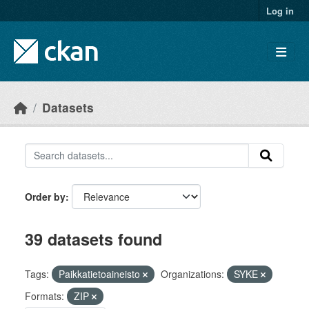
Skip to main content
Log in
Datasets
Order by
39 datasets found
Tags:
Paikkatietoaineisto
Organizations:
SYKE
Formats:
ZIP