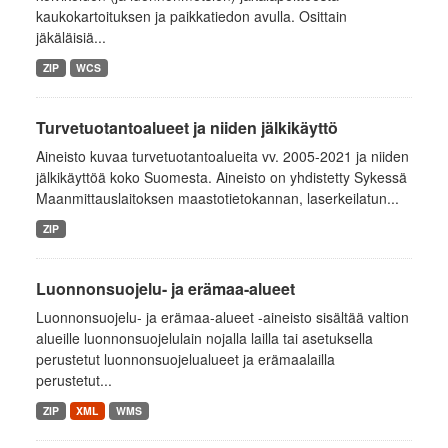
kaukokartoituksen ja paikkatiedon avulla. Osittain
jäkäläisiä...
ZIP
WCS
Turvetuotantoalueet ja niiden jälkikäyttö
Aineisto kuvaa turvetuotantoalueita vv. 2005-2021 ja niiden
jälkikäyttöä koko Suomesta. Aineisto on yhdistetty Sykessä
Maanmittauslaitoksen maastotietokannan, laserkeilatun...
ZIP
Luonnonsuojelu- ja erämaa-alueet
Luonnonsuojelu- ja erämaa-alueet -aineisto sisältää valtion
alueille luonnonsuojelulain nojalla lailla tai asetuksella
perustetut luonnonsuojelualueet ja erämaalailla
perustetut...
ZIP
XML
WMS