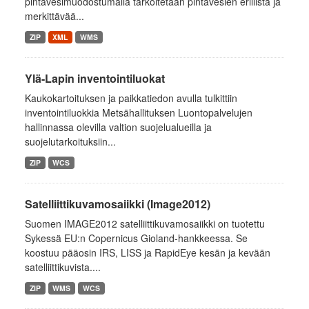
pintavesimuodostumalla tarkoitetaan pintavesien erillistä ja
merkittävää...
ZIP
XML
WMS
Ylä-Lapin inventointiluokat
Kaukokartoituksen ja paikkatiedon avulla tulkittiin
inventointiluokkia Metsähallituksen Luontopalvelujen
hallinnassa olevilla valtion suojelualueilla ja
suojelutarkoituksiin...
ZIP
WCS
Satelliittikuvamosaiikki (Image2012)
Suomen IMAGE2012 satelliittikuvamosaiikki on tuotettu
Sykessä EU:n Copernicus Gioland-hankkeessa. Se
koostuu pääosin IRS, LISS ja RapidEye kesän ja kevään
satelliittikuvista....
ZIP
WMS
WCS