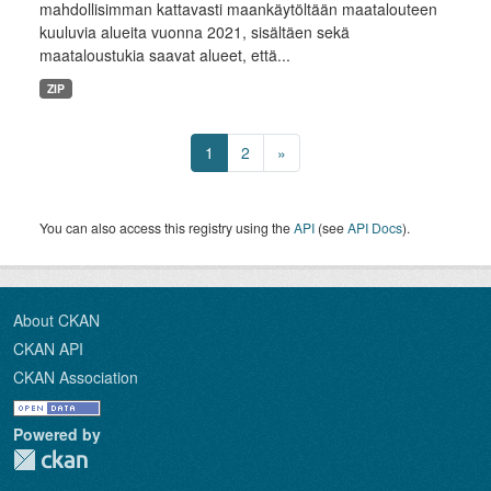
mahdollisimman kattavasti maankäytöltään maatalouteen
kuuluvia alueita vuonna 2021, sisältäen sekä
maataloustukia saavat alueet, että...
ZIP
1
2
»
You can also access this registry using the
API
(see
API Docs
).
About CKAN
CKAN API
CKAN Association
Powered by