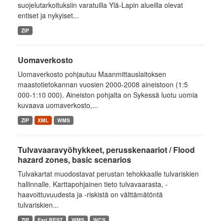
suojelutarkoituksiin varatuilla Ylä-Lapin alueilla olevat
entiset ja nykyiset...
ZIP
Uomaverkosto
Uomaverkosto pohjautuu Maanmittauslaitoksen
maastotietokannan vuosien 2000-2008 aineistoon (1:5
000-1:10 000). Aineiston pohjalta on Sykessä luotu uomia
kuvaava uomaverkosto,...
ZIP
XML
WMS
Tulvavaaravyöhykkeet, perusskenaariot / Flood
hazard zones, basic scenarios
Tulvakartat muodostavat perustan tehokkaalle tulvariskien
hallinnalle. Karttapohjainen tieto tulvavaarasta, -
haavoittuvuudesta ja -riskistä on välttämätöntä
tulvariskien...
ZIP
Esri REST
WMS
WCS