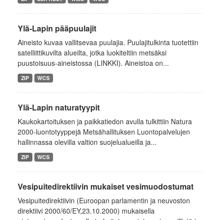
Ylä-Lapin pääpuulajit
Aineisto kuvaa vallitsevaa puulajia. Puulajitulkinta tuotettiin
satelliittikuvilta alueilta, jotka luokiteltiin metsäksi
puustoisuus-aineistossa (LINKKI). Aineistoa on...
ZIP
WCS
Ylä-Lapin naturatyypit
Kaukokartoituksen ja paikkatiedon avulla tulkittiin Natura
2000-luontotyyppejä Metsähallituksen Luontopalvelujen
hallinnassa olevilla valtion suojelualueilla ja...
ZIP
WCS
Vesipuitedirektiivin mukaiset vesimuodostumat
Vesipuitedirektiivin (Euroopan parlamentin ja neuvoston
direktiivi 2000/60/EY,23.10.2000) mukaisella