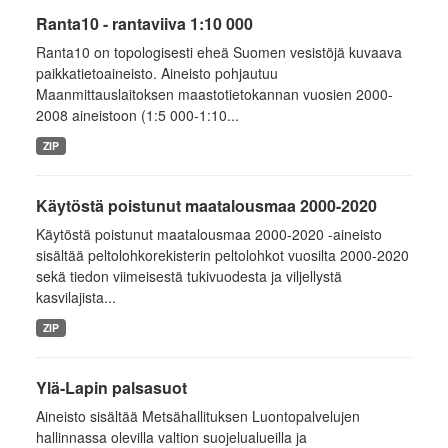
Ranta10 - rantaviiva 1:10 000
Ranta10 on topologisesti eheä Suomen vesistöjä kuvaava
paikkatietoaineisto. Aineisto pohjautuu
Maanmittauslaitoksen maastotietokannan vuosien 2000-
2008 aineistoon (1:5 000-1:10...
ZIP
Käytöstä poistunut maatalousmaa 2000-2020
Käytöstä poistunut maatalousmaa 2000-2020 -aineisto
sisältää peltolohkorekisterin peltolohkot vuosilta 2000-2020
sekä tiedon viimeisestä tukivuodesta ja viljellystä
kasvilajista...
ZIP
Ylä-Lapin palsasuot
Aineisto sisältää Metsähallituksen Luontopalvelujen
hallinnassa olevilla valtion suojelualueilla ja