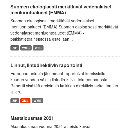
Suomen ekologisesti merkittävät vedenalaiset
meriluontoalueet (EMMA)
Suomen ekologisesti merkittävät vedenalaiset
meriluontoalueet (EMMA) Suomen ekologisesti merkittävät
vedenalaiset meriluontoalueet (EMMA) -
paikkatietoaineistossa esitellään...
ZIP
WMS
WFS
Linnut, lintudirektiivin raportointi
Euroopan unionin jäsenmaat raportoivat komissiolle
kuuden vuoden välein lintudirektiivin toimeenpanosta.
Raportti sisältää arvioinnin kaikkien direktiivin tarkoittamien
lajien...
ZIP
XML
WMS
Maatalousmaa 2021
Maatalousmaa vuonna 2021 aineisto kuvaa