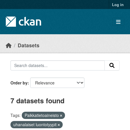
Skip to main content
Log in
Datasets
Order by
7 datasets found
Tags:
Paikkatietoaineisto
uhanalaiset luontotyypit