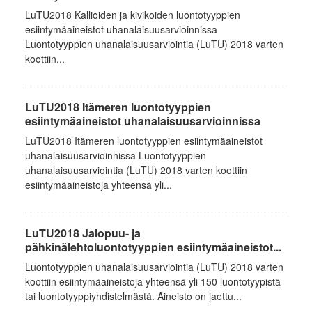
LuTU2018 Kallioiden ja kivikoiden luontotyyppien
esiintymäaineistot uhanalaisuusarvioinnissa
Luontotyyppien uhanalaisuusarviointia (LuTU) 2018 varten
koottiin...
LuTU2018 Itämeren luontotyyppien
esiintymäaineistot uhanalaisuusarvioinnissa
LuTU2018 Itämeren luontotyyppien esiintymäaineistot
uhanalaisuusarvioinnissa Luontotyyppien
uhanalaisuusarviointia (LuTU) 2018 varten koottiin
esiintymäaineistoja yhteensä yli...
LuTU2018 Jalopuu- ja
pähkinälehtoluontotyyppien esiintymäaineistot...
Luontotyyppien uhanalaisuusarviointia (LuTU) 2018 varten
koottiin esiintymäaineistoja yhteensä yli 150 luontotyypistä
tai luontotyyppiyhdistelmästä. Aineisto on jaettu...