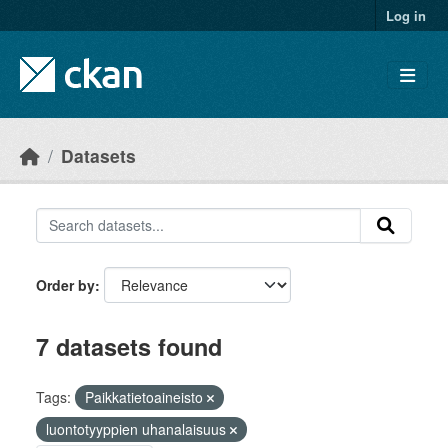
Skip to main content
Log in
Datasets
Order by
7 datasets found
Tags:
Paikkatietoaineisto
luontotyyppien uhanalaisuus