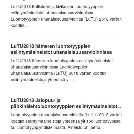
LuTU2018 Kallioiden ja kivikoiden luontotyyppien
esiintymäaineistot uhanalaisuusarvioinnissa
Luontotyyppien uhanalaisuusarviointia (LuTU) 2018 varten
koottiin...
LuTU2018 Itämeren luontotyyppien
esiintymäaineistot uhanalaisuusarvioinnissa
LuTU2018 Itämeren luontotyyppien esiintymäaineistot
uhanalaisuusarvioinnissa Luontotyyppien
uhanalaisuusarviointia (LuTU) 2018 varten koottiin
esiintymäaineistoja yhteensä yli...
LuTU2018 Jalopuu- ja
pähkinälehtoluontotyyppien esiintymäaineistot...
Luontotyyppien uhanalaisuusarviointia (LuTU) 2018 varten
koottiin esiintymäaineistoja yhteensä yli 150 luontotyypistä
tai luontotyyppiyhdistelmästä. Aineisto on jaettu...