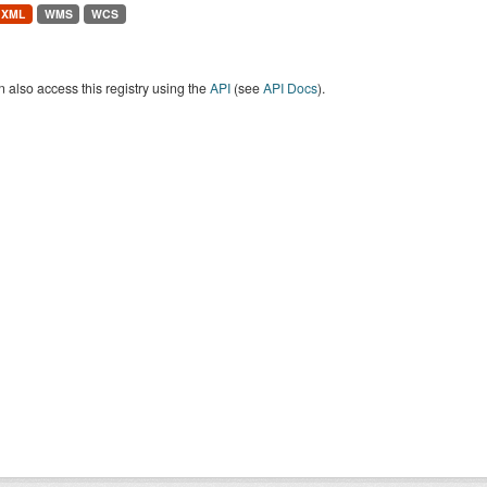
XML
WMS
WCS
 also access this registry using the
API
(see
API Docs
).