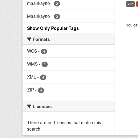
maankäyttö
-
2
ZIP
Maankäyttö
-
2
You can
Show Only Popular Tags
Formats
WCS
-
4
WMS
-
4
XML
-
4
ZIP
-
4
Licenses
There are no Licenses that match this
search