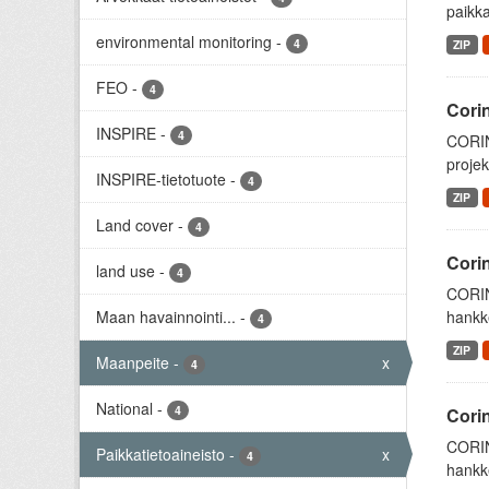
paikka
environmental monitoring
-
4
ZIP
FEO
-
4
Cori
INSPIRE
-
4
CORIN
projek
INSPIRE-tietotuote
-
4
ZIP
Land cover
-
4
Cori
land use
-
4
CORIN
Maan havainnointi...
-
hankke
4
ZIP
Maanpeite
-
x
4
National
-
4
Cori
CORIN
Paikkatietoaineisto
-
x
4
hankke