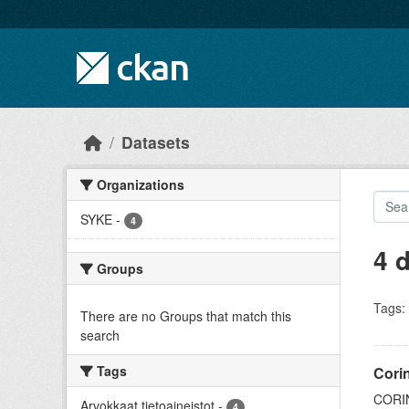
Skip to main content
Datasets
Organizations
SYKE
-
4
4 
Groups
Tags:
There are no Groups that match this
search
Tags
Cori
CORIN
Arvokkaat tietoaineistot
-
4