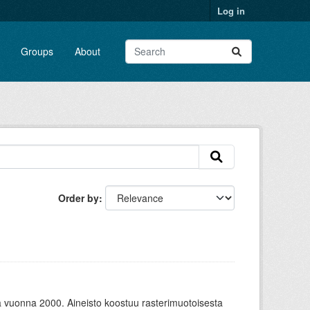
Log in
Groups
About
Order by
uonna 2000. Aineisto koostuu rasterimuotoisesta