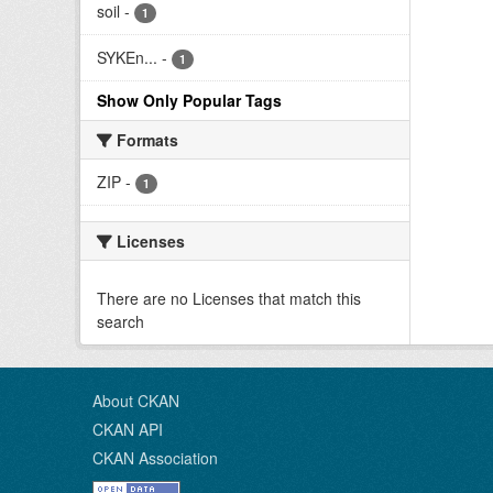
soil
-
1
SYKEn...
-
1
Show Only Popular Tags
Formats
ZIP
-
1
Licenses
There are no Licenses that match this
search
About CKAN
CKAN API
CKAN Association