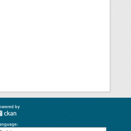
owered by
anguage