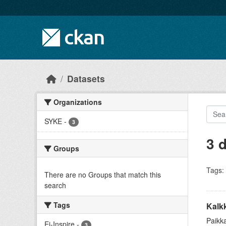
Skip to main content
Datasets
Organizations
SYKE
-
3
3 
Groups
Tags:
There are no Groups that match this
search
Tags
Kalkk
Paikka
Ei-Inspire
-
3