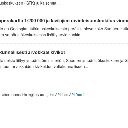
uskeskuksen (GTK) julkaisemia...
operäkartta 1:200 000 ja kivilajien ravinteisuusluokitus vir
to on Geologian tutkimuskeskuksesta peräisin oleva koko Suomen kattav
 ympäristökeskuksessa lisätty arvio kunkin...
kunnallisesti arvokkaat kivikot
iaineisto liittyy ympäristöministeriön, Suomen ympäristökeskuksen ja 
ettuun arvokkaiden kivikoiden valtakunnalliseen...
 also access this registry using the
API
(see
API Docs
).