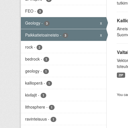
tutkim
FEO
-
3
Kalli
Geology
-
x
3
Aineis
Suomen
Paikkatietoaineisto
-
x
3
rock
-
2
Valta
bedrock
-
1
Vektor
toteut
geology
-
1
ZIP
kallioperä
-
1
kivilajit
-
You can
1
lithosphere
-
1
ravinteisuus
-
1