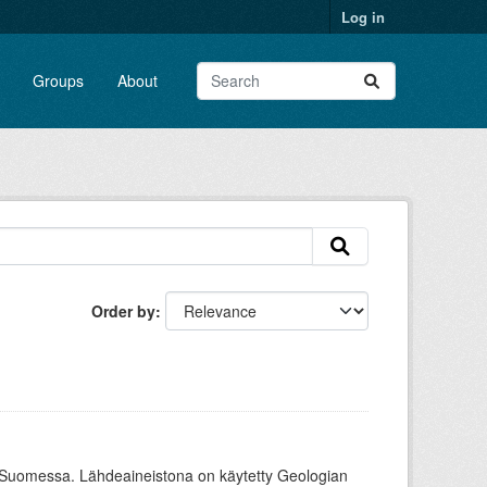
Log in
Groups
About
Order by
tymät Suomessa. Lähdeaineistona on käytetty Geologian