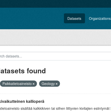
Datasets
Organizations
datasets found
Paikkatietoaineisto
Geology
ivaikutteinen kallioperä
tietoaineisto sisältää kalkkikiven tai siihen liittyvien kivilajien esiin