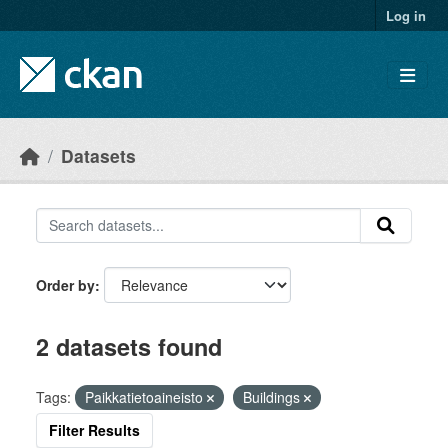
Skip to main content
Log in
Datasets
Order by
2 datasets found
Tags:
Paikkatietoaineisto
Buildings
Filter Results