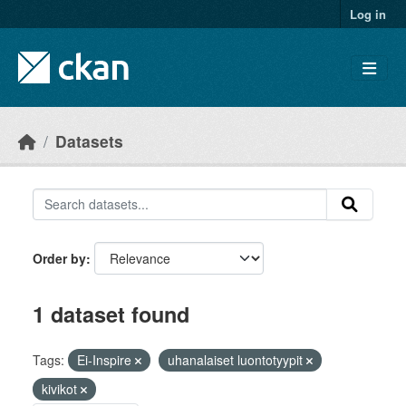
Skip to main content
Log in
Datasets
Order by
1 dataset found
Tags:
Ei-Inspire
uhanalaiset luontotyypit
kivikot