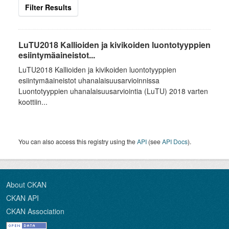
Filter Results
LuTU2018 Kallioiden ja kivikoiden luontotyyppien
esiintymäaineistot...
LuTU2018 Kallioiden ja kivikoiden luontotyyppien
esiintymäaineistot uhanalaisuusarvioinnissa
Luontotyyppien uhanalaisuusarviointia (LuTU) 2018 varten
koottiin...
You can also access this registry using the
API
(see
API Docs
).
About CKAN
CKAN API
CKAN Association