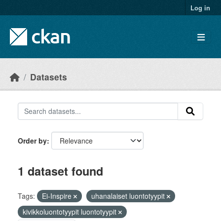
Skip to main content
Log in
Datasets
Order by
1 dataset found
Tags:
Ei-Inspire
uhanalaiset luontotyypit
kivikkoluontotyypit luontotyypit