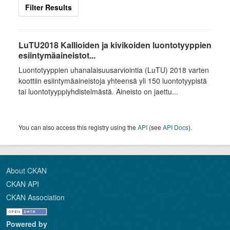
Filter Results
LuTU2018 Kallioiden ja kivikoiden luontotyyppien
esiintymäaineistot...
Luontotyyppien uhanalaisuusarviointia (LuTU) 2018 varten
koottiin esiintymäaineistoja yhteensä yli 150 luontotyypistä
tai luontotyyppiyhdistelmästä. Aineisto on jaettu...
You can also access this registry using the
API
(see
API Docs
).
About CKAN
CKAN API
CKAN Association
Powered by