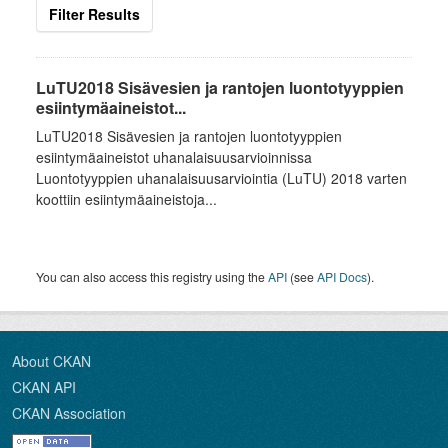
Filter Results
LuTU2018 Sisävesien ja rantojen luontotyyppien
esiintymäaineistot...
LuTU2018 Sisävesien ja rantojen luontotyyppien
esiintymäaineistot uhanalaisuusarvioinnissa
Luontotyyppien uhanalaisuusarviointia (LuTU) 2018 varten
koottiin esiintymäaineistoja...
You can also access this registry using the
API
(see
API Docs
).
About CKAN
CKAN API
CKAN Association