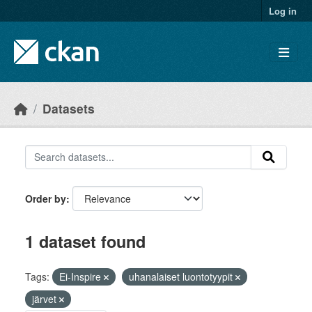
Skip to main content
Log in
Datasets
Order by
1 dataset found
Tags:
Ei-Inspire
uhanalaiset luontotyypit
järvet