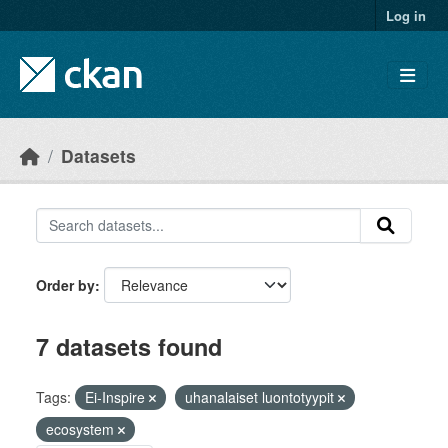
Skip to main content
Log in
Datasets
Order by
7 datasets found
Tags:
Ei-Inspire
uhanalaiset luontotyypit
ecosystem