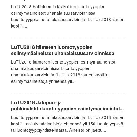
LuTU2018 Kallioiden ja kivikoiden luontotyyppien
esiintymäaineistot uhanalaisuusarvioinnissa
Luontotyyppien uhanalaisuusarviointia (LuTU) 2018 varten
koottiin...
LuTU2018 Itämeren luontotyyppien
esiintymäaineistot uhanalaisuusarvioinnissa
LuTU2018 Itämeren luontotyyppien esiintymäaineistot
uhanalaisuusarvioinnissa Luontotyyppien
uhanalaisuusarviointia (LuTU) 2018 varten koottiin
esiintymäaineistoja yhteensä yli...
LuTU2018 Jalopuu- ja
pähkinälehtoluontotyyppien esiintymäaineistot...
Luontotyyppien uhanalaisuusarviointia (LuTU) 2018 varten
koottiin esiintymäaineistoja yhteensä yli 150 luontotyypistä
tai luontotyyppiyhdistelmästä. Aineisto on jaettu...