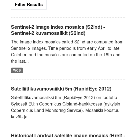
Filter Results
Sentinel-2 image index mosaics (S2ind) -
Sentinel-2 kuvamosaiikit (S2ind)
The image index mosaics called S2ind are computed from
Sentinel-2 images. Time period is from early April to late
October, and the mosaics are computed on the 15th and
the last...
WCS
Satelliittikuvamosaiikki 5m (RapidEye 2012)
Satelliittikuvamosaiikki 5m (RapidEye 2012) on tuotettu
Sykessä EU:n Copernicus Gioland-hankkeessa (nykyisin
Copernicus Land Monitoring Service). Mosaiikki koostuu
kevät- ja...
Historical Landsat satellite image mosaics (Href) -