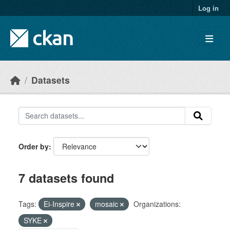
Skip to main content
Log in
Datasets
Order by
7 datasets found
Tags:
Ei-Inspire
mosaic
Organizations:
SYKE