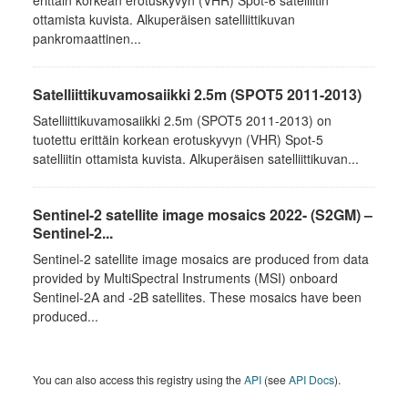
erittäin korkean erotuskyvyn (VHR) Spot-6 satelliitin
ottamista kuvista. Alkuperäisen satelliittikuvan
pankromaattinen...
Satelliittikuvamosaiikki 2.5m (SPOT5 2011-2013)
Satelliittikuvamosaiikki 2.5m (SPOT5 2011-2013) on
tuotettu erittäin korkean erotuskyvyn (VHR) Spot-5
satelliitin ottamista kuvista. Alkuperäisen satelliittikuvan...
Sentinel-2 satellite image mosaics 2022- (S2GM) –
Sentinel-2...
Sentinel-2 satellite image mosaics are produced from data
provided by MultiSpectral Instruments (MSI) onboard
Sentinel-2A and -2B satellites. These mosaics have been
produced...
You can also access this registry using the
API
(see
API Docs
).