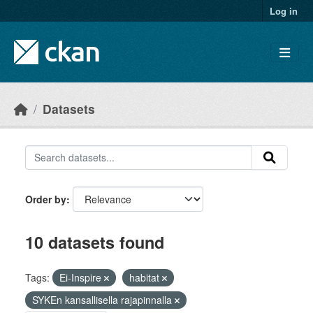
Skip to main content
Log in
Datasets
Order by
10 datasets found
Tags:
Ei-Inspire
habitat
SYKEn kansallisella rajapinnalla