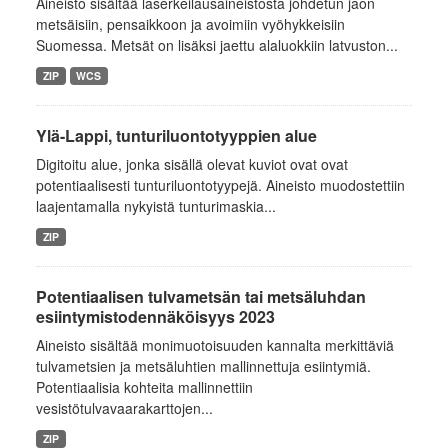
Aineisto sisältää laserkeilausaineistosta johdetun jaon
metsäisiin, pensaikkoon ja avoimiin vyöhykkeisiin
Suomessa. Metsät on lisäksi jaettu alaluokkiin latvuston...
ZIP
WCS
Ylä-Lappi, tunturiluontotyyppien alue
Digitoitu alue, jonka sisällä olevat kuviot ovat ovat
potentiaalisesti tunturiluontotyypejä. Aineisto muodostettiin
laajentamalla nykyistä tunturimaskia...
ZIP
Potentiaalisen tulvametsän tai metsäluhdan
esiintymistodennäköisyys 2023
Aineisto sisältää monimuotoisuuden kannalta merkittäviä
tulvametsien ja metsäluhtien mallinnettuja esiintymiä.
Potentiaalisia kohteita mallinnettiin
vesistötulvavaarakarttojen...
ZIP