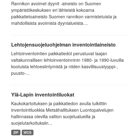
Rannikon avoimet dyynit -aineisto on Suomen
ympäristökeskuksen eri lähteistä kokoama
paikkatietoaineisto Suomen rannikon varmistetuista ja
mahdollisista avoimista dyynialueista....
Lehtojensuojeluohjelman inventointiaineisto
Lehtoinventointien paikkatiedot perustuvat laajan
valtakunnallisen lehtoinventoinninin 1980- ja 1990-luvuilla
kootuista lehtoesiintymistä ja niiden kasvillisuustyyppi-,
puusto-...
Ylä-Lapin inventointiluokat
Kaukokartoituksen ja paikkatiedon avulla tulkittiin
inventointiluokkia Metsähallituksen Luontopalvelujen
hallinnassa olevilla valtion suojelualueilla ja
suojelutarkoituksiin...
ZIP
WCS