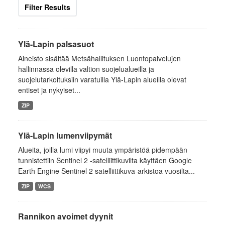
Filter Results
Ylä-Lapin palsasuot
Aineisto sisältää Metsähallituksen Luontopalvelujen
hallinnassa olevilla valtion suojelualueilla ja
suojelutarkoituksiin varatuilla Ylä-Lapin alueilla olevat
entiset ja nykyiset...
ZIP
Ylä-Lapin lumenviipymät
Alueita, joilla lumi viipyi muuta ympäristöä pidempään
tunnistettiin Sentinel 2 -satelliittikuvilta käyttäen Google
Earth Engine Sentinel 2 satelliittikuva-arkistoa vuosilta...
ZIP
WCS
Rannikon avoimet dyynit