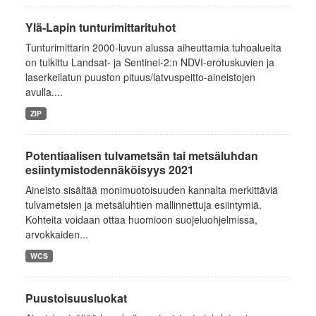
Ylä-Lapin tunturimittarituhot
Tunturimittarin 2000-luvun alussa aiheuttamia tuhoalueita
on tulkittu Landsat- ja Sentinel-2:n NDVI-erotuskuvien ja
laserkeilatun puuston pituus/latvuspeitto-aineistojen
avulla....
ZIP
Potentiaalisen tulvametsän tai metsäluhdan
esiintymistodennäköisyys 2021
Aineisto sisältää monimuotoisuuden kannalta merkittäviä
tulvametsien ja metsäluhtien mallinnettuja esiintymiä.
Kohteita voidaan ottaa huomioon suojeluohjelmissa,
arvokkaiden...
WCS
Puustoisuusluokat