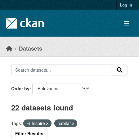
Skip to main content
Log in
Datasets
Order by
22 datasets found
Tags:
Ei-Inspire
habitat
Filter Results