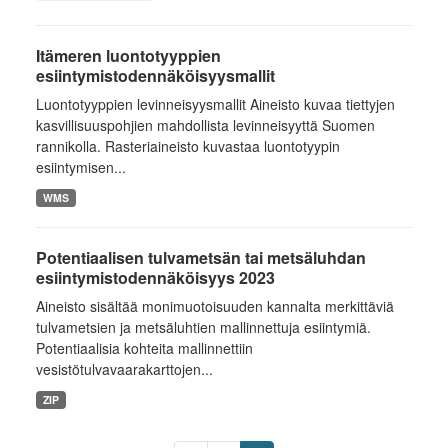
Itämeren luontotyyppien
esiintymistodennäköisyysmallit
Luontotyyppien levinneisyysmallit Aineisto kuvaa tiettyjen
kasvillisuuspohjien mahdollista levinneisyyttä Suomen
rannikolla. Rasteriaineisto kuvastaa luontotyypin
esiintymisen...
WMS
Potentiaalisen tulvametsän tai metsäluhdan
esiintymistodennäköisyys 2023
Aineisto sisältää monimuotoisuuden kannalta merkittäviä
tulvametsien ja metsäluhtien mallinnettuja esiintymiä.
Potentiaalisia kohteita mallinnettiin
vesistötulvavaarakarttojen...
ZIP