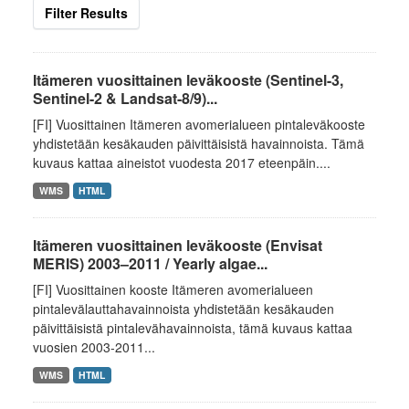
Filter Results
Itämeren vuosittainen leväkooste (Sentinel-3,
Sentinel-2 & Landsat-8/9)...
[FI] Vuosittainen Itämeren avomerialueen pintaleväkooste
yhdistetään kesäkauden päivittäisistä havainnoista. Tämä
kuvaus kattaa aineistot vuodesta 2017 eteenpäin....
WMS
HTML
Itämeren vuosittainen leväkooste (Envisat
MERIS) 2003–2011 / Yearly algae...
[FI] Vuosittainen kooste Itämeren avomerialueen
pintalevälauttahavainnoista yhdistetään kesäkauden
päivittäisistä pintalevähavainnoista, tämä kuvaus kattaa
vuosien 2003-2011...
WMS
HTML