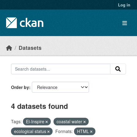
Skip to main content
Log in
Datasets
Order by
4 datasets found
Tags:
Ei-Inspire
coastal water
ecological status
Formats:
HTML