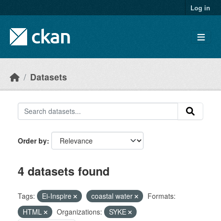
Skip to main content
Log in
Datasets
Order by
4 datasets found
Tags:
Ei-Inspire
coastal water
Formats:
HTML
Organizations:
SYKE