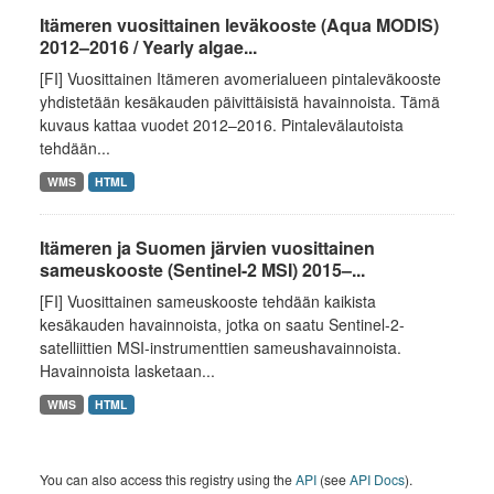
Itämeren vuosittainen leväkooste (Aqua MODIS)
2012–2016 / Yearly algae...
[FI] Vuosittainen Itämeren avomerialueen pintaleväkooste
yhdistetään kesäkauden päivittäisistä havainnoista. Tämä
kuvaus kattaa vuodet 2012–2016. Pintalevälautoista
tehdään...
WMS
HTML
Itämeren ja Suomen järvien vuosittainen
sameuskooste (Sentinel-2 MSI) 2015–...
[FI] Vuosittainen sameuskooste tehdään kaikista
kesäkauden havainnoista, jotka on saatu Sentinel-2-
satelliittien MSI-instrumenttien sameushavainnoista.
Havainnoista lasketaan...
WMS
HTML
You can also access this registry using the
API
(see
API Docs
).