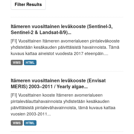
Filter Results
Itämeren vuosittainen leväkooste (Sentinel-3,
Sentinel-2 & Landsat-8/9)...
[FI] Vuosittainen Itämeren avomerialueen pintaleväkooste
yhdistetään kesäkauden päivittäisistä havainnoista. Tämä
kuvaus kattaa aineistot vuodesta 2017 eteenpäin....
WMS
HTML
Itämeren vuosittainen leväkooste (Envisat
MERIS) 2003–2011 / Yearly algae...
[FI] Vuosittainen kooste Itämeren avomerialueen
pintalevälauttahavainnoista yhdistetään kesäkauden
päivittäisistä pintalevähavainnoista, tämä kuvaus kattaa
vuosien 2003-2011...
WMS
HTML