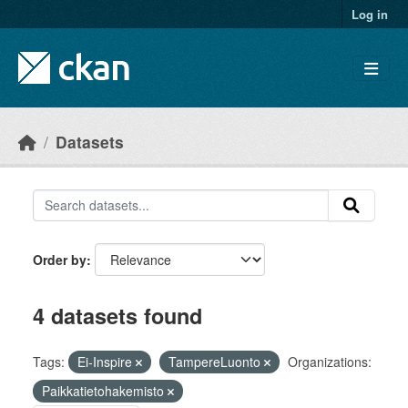
Skip to main content
Log in
Datasets
Order by
4 datasets found
Tags:
Ei-Inspire
TampereLuonto
Organizations:
Paikkatietohakemisto