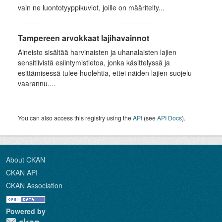
vain ne luontotyyppikuviot, joille on määritelty...
Tampereen arvokkaat lajihavainnot
Aineisto sisältää harvinaisten ja uhanalaisten lajien
sensitiivistä esiintymistietoa, jonka käsittelyssä ja
esittämisessä tulee huolehtia, ettei näiden lajien suojelu
vaarannu....
You can also access this registry using the
API
(see
API Docs
).
About CKAN
CKAN API
CKAN Association
Powered by