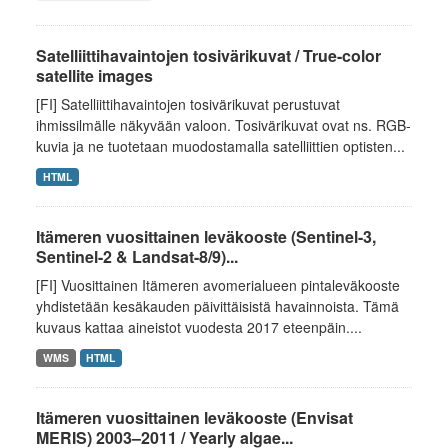
Satelliittihavaintojen tosivärikuvat / True-color
satellite images
[FI] Satelliittihavaintojen tosivärikuvat perustuvat
ihmissilmälle näkyvään valoon. Tosivärikuvat ovat ns. RGB-
kuvia ja ne tuotetaan muodostamalla satelliittien optisten...
HTML
Itämeren vuosittainen leväkooste (Sentinel-3,
Sentinel-2 & Landsat-8/9)...
[FI] Vuosittainen Itämeren avomerialueen pintaleväkooste
yhdistetään kesäkauden päivittäisistä havainnoista. Tämä
kuvaus kattaa aineistot vuodesta 2017 eteenpäin....
WMS
HTML
Itämeren vuosittainen leväkooste (Envisat
MERIS) 2003–2011 / Yearly algae...