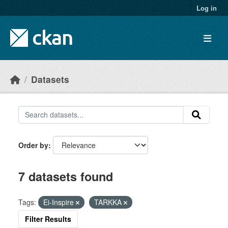
Skip to main content
Log in
Datasets
Order by
7 datasets found
Tags:
Ei-Inspire
TARKKA
Filter Results