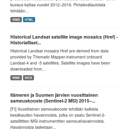
kuvaus kattaa vuodet 2012–2016. Pintalevälautoista
tehdään...
WMS
HTML
Historical Landsat satellite image mosaics (Href) -
Historialliset...
Historical Landsat mosaics Href are derived from data
provided by Thematic Mapper-instrument onboard
Landsat-4 and -5 satellites. Satellite images have been
downloaded from...
WMS
WCS
Itämeren ja Suomen järvien vuosittainen
sameuskooste (Sentinel-2 MSI) 2015–...
[FI] Vuosittainen sameuskooste tehdään kaikista
kesäkauden havainnoista, jotka on saatu Sentinel-2-
satelliittien MSI-instrumenttien sameushavainnoista.
Havainnoista lasketaan...