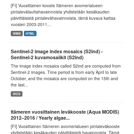
[FI] Vuosittainen kooste Itämeren avomerialueen
pintalevälauttahavainnoista yhdistetään kesäkauden
päivittäisistä pintalevähavainnoista, tämä kuvaus kattaa
vuosien 2003-2011...
WMS
HTML
Sentinel-2 image index mosaics (S2ind) -
Sentinel-2 kuvamosaiikit (S2ind)
The image index mosaics called S2ind are computed from
Sentinel-2 images. Time period is from early April to late
October, and the mosaics are computed on the 15th and
the last...
WCS
Itämeren vuosittainen leväkooste (Aqua MODIS)
2012–2016 / Yearly algae...
[FI] Vuosittainen Itämeren avomerialueen pintaleväkooste
yhdistetään kesäkauden päivittäisistä havainnoista. Tämä