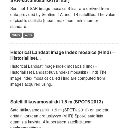
SAR-kuvamosaiikki (S1sar)
Sentinel-1 SAR-image mosaics S1sar are derived from
data provided by Sentinel-1A and -1B-satellites. The value
of pixel is statistic (mean, maximum, minimum or
standard...
WMS
WCS
Historical Landsat image index mosaics (Hind) –
Historialliset...
Historical Landsat image index mosaics (Hind) –
Historialliset Landsat-kuvaindeksimosaiikit (Hind) The
image index mosaics called Hind are computed from
images acquired using...
Satelliittikuvamosaiikki 1.5 m (SPOT6 2013)
Satelliittikuvamosaiikki 1.5 m (SPOT6 2013) on tuotettu
erittäin korkean erotuskyvyn (VHR) Spot-6 satelliitin
ottamista kuvista. Alkuperäisen satelliittikuvan
pankromaattinen...