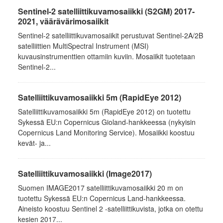
Sentinel-2 satelliittikuvamosaiikki (S2GM) 2017-
2021, väärävärimosaiikit
Sentinel-2 satelliittikuvamosaiikit perustuvat Sentinel-2A/2B
satelliittien MultiSpectral Instrument (MSI)
kuvausinstrumenttien ottamiin kuviin. Mosaiikit tuotetaan
Sentinel-2...
Satelliittikuvamosaiikki 5m (RapidEye 2012)
Satelliittikuvamosaiikki 5m (RapidEye 2012) on tuotettu
Sykessä EU:n Copernicus Gioland-hankkeessa (nykyisin
Copernicus Land Monitoring Service). Mosaiikki koostuu
kevät- ja...
Satelliittikuvamosaiikki (Image2017)
Suomen IMAGE2017 satelliittikuvamosaiikki 20 m on
tuotettu Sykessä EU:n Copernicus Land-hankkeessa.
Aineisto koostuu Sentinel 2 -satelliittikuvista, jotka on otettu
kesien 2017...