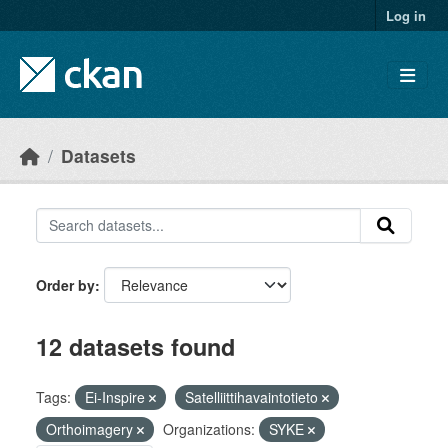
Skip to main content
Log in
Datasets
Order by
12 datasets found
Tags:
Ei-Inspire
Satelliittihavaintotieto
Orthoimagery
Organizations:
SYKE