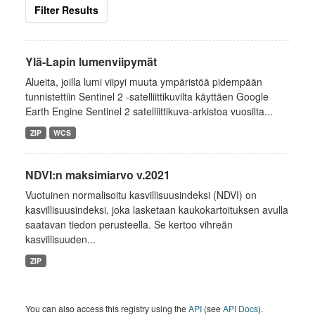
Filter Results
Ylä-Lapin lumenviipymät
Alueita, joilla lumi viipyi muuta ympäristöä pidempään
tunnistettiin Sentinel 2 -satelliittikuvilta käyttäen Google
Earth Engine Sentinel 2 satelliittikuva-arkistoa vuosilta...
ZIP
WCS
NDVI:n maksimiarvo v.2021
Vuotuinen normalisoitu kasvillisuusindeksi (NDVI) on
kasvillisuusindeksi, joka lasketaan kaukokartoituksen avulla
saatavan tiedon perusteella. Se kertoo vihreän
kasvillisuuden...
ZIP
You can also access this registry using the
API
(see
API Docs
).