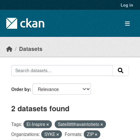
Skip to main content
Log in
Datasets
Order by
2 datasets found
Tags:
Ei-Inspire
Satelliittihavaintotieto
Organizations:
SYKE
Formats:
ZIP