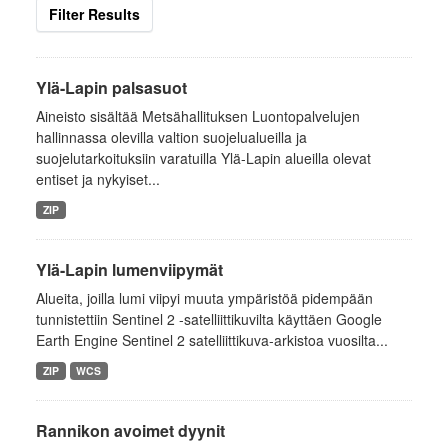
Filter Results
Ylä-Lapin palsasuot
Aineisto sisältää Metsähallituksen Luontopalvelujen
hallinnassa olevilla valtion suojelualueilla ja
suojelutarkoituksiin varatuilla Ylä-Lapin alueilla olevat
entiset ja nykyiset...
ZIP
Ylä-Lapin lumenviipymät
Alueita, joilla lumi viipyi muuta ympäristöä pidempään
tunnistettiin Sentinel 2 -satelliittikuvilta käyttäen Google
Earth Engine Sentinel 2 satelliittikuva-arkistoa vuosilta...
ZIP
WCS
Rannikon avoimet dyynit