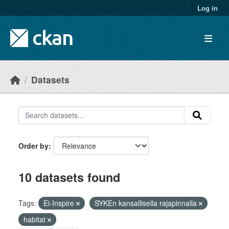
Skip to main content
Log in
Datasets
Order by
10 datasets found
Tags:
Ei-Inspire
SYKEn kansallisella rajapinnalla
habitat