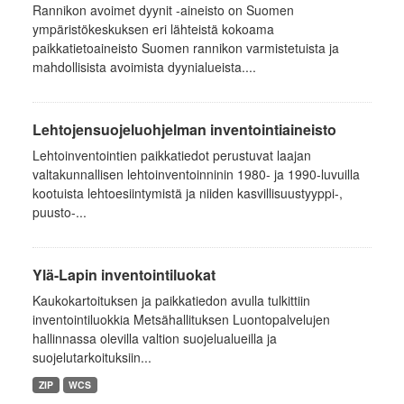
Rannikon avoimet dyynit -aineisto on Suomen
ympäristökeskuksen eri lähteistä kokoama
paikkatietoaineisto Suomen rannikon varmistetuista ja
mahdollisista avoimista dyynialueista....
Lehtojensuojeluohjelman inventointiaineisto
Lehtoinventointien paikkatiedot perustuvat laajan
valtakunnallisen lehtoinventoinninin 1980- ja 1990-luvuilla
kootuista lehtoesiintymistä ja niiden kasvillisuustyyppi-,
puusto-...
Ylä-Lapin inventointiluokat
Kaukokartoituksen ja paikkatiedon avulla tulkittiin
inventointiluokkia Metsähallituksen Luontopalvelujen
hallinnassa olevilla valtion suojelualueilla ja
suojelutarkoituksiin...
ZIP
WCS