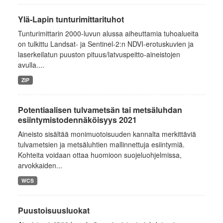
Ylä-Lapin tunturimittarituhot
Tunturimittarin 2000-luvun alussa aiheuttamia tuhoalueita
on tulkittu Landsat- ja Sentinel-2:n NDVI-erotuskuvien ja
laserkeilatun puuston pituus/latvuspeitto-aineistojen
avulla....
ZIP
Potentiaalisen tulvametsän tai metsäluhdan
esiintymistodennäköisyys 2021
Aineisto sisältää monimuotoisuuden kannalta merkittäviä
tulvametsien ja metsäluhtien mallinnettuja esiintymiä.
Kohteita voidaan ottaa huomioon suojeluohjelmissa,
arvokkaiden...
WCS
Puustoisuusluokat