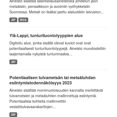
Aineisto sisältää laserkeilausaineistosta johdetun jaon
metsäisiin, pensaikkoon ja avoimiin vyöhykkeisiin
Suomessa. Metsät on lisäksi jaettu alaluokkiin latvuston...
ZIP
WCS
Ylä-Lappi, tunturiluontotyyppien alue
Digitoitu alue, jonka sisällä olevat kuviot ovat ovat
potentiaalisesti tunturiluontotyypejä. Aineisto muodostettiin
laajentamalla nykyistä tunturimaskia...
ZIP
Potentiaalisen tulvametsän tai metsäluhdan
esiintymistodennäköisyys 2023
Aineisto sisältää monimuotoisuuden kannalta merkittäviä
tulvametsien ja metsäluhtien mallinnettuja esiintymiä.
Potentiaalisia kohteita mallinnettiin
vesistötulvavaarakarttojen...
ZIP