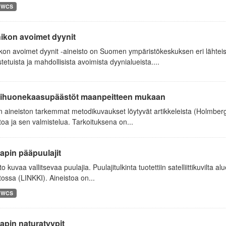
WCS
ikon avoimet dyynit
kon avoimet dyynit -aineisto on Suomen ympäristökeskuksen eri lähtei
tetuista ja mahdollisista avoimista dyynialueista....
ihuonekaasupäästöt maanpeitteen mukaan
aineiston tarkemmat metodikuvaukset löytyvät artikkeleista (Holmberg e
toa ja sen valmistelua. Tarkoituksena on...
apin pääpuulajit
to kuvaa vallitsevaa puulajia. Puulajitulkinta tuotettiin satelliittikuvilta al
tossa (LINKKI). Aineistoa on...
WCS
apin naturatyypit