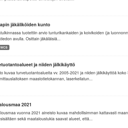
apin jäkäliköiden kunto
tulkinnassa tuotettiin arvio tunturikankaiden ja koivikoiden (ja luonnon
tiedon avulla. Osittain jäkäläisiä...
WCS
tuotantoalueet ja niiden jälkikäyttö
to kuvaa turvetuotantoalueita vv. 2005-2021 ja niiden jälkikäyttöä kok
ttauslaitoksen maastotietokannan, laserkeilatun...
alousmaa 2021
lousmaa vuonna 2021 aineisto kuvaa mahdollisimman kattavasti maank
sisältäen sekä maataloustukia saavat alueet, että...