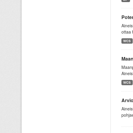
Pote
Aineis
ottaa 
WCS
Maanp
Maanpe
Aineis
WCS
Arvi
Aineis
pohjae