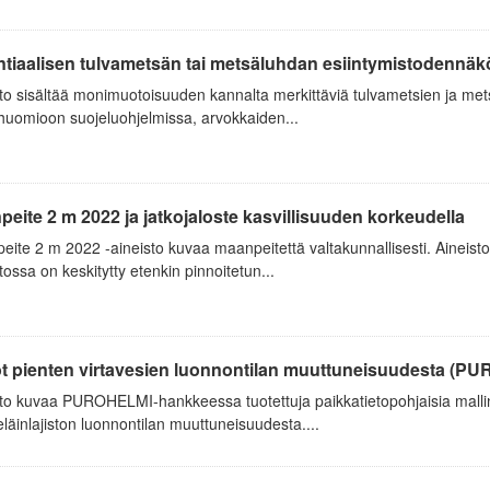
ntiaalisen tulvametsän tai metsäluhdan esiintymistodennäk
to sisältää monimuotoisuuden kannalta merkittäviä tulvametsien ja mets
huomioon suojeluohjelmissa, arvokkaiden...
eite 2 m 2022 ja jatkojaloste kasvillisuuden korkeudella
ite 2 m 2022 -aineisto kuvaa maanpeitettä valtakunnallisesti. Aineisto
tossa on keskitytty etenkin pinnoitetun...
ot pienten virtavesien luonnontilan muuttuneisuudesta (P
to kuvaa PUROHELMI-hankkeessa tuotettuja paikkatietopohjaisia mallinn
läinlajiston luonnontilan muuttuneisuudesta....