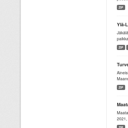
ZIP
Ylä-L
Jäkälä
paikka
ZIP
Turve
Aineis
Maanmi
ZIP
Maat
Maata
2021, 
ZIP