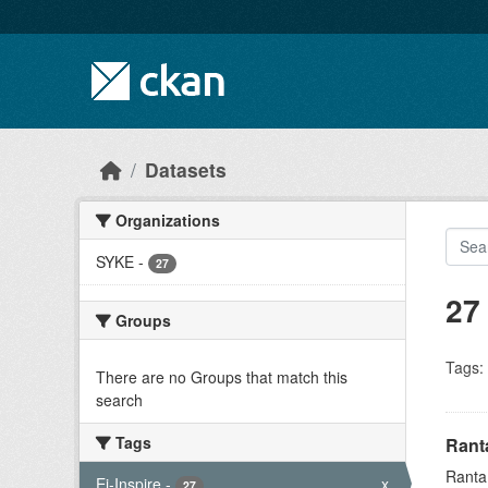
Skip to main content
Datasets
Organizations
SYKE
-
27
27
Groups
Tags:
There are no Groups that match this
search
Tags
Ranta
Ranta1
Ei-Inspire
-
x
27