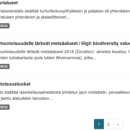
rialueet
ialueaineisto sisältää tunturikoivuvyöhykkeen ja paljakan eli yhtenäisen
ialueen yhtenäinen ja yksiselitteinen...
WCS
uotoisuudelle tärkeät metsäalueet / High biodiversity value 
uotoisuudelle tärkeät metsäalueet 2018 (Zonation) -aineisto koostuu
sien tuloskartasta (pois lukien Ahvenanmaa), jotka...
WCS
toisuusluokat
to sisältää laserkeilausaineistosta johdetun jaon metsäisiin, pensaikk
 jaettu alaluokkiin latvuston...
WCS
1
2
»