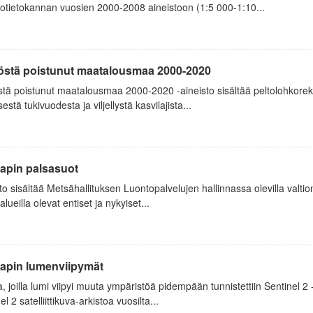
otietokannan vuosien 2000-2008 aineistoon (1:5 000-1:10...
östä poistunut maatalousmaa 2000-2020
tä poistunut maatalousmaa 2000-2020 -aineisto sisältää peltolohkoreki
sestä tukivuodesta ja viljellystä kasvilajista...
Lapin palsasuot
to sisältää Metsähallituksen Luontopalvelujen hallinnassa olevilla valtion 
alueilla olevat entiset ja nykyiset...
Lapin lumenviipymät
a, joilla lumi viipyi muuta ympäristöä pidempään tunnistettiin Sentinel 2 
el 2 satelliittikuva-arkistoa vuosilta...