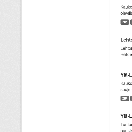
Kaukok
olevill
ZIP
Lehto
Lehtoi
lehtoe
Ylä-L
Kaukok
suojel
ZIP
Ylä-L
Tuntur
puusto