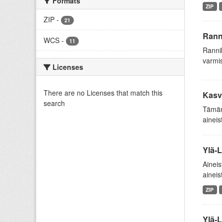
Formats
ZIP
ZIP
-
21
Rann
WCS
-
11
Ranni
varmis
Licenses
There are no Licenses that match this
Kasv
search
Tämän 
aineis
Ylä-L
Aineis
aineis
ZIP
Ylä-L