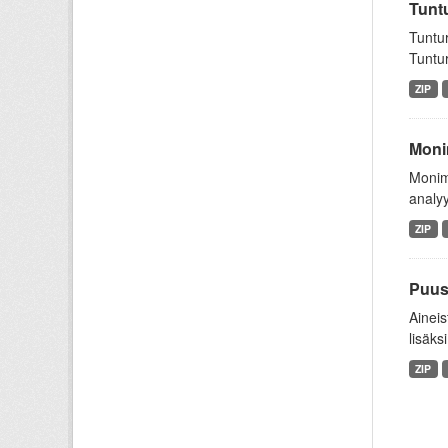
Tuntu
Tuntur
Tuntur
ZIP
Monim
Monim
analyy
ZIP
Puus
Aineis
lisäksi
ZIP