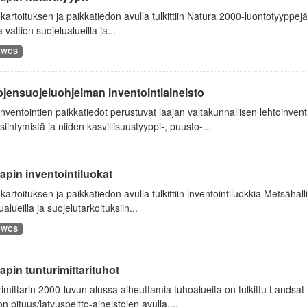
artoituksen ja paikkatiedon avulla tulkittiin Natura 2000-luontotyyppej
a valtion suojelualueilla ja...
WCS
jensuojeluohjelman inventointiaineisto
nventointien paikkatiedot perustuvat laajan valtakunnallisen lehtoinvent
siintymistä ja niiden kasvillisuustyyppi-, puusto-...
apin inventointiluokat
artoituksen ja paikkatiedon avulla tulkittiin inventointiluokkia Metsähall
ualueilla ja suojelutarkoituksiin...
WCS
apin tunturimittarituhot
imittarin 2000-luvun alussa aiheuttamia tuhoalueita on tulkittu Landsat-
n pituus/latvuspeitto-aineistojen avulla....