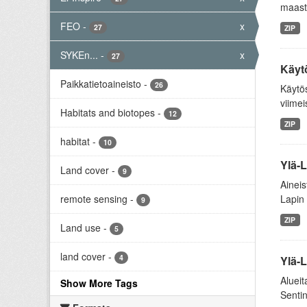
maast
FEO
-
x
27
ZIP
SYKEn...
-
x
27
Käyt
Paikkatietoaineisto
-
26
Käytös
viimei
Habitats and biotopes
-
12
ZIP
habitat
-
10
Ylä-
Land cover
-
9
Aineis
remote sensing
-
Lapin 
9
ZIP
Land use
-
5
land cover
-
4
Ylä-
Alueit
Show More Tags
Sentin