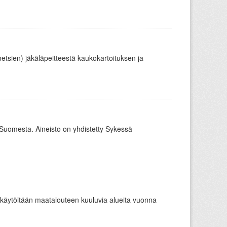
metsien) jäkäläpeitteestä kaukokartoituksen ja
o Suomesta. Aineisto on yhdistetty Sykessä
äytöltään maatalouteen kuuluvia alueita vuonna