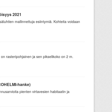
öisyys 2021
äluhtien mallinnettuja esiintymiä. Kohteita voidaan
 on rasteripohjainen ja sen pikselikoko on 2 m.
UROHELMI-hanke)
usarvioita pienten virtavesien habitaatin ja