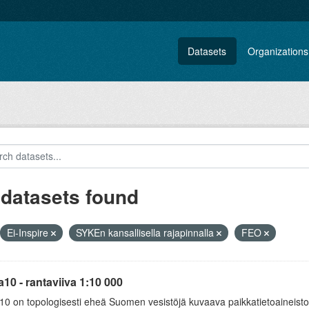
Datasets
Organizations
 datasets found
Ei-Inspire
SYKEn kansallisella rajapinnalla
FEO
10 - rantaviiva 1:10 000
0 on topologisesti eheä Suomen vesistöjä kuvaava paikkatietoaineisto