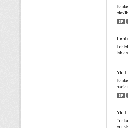
Kaukok
olevill
ZIP
Lehto
Lehtoi
lehtoe
Ylä-L
Kaukok
suojel
ZIP
Ylä-L
Tuntur
puusto