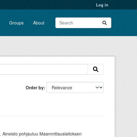
Log in
Groups
About
Order by
. Aineisto pohjautuu Maanmittauslaitoksen