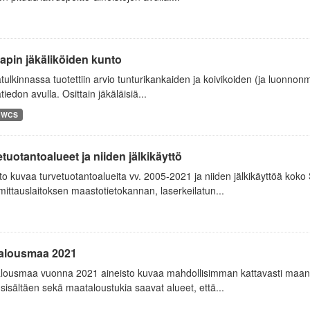
apin jäkäliköiden kunto
tulkinnassa tuotettiin arvio tunturikankaiden ja koivikoiden (ja luonnon
tiedon avulla. Osittain jäkäläisiä...
WCS
tuotantoalueet ja niiden jälkikäyttö
to kuvaa turvetuotantoalueita vv. 2005-2021 ja niiden jälkikäyttöä kok
ttauslaitoksen maastotietokannan, laserkeilatun...
alousmaa 2021
lousmaa vuonna 2021 aineisto kuvaa mahdollisimman kattavasti maank
sisältäen sekä maataloustukia saavat alueet, että...