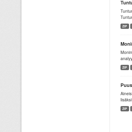
Tuntu
Tuntur
Tuntur
ZIP
Monim
Monim
analyy
ZIP
Puus
Aineis
lisäksi
ZIP