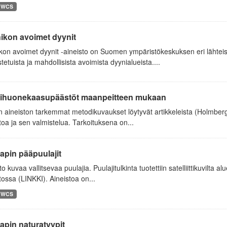
WCS
ikon avoimet dyynit
kon avoimet dyynit -aineisto on Suomen ympäristökeskuksen eri lähtei
tetuista ja mahdollisista avoimista dyynialueista....
ihuonekaasupäästöt maanpeitteen mukaan
aineiston tarkemmat metodikuvaukset löytyvät artikkeleista (Holmberg e
toa ja sen valmistelua. Tarkoituksena on...
apin pääpuulajit
to kuvaa vallitsevaa puulajia. Puulajitulkinta tuotettiin satelliittikuvilta al
tossa (LINKKI). Aineistoa on...
WCS
apin naturatyypit