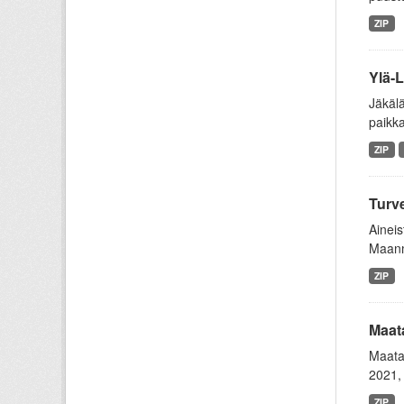
ZIP
Ylä-L
Jäkälä
paikka
ZIP
Turve
Aineis
Maanmi
ZIP
Maat
Maata
2021, 
ZIP