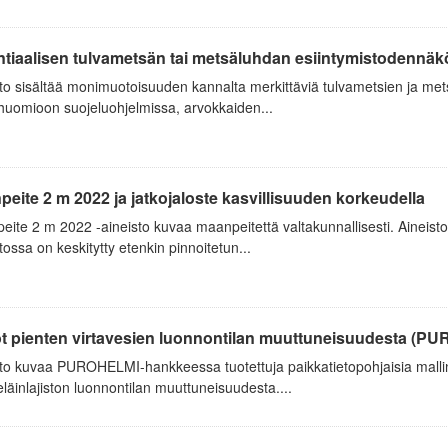
ntiaalisen tulvametsän tai metsäluhdan esiintymistodennäk
to sisältää monimuotoisuuden kannalta merkittäviä tulvametsien ja mets
huomioon suojeluohjelmissa, arvokkaiden...
eite 2 m 2022 ja jatkojaloste kasvillisuuden korkeudella
ite 2 m 2022 -aineisto kuvaa maanpeitettä valtakunnallisesti. Aineisto
tossa on keskitytty etenkin pinnoitetun...
ot pienten virtavesien luonnontilan muuttuneisuudesta (P
to kuvaa PUROHELMI-hankkeessa tuotettuja paikkatietopohjaisia mallinn
läinlajiston luonnontilan muuttuneisuudesta....