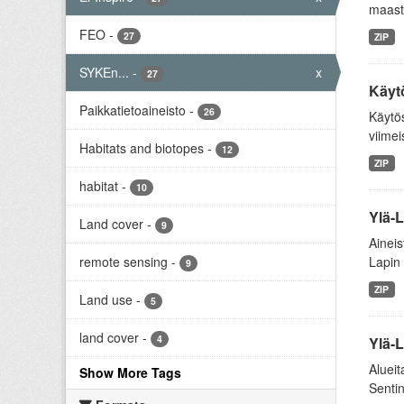
maast
FEO
-
27
ZIP
SYKEn...
-
x
27
Käyt
Paikkatietoaineisto
-
26
Käytös
viimei
Habitats and biotopes
-
12
ZIP
habitat
-
10
Ylä-
Land cover
-
9
Aineis
remote sensing
-
Lapin 
9
ZIP
Land use
-
5
land cover
-
4
Ylä-
Alueit
Show More Tags
Sentin