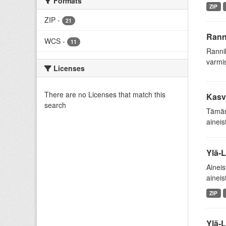
Formats
ZIP
ZIP
-
21
Rann
WCS
-
11
Ranni
varmis
Licenses
There are no Licenses that match this
Kasv
search
Tämän 
aineis
Ylä-L
Aineis
aineis
ZIP
Ylä-L