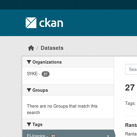
Skip to main content
Datasets
Organizations
SYKE
-
27
27
Groups
Tags:
There are no Groups that match this
search
Tags
Ranta
Ranta1
Ei-Inspire
-
x
27