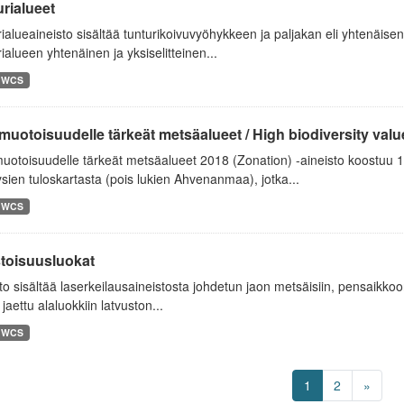
rialueet
ialueaineisto sisältää tunturikoivuvyöhykkeen ja paljakan eli yhtenäisen
ialueen yhtenäinen ja yksiselitteinen...
WCS
uotoisuudelle tärkeät metsäalueet / High biodiversity value 
uotoisuudelle tärkeät metsäalueet 2018 (Zonation) -aineisto koostuu
sien tuloskartasta (pois lukien Ahvenanmaa), jotka...
WCS
toisuusluokat
to sisältää laserkeilausaineistosta johdetun jaon metsäisiin, pensaikk
 jaettu alaluokkiin latvuston...
WCS
1
2
»