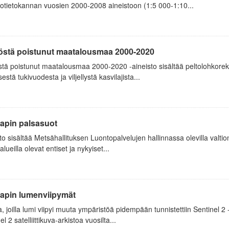
otietokannan vuosien 2000-2008 aineistoon (1:5 000-1:10...
östä poistunut maatalousmaa 2000-2020
tä poistunut maatalousmaa 2000-2020 -aineisto sisältää peltolohkoreki
sestä tukivuodesta ja viljellystä kasvilajista...
Lapin palsasuot
to sisältää Metsähallituksen Luontopalvelujen hallinnassa olevilla valtion 
alueilla olevat entiset ja nykyiset...
Lapin lumenviipymät
a, joilla lumi viipyi muuta ympäristöä pidempään tunnistettiin Sentinel 2 
el 2 satelliittikuva-arkistoa vuosilta...