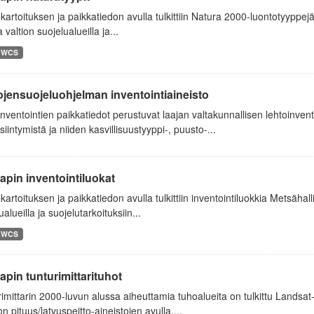
artoituksen ja paikkatiedon avulla tulkittiin Natura 2000-luontotyyppej
a valtion suojelualueilla ja...
WCS
jensuojeluohjelman inventointiaineisto
nventointien paikkatiedot perustuvat laajan valtakunnallisen lehtoinvent
siintymistä ja niiden kasvillisuustyyppi-, puusto-...
apin inventointiluokat
artoituksen ja paikkatiedon avulla tulkittiin inventointiluokkia Metsähall
ualueilla ja suojelutarkoituksiin...
WCS
apin tunturimittarituhot
imittarin 2000-luvun alussa aiheuttamia tuhoalueita on tulkittu Landsat-
n pituus/latvuspeitto-aineistojen avulla....