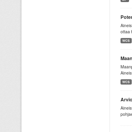
Pote
Aineis
ottaa 
WCS
Maanp
Maanpe
Aineis
WCS
Arvi
Aineis
pohjae