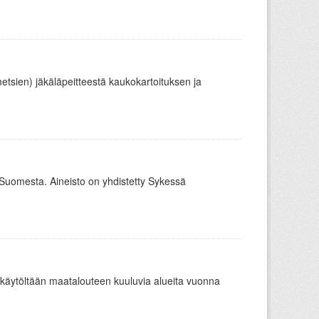
metsien) jäkäläpeitteestä kaukokartoituksen ja
o Suomesta. Aineisto on yhdistetty Sykessä
äytöltään maatalouteen kuuluvia alueita vuonna