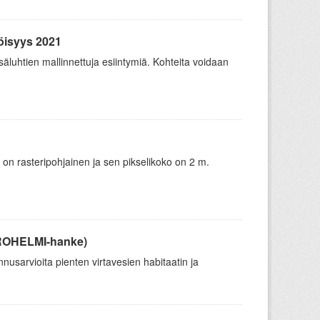
öisyys 2021
äluhtien mallinnettuja esiintymiä. Kohteita voidaan
 on rasteripohjainen ja sen pikselikoko on 2 m.
UROHELMI-hanke)
usarvioita pienten virtavesien habitaatin ja