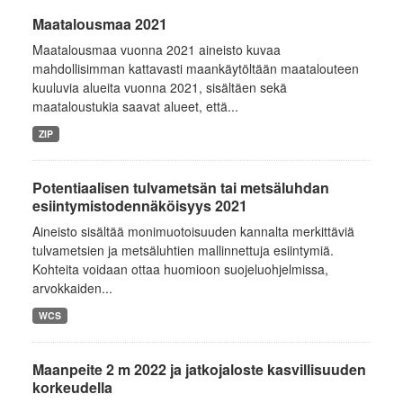
Maatalousmaa 2021
Maatalousmaa vuonna 2021 aineisto kuvaa
mahdollisimman kattavasti maankäytöltään maatalouteen
kuuluvia alueita vuonna 2021, sisältäen sekä
maataloustukia saavat alueet, että...
ZIP
Potentiaalisen tulvametsän tai metsäluhdan
esiintymistodennäköisyys 2021
Aineisto sisältää monimuotoisuuden kannalta merkittäviä
tulvametsien ja metsäluhtien mallinnettuja esiintymiä.
Kohteita voidaan ottaa huomioon suojeluohjelmissa,
arvokkaiden...
WCS
Maanpeite 2 m 2022 ja jatkojaloste kasvillisuuden
korkeudella