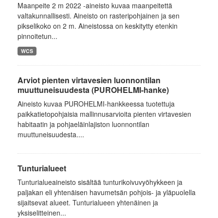
Maanpeite 2 m 2022 -aineisto kuvaa maanpeitettä
valtakunnallisesti. Aineisto on rasteripohjainen ja sen
pikselikoko on 2 m. Aineistossa on keskitytty etenkin
pinnoitetun...
WCS
Arviot pienten virtavesien luonnontilan
muuttuneisuudesta (PUROHELMI-hanke)
Aineisto kuvaa PUROHELMI-hankkeessa tuotettuja
paikkatietopohjaisia mallinnusarvioita pienten virtavesien
habitaatin ja pohjaeläinlajiston luonnontilan
muuttuneisuudesta....
Tunturialueet
Tunturialueaineisto sisältää tunturikoivuvyöhykkeen ja
paljakan eli yhtenäisen havumetsän pohjois- ja yläpuolella
sijaitsevat alueet. Tunturialueen yhtenäinen ja
yksiselitteinen...