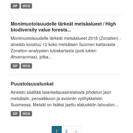
ZIP
WCS
Monimuotoisuudelle tärkeät metsäalueet / High
biodiversity value forests...
Monimuotoisuudelle tärkeät metsäalueet 2018 (Zonation) -
aineisto koostuu 12 koko metsäisen Suomen kattavasta
Zonation-analyysien tuloskartasta (pois lukien
Ahvenanmaa), jotka...
ZIP
WCS
Puustoisuusluokat
Aineisto sisältää laserkeilausaineistosta johdetun jaon
metsäisiin, pensaikkoon ja avoimiin vyöhykkeisiin
Suomessa. Metsät on lisäksi jaettu alaluokkiin latvuston...
ZIP
WCS
1
2
»