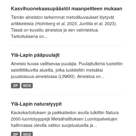
Kasvihuonekaasupäästöt maanpeitteen mukaan
Tämän aineiston tarkemmat metodikuvaukset löytyvät
artikkeleista (Holmberg et al. 2023, Junttila et al. 2023).
Tässä on kuvattu aineistoa ja sen valmistelua.
Tarkoituksena on...
Ylä-Lapin pääpuulajit
Aineisto kuvaa vallitsevaa puulajia. Puulajitulkinta tuotettiin
satelliittikuvilta alueilta, jotka luokiteltiin metsäksi
puustoisuus-aineistossa (LINKKI). Aineistoa on...
ZIP
WCS
Ylä-Lapin naturatyypit
Kaukokartoituksen ja paikkatiedon avulla tulkittiin Natura
2000-luontotyyppejä Metsähallituksen Luontopalvelujen
hallinnassa olevilla valtion suojelualueilla ja...
ZIP
WCS