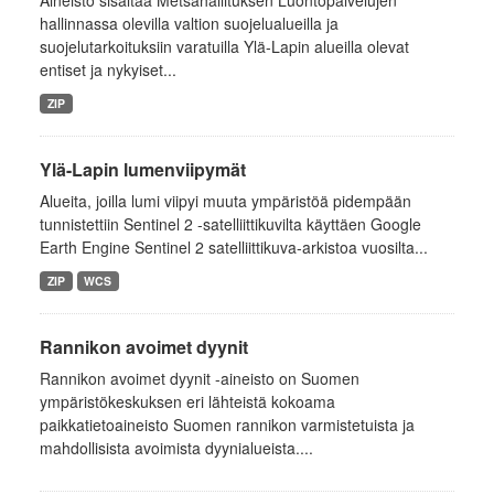
Aineisto sisältää Metsähallituksen Luontopalvelujen
hallinnassa olevilla valtion suojelualueilla ja
suojelutarkoituksiin varatuilla Ylä-Lapin alueilla olevat
entiset ja nykyiset...
ZIP
Ylä-Lapin lumenviipymät
Alueita, joilla lumi viipyi muuta ympäristöä pidempään
tunnistettiin Sentinel 2 -satelliittikuvilta käyttäen Google
Earth Engine Sentinel 2 satelliittikuva-arkistoa vuosilta...
ZIP
WCS
Rannikon avoimet dyynit
Rannikon avoimet dyynit -aineisto on Suomen
ympäristökeskuksen eri lähteistä kokoama
paikkatietoaineisto Suomen rannikon varmistetuista ja
mahdollisista avoimista dyynialueista....