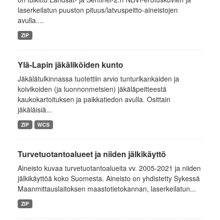
laserkeilatun puuston pituus/latvuspeitto-aineistojen
avulla....
ZIP
Ylä-Lapin jäkäliköiden kunto
Jäkälätulkinnassa tuotettiin arvio tunturikankaiden ja
koivikoiden (ja luonnonmetsien) jäkäläpeitteestä
kaukokartoituksen ja paikkatiedon avulla. Osittain
jäkäläisiä...
ZIP
WCS
Turvetuotantoalueet ja niiden jälkikäyttö
Aineisto kuvaa turvetuotantoalueita vv. 2005-2021 ja niiden
jälkikäyttöä koko Suomesta. Aineisto on yhdistetty Sykessä
Maanmittauslaitoksen maastotietokannan, laserkeilatun...
ZIP