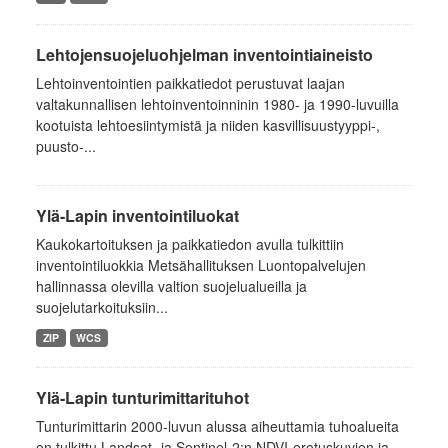
Lehtojensuojeluohjelman inventointiaineisto
Lehtoinventointien paikkatiedot perustuvat laajan
valtakunnallisen lehtoinventoinninin 1980- ja 1990-luvuilla
kootuista lehtoesiintymistä ja niiden kasvillisuustyyppi-,
puusto-...
Ylä-Lapin inventointiluokat
Kaukokartoituksen ja paikkatiedon avulla tulkittiin
inventointiluokkia Metsähallituksen Luontopalvelujen
hallinnassa olevilla valtion suojelualueilla ja
suojelutarkoituksiin...
ZIP
WCS
Ylä-Lapin tunturimittarituhot
Tunturimittarin 2000-luvun alussa aiheuttamia tuhoalueita
on tulkittu Landsat- ja Sentinel-2:n NDVI-erotuskuvien ja