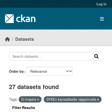
Skip to main content
Log in
Datasets
Order by
27 datasets found
Tags:
Ei-Inspire
SYKEn kansallisella rajapinnalla
Filter Results