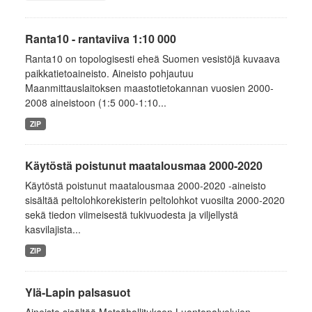
Ranta10 - rantaviiva 1:10 000
Ranta10 on topologisesti eheä Suomen vesistöjä kuvaava
paikkatietoaineisto. Aineisto pohjautuu
Maanmittauslaitoksen maastotietokannan vuosien 2000-
2008 aineistoon (1:5 000-1:10...
ZIP
Käytöstä poistunut maatalousmaa 2000-2020
Käytöstä poistunut maatalousmaa 2000-2020 -aineisto
sisältää peltolohkorekisterin peltolohkot vuosilta 2000-2020
sekä tiedon viimeisestä tukivuodesta ja viljellystä
kasvilajista...
ZIP
Ylä-Lapin palsasuot