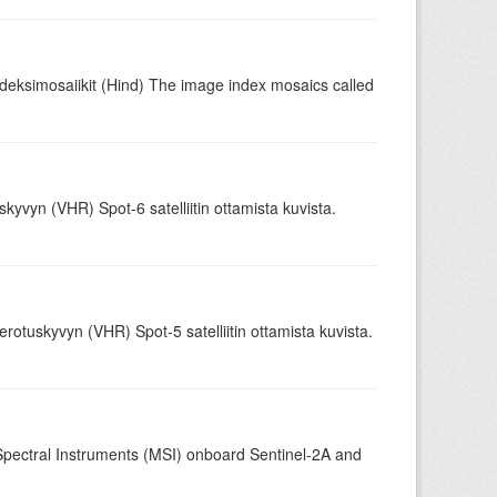
ndeksimosaiikit (Hind) The image index mosaics called
skyvyn (VHR) Spot-6 satelliitin ottamista kuvista.
rotuskyvyn (VHR) Spot-5 satelliitin ottamista kuvista.
iSpectral Instruments (MSI) onboard Sentinel-2A and