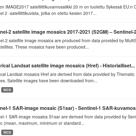
n IMAGE2017 satelliittikuvamosaiikki 20 m on tuotettu Sykessä EU:n 
el 2 -satelliittikuvista, jotka on otettu kesien 2017...
nel-2 satellite image mosaics 2017-2021 (S2GM) – Sentinel-2.
el-2 satellite image mosaics are produced from data provided by Mult
tellites. These mosaics have been produced...
rical Landsat satellite image mosaics (Href) - Historialliset...
rical Landsat mosaics Href are derived from data provided by Themati
ites. Satellite images have been downloaded from...
WCS
nel-1 SAR-image mosaic (S1sar) - Sentinel-1 SAR-kuvamosa
el-1 SAR-image mosaics S1sar are derived from data provided by Sentine
stic (mean, maximum, minimum or standard...
WCS