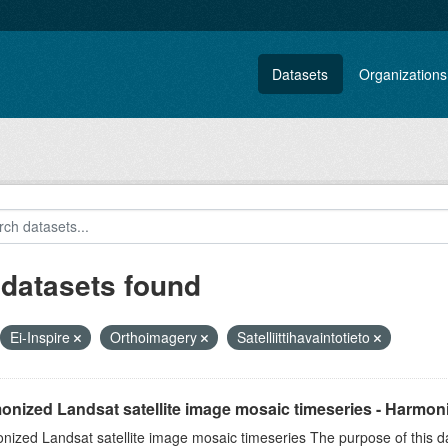
Datasets
Organizations
 datasets found
Ei-Inspire
Orthoimagery
Satelliittihavaintotieto
nized Landsat satellite image mosaic timeseries - Harmoni
ized Landsat satellite image mosaic timeseries The purpose of this dat