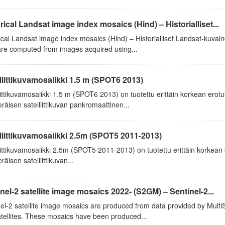
rical Landsat image index mosaics (Hind) – Historialliset...
ical Landsat image index mosaics (Hind) – Historialliset Landsat-kuvai
are computed from images acquired using...
liittikuvamosaiikki 1.5 m (SPOT6 2013)
iittikuvamosaiikki 1.5 m (SPOT6 2013) on tuotettu erittäin korkean erotu
räisen satelliittikuvan pankromaattinen...
liittikuvamosaiikki 2.5m (SPOT5 2011-2013)
iittikuvamosaiikki 2.5m (SPOT5 2011-2013) on tuotettu erittäin korkean e
räisen satelliittikuvan...
nel-2 satellite image mosaics 2022- (S2GM) – Sentinel-2...
el-2 satellite image mosaics are produced from data provided by Mult
tellites. These mosaics have been produced...