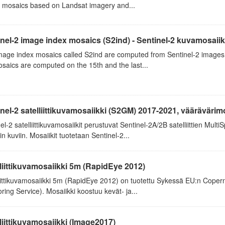
 mosaics based on Landsat imagery and...
nel-2 image index mosaics (S2ind) - Sentinel-2 kuvamosaiiki
age index mosaics called S2ind are computed from Sentinel-2 images. T
saics are computed on the 15th and the last...
nel-2 satelliittikuvamosaiikki (S2GM) 2017-2021, väärävärimo
el-2 satelliittikuvamosaiikit perustuvat Sentinel-2A/2B satelliittien Mul
in kuviin. Mosaiikit tuotetaan Sentinel-2...
liittikuvamosaiikki 5m (RapidEye 2012)
liittikuvamosaiikki 5m (RapidEye 2012) on tuotettu Sykessä EU:n Cope
ring Service). Mosaiikki koostuu kevät- ja...
liittikuvamosaiikki (Image2017)