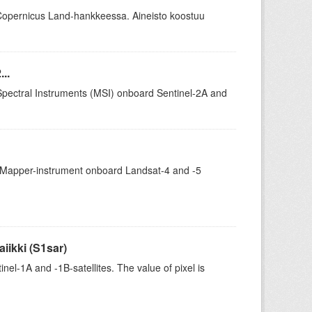
Copernicus Land-hankkeessa. Aineisto koostuu
..
iSpectral Instruments (MSI) onboard Sentinel-2A and
c Mapper-instrument onboard Landsat-4 and -5
iikki (S1sar)
l-1A and -1B-satellites. The value of pixel is