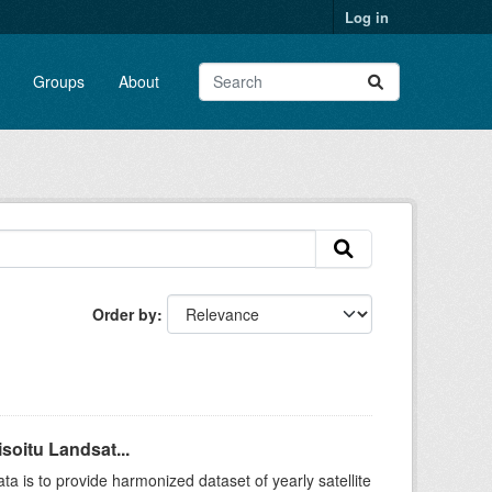
Log in
Groups
About
Order by
soitu Landsat...
a is to provide harmonized dataset of yearly satellite