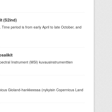
t (S2ind)
ime period is from early April to late October, and
saiikit
tiSpectral Instrument (MSI) kuvausinstrumenttien
rnicus Gioland-hankkeessa (nykyisin Copernicus Land