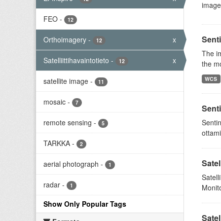
image
FEO
-
12
Senti
Orthoimagery
-
x
12
The im
Satelliittihavaintotieto
-
x
12
the mo
WCS
satellite image
-
11
mosaic
-
7
Senti
remote sensing
-
Sentin
5
ottami
TARKKA
-
2
Satel
aerial photograph
-
1
Satel
radar
-
1
Monito
Show Only Popular Tags
Satel