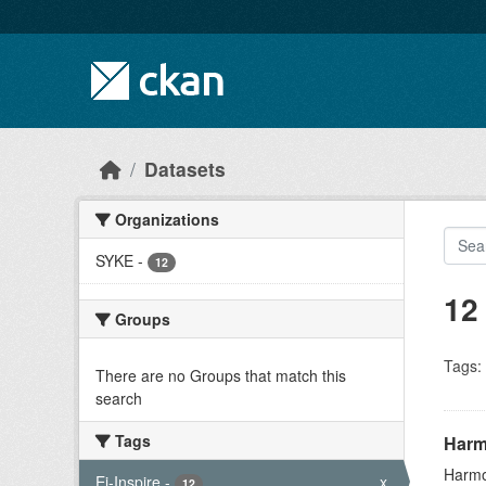
Skip to main content
Datasets
Organizations
SYKE
-
12
12
Groups
Tags:
There are no Groups that match this
search
Tags
Harmo
Harmon
Ei-Inspire
-
x
12