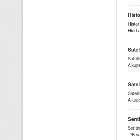
Histo
Histor
Hind 
Satel
Satell
Alkupe
Satel
Satell
Alkupe
Senti
Sentin
-2B sa