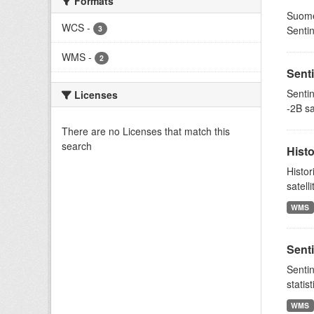
Formats
Suome
WCS
-
3
Sentin
WMS
-
2
Senti
Sentin
Licenses
-2B sa
There are no Licenses that match this
search
Histo
Histo
satell
WMS
Senti
Sentin
stati
WMS