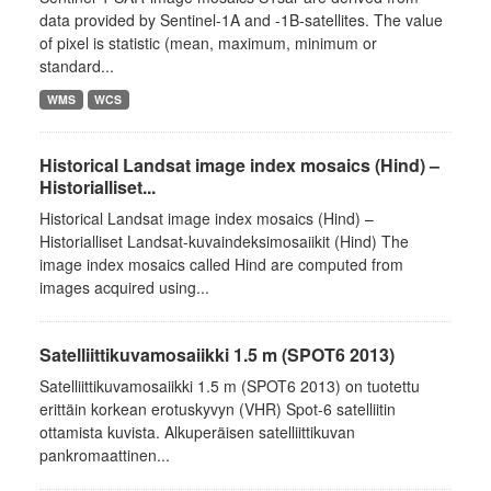
data provided by Sentinel-1A and -1B-satellites. The value
of pixel is statistic (mean, maximum, minimum or
standard...
WMS
WCS
Historical Landsat image index mosaics (Hind) –
Historialliset...
Historical Landsat image index mosaics (Hind) –
Historialliset Landsat-kuvaindeksimosaiikit (Hind) The
image index mosaics called Hind are computed from
images acquired using...
Satelliittikuvamosaiikki 1.5 m (SPOT6 2013)
Satelliittikuvamosaiikki 1.5 m (SPOT6 2013) on tuotettu
erittäin korkean erotuskyvyn (VHR) Spot-6 satelliitin
ottamista kuvista. Alkuperäisen satelliittikuvan
pankromaattinen...