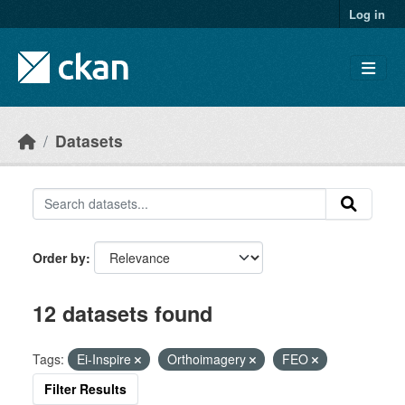
Skip to main content
Log in
Datasets
Order by
12 datasets found
Tags:
Ei-Inspire
Orthoimagery
FEO
Filter Results