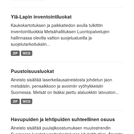
Ylä-Lapin inventointiluokat
Kaukokartoituksen ja paikkatiedon avulla tulkittiin
inventointiluokkia Metsähallituksen Luontopalvelujen
hallinnassa olevilla valtion suojelualueilla ja
suojelutarkoituksiin...
ZIP
WCS
Puustoisuusluokat
Aineisto sisältää laserkeilausaineistosta johdetun jaon
metsäisiin, pensaikkoon ja avoimiin vyöhykkeisiin
Suomessa. Metsät on lisäksi jaettu alaluokkiin latvuston...
ZIP
WCS
Havupuiden ja lehtipuiden suhteellinen osuus
Aineisto sisältää puulajikoostumuksen muutostrendin