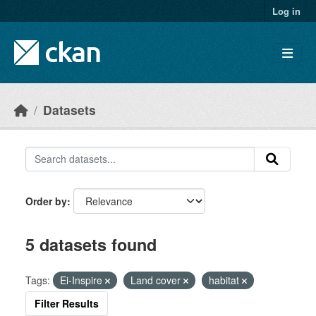
Skip to main content
Log in
Datasets
Order by
5 datasets found
Tags:
Ei-Inspire
Land cover
habitat
Filter Results