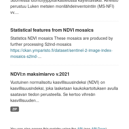
Suomessa luontotyyppitarkastelussa käytettäväksi. Aineisto
perustuu Luken metsien monilähdeinventointiin (MS-NFI)
vv....
Statistical features from NDVI mosaics
Statistics NDVI mosaics These mosaics are produced by
further processing S2ind-mosaics
https://ckan.ymparisto.fi/dataset/sentinel-2-image-index-
mosaics-s2ind-
...
NDVI:n maksimiarvo v.2021
Vuotuinen normalisoitu kasvillisuusindeksi (NDVI) on
kasvillisuusindeksi, joka lasketaan kaukokartoituksen avulla
saatavan tiedon perusteella. Se kertoo vihreän
kasvillisuuden...
ZIP
You can also access this registry using the
API
(see
API Docs
).