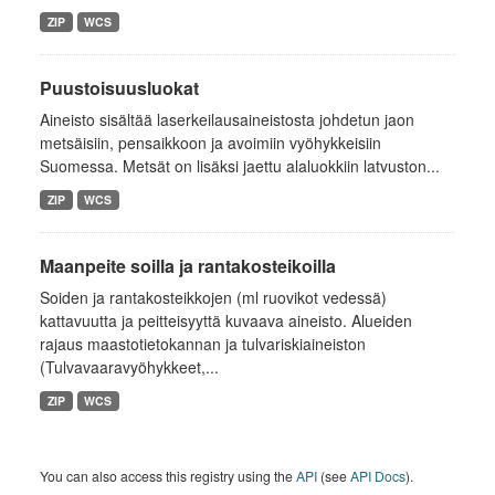
ZIP
WCS
Puustoisuusluokat
Aineisto sisältää laserkeilausaineistosta johdetun jaon
metsäisiin, pensaikkoon ja avoimiin vyöhykkeisiin
Suomessa. Metsät on lisäksi jaettu alaluokkiin latvuston...
ZIP
WCS
Maanpeite soilla ja rantakosteikoilla
Soiden ja rantakosteikkojen (ml ruovikot vedessä)
kattavuutta ja peitteisyyttä kuvaava aineisto. Alueiden
rajaus maastotietokannan ja tulvariskiaineiston
(Tulvavaaravyöhykkeet,...
ZIP
WCS
You can also access this registry using the
API
(see
API Docs
).