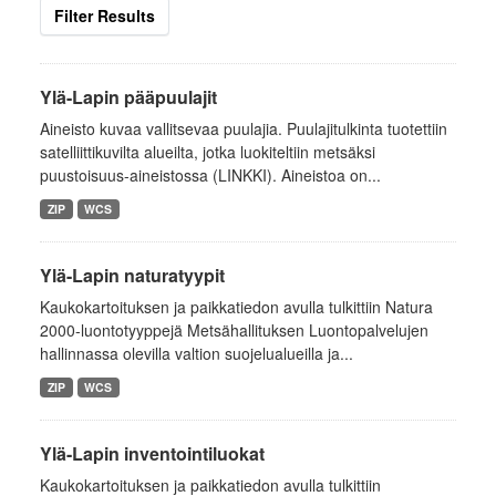
Filter Results
Ylä-Lapin pääpuulajit
Aineisto kuvaa vallitsevaa puulajia. Puulajitulkinta tuotettiin
satelliittikuvilta alueilta, jotka luokiteltiin metsäksi
puustoisuus-aineistossa (LINKKI). Aineistoa on...
ZIP
WCS
Ylä-Lapin naturatyypit
Kaukokartoituksen ja paikkatiedon avulla tulkittiin Natura
2000-luontotyyppejä Metsähallituksen Luontopalvelujen
hallinnassa olevilla valtion suojelualueilla ja...
ZIP
WCS
Ylä-Lapin inventointiluokat
Kaukokartoituksen ja paikkatiedon avulla tulkittiin