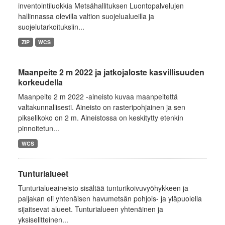
inventointiluokkia Metsähallituksen Luontopalvelujen
hallinnassa olevilla valtion suojelualueilla ja
suojelutarkoituksiin...
ZIP
WCS
Maanpeite 2 m 2022 ja jatkojaloste kasvillisuuden
korkeudella
Maanpeite 2 m 2022 -aineisto kuvaa maanpeitettä
valtakunnallisesti. Aineisto on rasteripohjainen ja sen
pikselikoko on 2 m. Aineistossa on keskitytty etenkin
pinnoitetun...
WCS
Tunturialueet
Tunturialueaineisto sisältää tunturikoivuvyöhykkeen ja
paljakan eli yhtenäisen havumetsän pohjois- ja yläpuolella
sijaitsevat alueet. Tunturialueen yhtenäinen ja
yksiselitteinen...