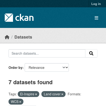
Skip to main content
Log in
Datasets
Order by
7 datasets found
Tags:
Ei-Inspire
Land cover
Formats:
WCS