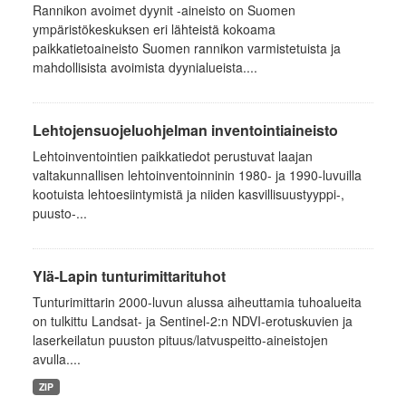
Rannikon avoimet dyynit -aineisto on Suomen
ympäristökeskuksen eri lähteistä kokoama
paikkatietoaineisto Suomen rannikon varmistetuista ja
mahdollisista avoimista dyynialueista....
Lehtojensuojeluohjelman inventointiaineisto
Lehtoinventointien paikkatiedot perustuvat laajan
valtakunnallisen lehtoinventoinninin 1980- ja 1990-luvuilla
kootuista lehtoesiintymistä ja niiden kasvillisuustyyppi-,
puusto-...
Ylä-Lapin tunturimittarituhot
Tunturimittarin 2000-luvun alussa aiheuttamia tuhoalueita
on tulkittu Landsat- ja Sentinel-2:n NDVI-erotuskuvien ja
laserkeilatun puuston pituus/latvuspeitto-aineistojen
avulla....
ZIP