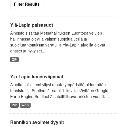
Filter Results
Ylä-Lapin palsasuot
Aineisto sisältää Metsähallituksen Luontopalvelujen
hallinnassa olevilla valtion suojelualueilla ja
suojelutarkoituksiin varatuilla Ylä-Lapin alueilla olevat
entiset ja nykyiset...
ZIP
Ylä-Lapin lumenviipymät
Alueita, joilla lumi viipyi muuta ympäristöä pidempään
tunnistettiin Sentinel 2 -satelliittikuvilta käyttäen Google
Earth Engine Sentinel 2 satelliittikuva-arkistoa vuosilta...
ZIP
WCS
Rannikon avoimet dyynit