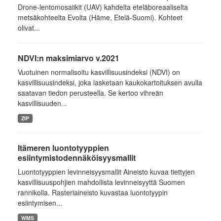
Drone-lentomosaiikit (UAV) kahdelta eteläboreaaliselta
metsäkohteelta Evolta (Häme, Etelä-Suomi). Kohteet
olivat...
NDVI:n maksimiarvo v.2021
Vuotuinen normalisoitu kasvillisuusindeksi (NDVI) on
kasvillisuusindeksi, joka lasketaan kaukokartoituksen avulla
saatavan tiedon perusteella. Se kertoo vihreän
kasvillisuuden...
ZIP
Itämeren luontotyyppien
esiintymistodennäköisyysmallit
Luontotyyppien levinneisyysmallit Aineisto kuvaa tiettyjen
kasvillisuuspohjien mahdollista levinneisyyttä Suomen
rannikolla. Rasteriaineisto kuvastaa luontotyypin
esiintymisen...
WMS