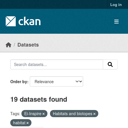
Skip to main content
Log in
Datasets
Order by
19 datasets found
Tags:
Ei-Inspire
Habitats and biotopes
habitat