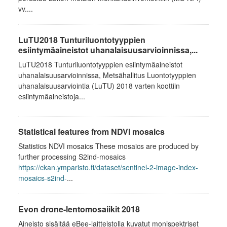
vv....
LuTU2018 Tunturiluontotyyppien
esiintymäaineistot uhanalaisuusarvioinnissa,...
LuTU2018 Tunturiluontotyyppien esiintymäaineistot
uhanalaisuusarvioinnissa, Metsähallitus Luontotyyppien
uhanalaisuusarviointia (LuTU) 2018 varten koottiin
esiintymäaineistoja...
Statistical features from NDVI mosaics
Statistics NDVI mosaics These mosaics are produced by
further processing S2ind-mosaics
https://ckan.ymparisto.fi/dataset/sentinel-2-image-index-
mosaics-s2ind-
...
Evon drone-lentomosaiikit 2018
Aineisto sisältää eBee-laitteistolla kuvatut monispektriset