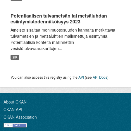
Potentiaalisen tulvametsän tai metsäluhdan
esiintymistodennäköisyys 2023
Aineisto sisältää monimuotoisuuden kannalta merkittäviä
tulvametsien ja metsäluhtien mallinnettuja esiintymiä.
Potentiaalisia kohteita mallinnettiin
vesistötulvavaarakarttojen...
ZIP
You can also access this registry using the
API
(see
API Docs
).
About CKAN
CKAN API
CKAN Association