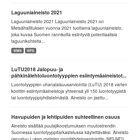
Laguuniaineisto 2021
Laguuniaineisto 2021 Laguuniaineisto 2021 on
Metsähallituksen vuonna 2021 tuottama laguuniaineisto,
joka kuvaa Suomen rannikolla esiintyviä potentiaalisia
laguunikohteita...
WMS
WFS
LuTU2018 Jalopuu- ja
pähkinälehtoluontotyyppien esiintymäaineistot...
Luontotyyppien uhanalaisuusarviointia (LuTU) 2018 varten
koottiin esiintymäaineistoja yhteensä yli 150 luontotyypistä
tai luontotyyppiyhdistelmästä. Aineisto on jaettu...
Havupuiden ja lehtipuiden suhteellinen osuus
Aineisto sisältää puulajikoostumuksen muutostrendin
Suomessa luontotyyppitarkastelussa käytettäväksi. Aineisto
perustuu Luken metsien monilähdeinventointiin (MS-NFI)