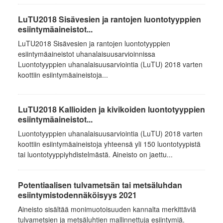
LuTU2018 Sisävesien ja rantojen luontotyyppien
esiintymäaineistot...
LuTU2018 Sisävesien ja rantojen luontotyyppien
esiintymäaineistot uhanalaisuusarvioinnissa
Luontotyyppien uhanalaisuusarviointia (LuTU) 2018 varten
koottiin esiintymäaineistoja...
LuTU2018 Kallioiden ja kivikoiden luontotyyppien
esiintymäaineistot...
Luontotyyppien uhanalaisuusarviointia (LuTU) 2018 varten
koottiin esiintymäaineistoja yhteensä yli 150 luontotyypistä
tai luontotyyppiyhdistelmästä. Aineisto on jaettu...
Potentiaalisen tulvametsän tai metsäluhdan
esiintymistodennäköisyys 2021
Aineisto sisältää monimuotoisuuden kannalta merkittäviä
tulvametsien ja metsäluhtien mallinnettuja esiintymiä.